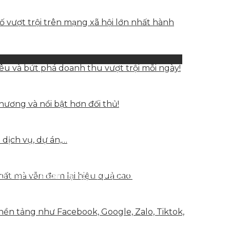
vượt trội trên mạng xã hội lớn nhất hành
u và bứt phá doanh thu vượt trội mỗi ngày!
hương và nổi bật hơn đối thủ!
 dịch vụ, dự án,…
iệu mạnh và bán hàng hiệu quả trên các nền
hất mà vẫn đem lại hiệu quả cao.
nền tảng như Facebook, Google, Zalo, Tiktok,