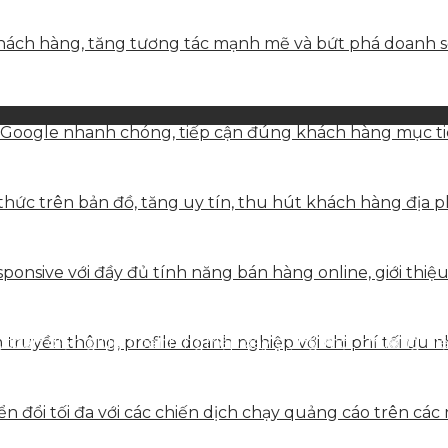
ách hàng, tăng tương tác mạnh mẽ và bứt phá doanh số 
 Google nhanh chóng, tiếp cận đúng khách hàng mục tiê
hức trên bản đồ, tăng uy tín, thu hút khách hàng địa p
onsive với đầy đủ tính năng bán hàng online, giới thiệu
hể, toàn diện giúp doanh nghiệp xây dựng một thương h
truyền thông, profile doanh nghiệp với chi phí tối ưu n
 đổi tối đa với các chiến dịch chạy quảng cáo trên các 