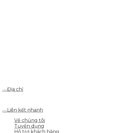
info@skytech.company
Hotline
0986.413.xxx - 0937.374.844
Email
webdemo@gmail.com
Địa chỉ
Số 25 DV1 – Nguyễn Khắc Hạnh – KĐT Mỗ Lao – Q.Hà Đ
Liên kết nhanh
Về chúng tôi
Tuyển dụng
Hỗ trợ khách hàng