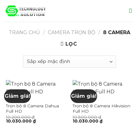
Skip
to
content
TRANG CHỦ
/
CAMERA TRỌN BỘ
/
8 CAMERA
LỌC
Giảm giá!
Giảm giá!
8 CAMERA
8 CAMERA
Trọn bộ 8 Camera Dahua
Trọn bộ 8 Camera Hikvision
Full HD
Full HD
10.200.000
₫
10.500.000
₫
Giá
Giá
Giá
Giá
10.030.000
₫
10.030.000
₫
gốc
hiện
gốc
hiện
là:
tại
là:
tại
10.200.000 ₫.
là:
10.500.000 ₫.
là:
10.030.000 ₫.
10.030.000 ₫.