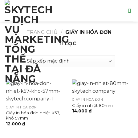
Skip
to
content
TRANG CHỦ
/
GIẤY IN HÓA ĐƠN
LỌC
GIẤY IN HÓA ĐƠN
Giấy in nhiệt 80mm
GIẤY IN HÓA ĐƠN
14.000
₫
Giấy in hóa đơn nhiệt K57,
khổ 57mm
12.000
₫