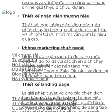
responsive với đầy đủ tính năng bán hàng
online, giới thiệu dịch vụ, dự án,…
Thiết kế nhận diện thương hiệu
Skytech cung cấp giải pháp Digital Marketing tổng
Thiết kế logo, nhận diện văn phòng, ấn
thể, toàn diện giúp doanh nghiệp xây dựng một
phẩm truyền thông, profile doanh nghiệp
thương hiệu mạnh và bán hàng hiệu quả trên các
với chi phí tối ưu nhất mà vẫn đem lại hiệu
nền tảng số cho nhiều lĩnh vực kinh doanh
quả cao.
LIÊN KẾT NHANH
Phòng marketing thuê ngoài
Về chúng tôi
Giúp tối ưu ngân sách, từ đó nâng mức
Tuyển dụng
chuyển đổi tối đa với các chiến dịch chạy
Hỗ trợ khách hàng
quảng cáo trên các nền tảng như
Dự án tiêu biểu
Facebook, Google, Zalo, Tiktok,… và đem lại
Blog và Tin tức
tập khách hàng tiềm năng.
Hỗ trợ khách hàng
Thiết kế landing page
DỊCH VỤ CỦA SKYTECH
Là giải pháp tuyệt vời cho các chiến dịch
bán hàng và truyền thông thương hiệu,
Thiết kế website chuyên nghiệp
landing page là công cụ đắc lực để tối ưu
Thiết kế nhận diện thương hiệu
chuyển đổi, giúp khách hàng dễ dàng tiếp
Quản trị và sáng tạo nội dung