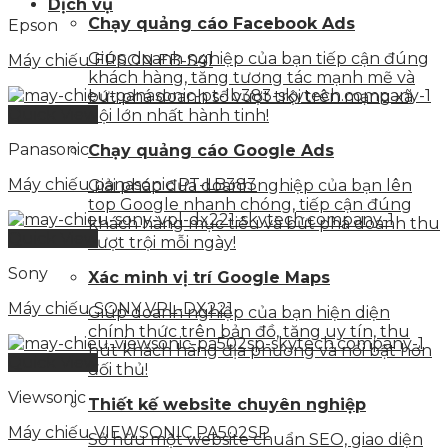
Dịch vụ
Chạy quảng cáo Facebook Ads
Epson
Giúp doanh nghiệp của bạn tiếp cận đúng
Máy chiếu EPSON EB-S41
khách hàng, tăng tương tác mạnh mẽ và
bứt phá doanh số vượt trội trên mạng xã
Quick View
hội lớn nhất hành tinh!
Panasonic
Chạy quảng cáo Google Ads
Máy chiếu panasonic PT-LB383
Giải pháp đưa doanh nghiệp của bạn lên
top Google nhanh chóng, tiếp cận đúng
khách hàng mục tiêu và bứt phá doanh thu
Quick View
vượt trội mỗi ngày!
Sony
Xác minh vị trí Google Maps
Máy chiếu SONY VPL-DX221
Giúp doanh nghiệp của bạn hiện diện
chính thức trên bản đồ, tăng uy tín, thu
hút khách hàng địa phương và nổi bật hơn
Quick View
đối thủ!
Viewsonic
Thiết kế website chuyên nghiệp
Máy chiếu VIEWSONIC PA502SP
Sở hữu một website chuẩn SEO, giao diện