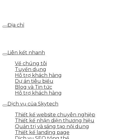
Email
webdemo@gmail.com
Địa chỉ
Số 25 DV1 – Nguyễn Khắc Hạnh – KĐT Mỗ Lao – Q.Hà
Đông – TP.Hà Nội
Liên kết nhanh
Về chúng tôi
Tuyển dụng
Hỗ trợ khách hàng
Dự án tiêu biểu
Blog và Tin tức
Hỗ trợ khách hàng
Dịch vụ của Skytech
Thiết kế website chuyên nghiệp
Thiết kế nhận diện thương hiệu
Quản trị và sáng tạo nội dung
Thiết kế landing page
Dịch vụ SEO tổng thể