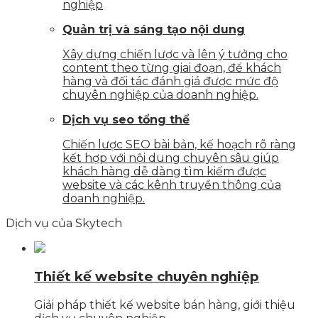
nghiệp
Quản trị và sáng tạo nội dung
Xây dựng chiến lược và lên ý tưởng cho
content theo từng giai đoạn, để khách
hàng và đối tác đánh giá được mức độ
chuyên nghiệp của doanh nghiệp.
Dịch vụ seo tổng thể
Chiến lược SEO bài bản, kế hoạch rõ ràng
kết hợp với nội dung chuyên sâu giúp
khách hàng dễ dàng tìm kiếm được
website và các kênh truyền thông của
doanh nghiệp.
Dịch vụ của Skytech
Thiết kế website chuyên nghiệp
Giải pháp thiết kế website bán hàng, giới thiệu