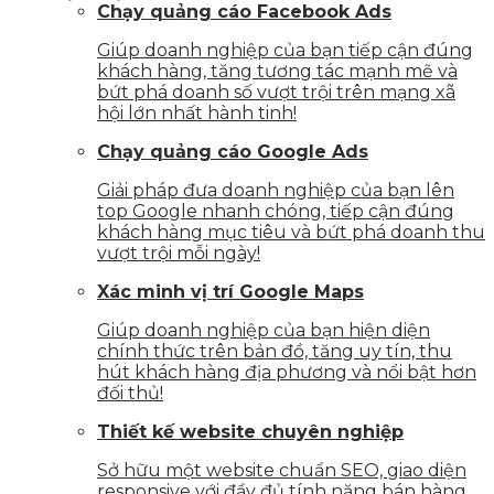
Chạy quảng cáo Facebook Ads
Giúp doanh nghiệp của bạn tiếp cận đúng
khách hàng, tăng tương tác mạnh mẽ và
bứt phá doanh số vượt trội trên mạng xã
hội lớn nhất hành tinh!
Chạy quảng cáo Google Ads
Giải pháp đưa doanh nghiệp của bạn lên
top Google nhanh chóng, tiếp cận đúng
khách hàng mục tiêu và bứt phá doanh thu
vượt trội mỗi ngày!
Xác minh vị trí Google Maps
Giúp doanh nghiệp của bạn hiện diện
chính thức trên bản đồ, tăng uy tín, thu
hút khách hàng địa phương và nổi bật hơn
đối thủ!
Thiết kế website chuyên nghiệp
Sở hữu một website chuẩn SEO, giao diện
responsive với đầy đủ tính năng bán hàng