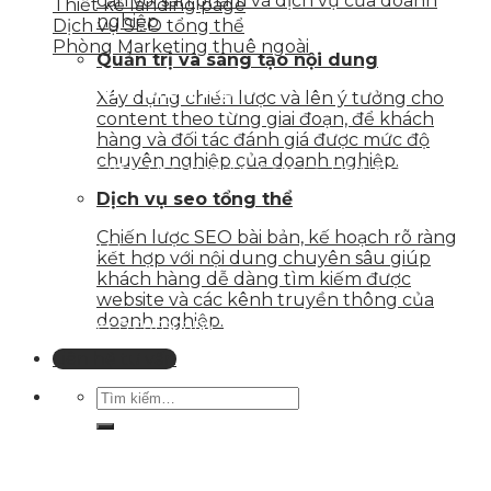
cận với sản phẩm và dịch vụ của doanh
Thiết kế landing page
nghiệp
Dịch vụ SEO tổng thể
Phòng Marketing thuê ngoài
Quản trị và sáng tạo nội dung
THÔNG TIN LIÊN HỆ
Xây dựng chiến lược và lên ý tưởng cho
content theo từng giai đoạn, để khách
hàng và đối tác đánh giá được mức độ
chuyên nghiệp của doanh nghiệp.
Tầng 2, 113 Yên Thế, Hoà An, Cẩm Lệ, Đà Nẵng
Dịch vụ seo tổng thể
Chiến lược SEO bài bản, kế hoạch rõ ràng
0937.374.844
kết hợp với nội dung chuyên sâu giúp
khách hàng dễ dàng tìm kiếm được
website và các kênh truyền thông của
doanh nghiệp.
info@skytech.company
Liên hệ tư vấn
Hotline
0986.413.xxx - 0937.374.844