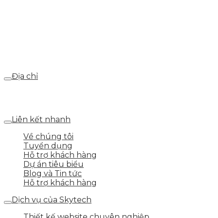
Hotline
0986.413.xxx - 0937.374.844
Email
webdemo@gmail.com
Địa chỉ
Số 25 DV1 – Nguyễn Khắc Hạnh – KĐT Mỗ Lao – Q.Hà
Đông – TP.Hà Nội
Liên kết nhanh
Về chúng tôi
Tuyển dụng
Hỗ trợ khách hàng
Dự án tiêu biểu
Blog và Tin tức
Hỗ trợ khách hàng
Dịch vụ của Skytech
Thiết kế website chuyên nghiệp