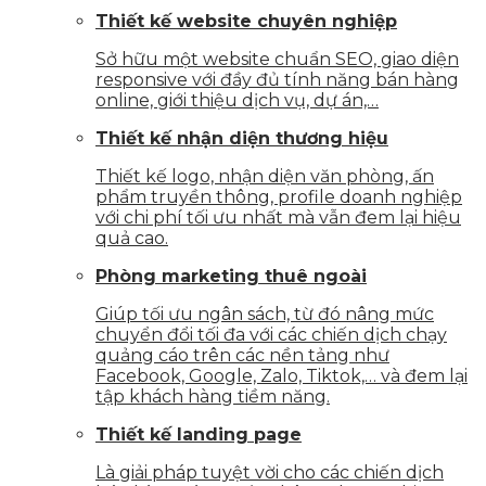
Thiết kế website chuyên nghiệp
Sở hữu một website chuẩn SEO, giao diện
responsive với đầy đủ tính năng bán hàng
online, giới thiệu dịch vụ, dự án,…
Thiết kế nhận diện thương hiệu
Thiết kế logo, nhận diện văn phòng, ấn
phẩm truyền thông, profile doanh nghiệp
với chi phí tối ưu nhất mà vẫn đem lại hiệu
quả cao.
Phòng marketing thuê ngoài
Giúp tối ưu ngân sách, từ đó nâng mức
chuyển đổi tối đa với các chiến dịch chạy
quảng cáo trên các nền tảng như
Facebook, Google, Zalo, Tiktok,… và đem lại
tập khách hàng tiềm năng.
Thiết kế landing page
Là giải pháp tuyệt vời cho các chiến dịch