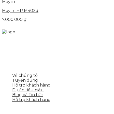
Máy in
Máy In HP M402d
7.000.000
₫
Skytech cung cấp giải pháp Digital Marketing tổng
thể, toàn diện giúp doanh nghiệp xây dựng một
thương hiệu mạnh và bán hàng hiệu quả trên các
nền tảng số cho nhiều lĩnh vực kinh doanh
LIÊN KẾT NHANH
Về chúng tôi
Tuyển dụng
Hỗ trợ khách hàng
Dự án tiêu biểu
Blog và Tin tức
Hỗ trợ khách hàng
DỊCH VỤ CỦA SKYTECH