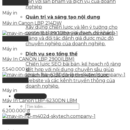
cận với sản phẩm và dịch vụ của doanh
Quick View
nghiệp
Máy in
Quản trị và sáng tạo nội dung
Máy in Canon LBP 214DW
Xây dựng chiến lược và lên ý tưởng cho
content theo từng giai đoạn, để khách
hàng và đối tác đánh giá được mức độ
Quick View
chuyên nghiệp của doanh nghiệp.
Máy in
Dịch vụ seo tổng thể
Máy In CANON LBP 2900(LBM)
Chiến lược SEO bài bản, kế hoạch rõ ràng
5.540.000
₫
kết hợp với nội dung chuyên sâu giúp
khách hàng dễ dàng tìm kiếm được
Quick View
website và các kênh truyền thông của
doanh nghiệp.
Máy in
Liên hệ tư vấn
Máy In Canon LBP-6230DN LBM
6.200.000
₫
Quick View