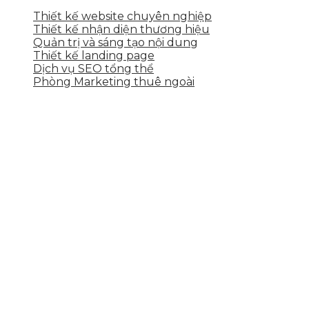
Thiết kế website chuyên nghiệp
Thiết kế nhận diện thương hiệu
Quản trị và sáng tạo nội dung
Thiết kế landing page
Dịch vụ SEO tổng thể
Phòng Marketing thuê ngoài
THÔNG TIN LIÊN HỆ
Tầng 2, 113 Yên Thế, Hoà An, Cẩm Lệ, Đà Nẵng
0937.374.844
info@skytech.company