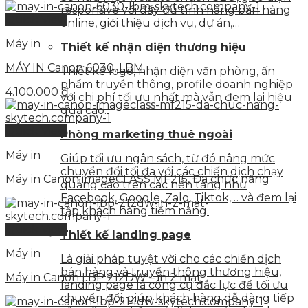
responsive với đầy đủ tính năng bán hàng
Quick View
online, giới thiệu dịch vụ, dự án,…
Máy in
Thiết kế nhận diện thương hiệu
MÁY IN Canon 6030, LBM
Thiết kế logo, nhận diện văn phòng, ấn
phẩm truyền thông, profile doanh nghiệp
4.100.000
₫
với chi phí tối ưu nhất mà vẫn đem lại hiệu
quả cao.
Quick View
Phòng marketing thuê ngoài
Máy in
Giúp tối ưu ngân sách, từ đó nâng mức
chuyển đổi tối đa với các chiến dịch chạy
Máy in Canon imageCLASS MF215, Đa chức năng
quảng cáo trên các nền tảng như
Facebook, Google, Zalo, Tiktok,… và đem lại
tập khách hàng tiềm năng.
Quick View
Thiết kế landing page
Máy in
Là giải pháp tuyệt vời cho các chiến dịch
bán hàng và truyền thông thương hiệu,
Máy in Canon LBP 212DW – in 2 mặt
landing page là công cụ đắc lực để tối ưu
chuyển đổi, giúp khách hàng dễ dàng tiếp