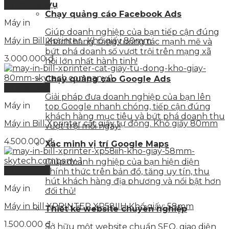
Dịch vụ
Quick View
Chạy quảng cáo Facebook Ads
Máy in
Giúp doanh nghiệp của bạn tiếp cận đúng
Máy in Bill Xprinter . Khổ giấy 80mm
khách hàng, tăng tương tác mạnh mẽ và
bứt phá doanh số vượt trội trên mạng xã
3.000.000
₫
hội lớn nhất hành tinh!
Chạy quảng cáo Google Ads
Quick View
Giải pháp đưa doanh nghiệp của bạn lên
Máy in
top Google nhanh chóng, tiếp cận đúng
khách hàng mục tiêu và bứt phá doanh thu
Máy in Bill Xprinter cắt giấy tự động. Khổ giấy 80mm
vượt trội mỗi ngày!
4.500.000
₫
Xác minh vị trí Google Maps
Giúp doanh nghiệp của bạn hiện diện
Quick View
chính thức trên bản đồ, tăng uy tín, thu
hút khách hàng địa phương và nổi bật hơn
Máy in
đối thủ!
Máy in bill XPRINTER XP58IIH Khổ giấy: 58mm
Thiết kế website chuyên nghiệp
1.500.000
₫
Sở hữu một website chuẩn SEO, giao diện