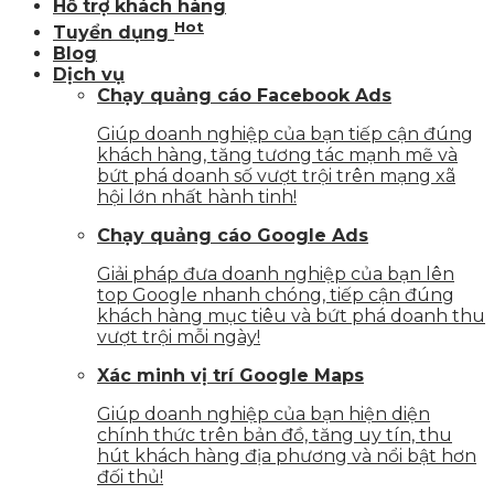
Hỗ trợ khách hàng
Hot
Tuyển dụng
Blog
Dịch vụ
Chạy quảng cáo Facebook Ads
Giúp doanh nghiệp của bạn tiếp cận đúng
khách hàng, tăng tương tác mạnh mẽ và
bứt phá doanh số vượt trội trên mạng xã
hội lớn nhất hành tinh!
Chạy quảng cáo Google Ads
Giải pháp đưa doanh nghiệp của bạn lên
top Google nhanh chóng, tiếp cận đúng
khách hàng mục tiêu và bứt phá doanh thu
vượt trội mỗi ngày!
Xác minh vị trí Google Maps
Giúp doanh nghiệp của bạn hiện diện
chính thức trên bản đồ, tăng uy tín, thu
hút khách hàng địa phương và nổi bật hơn
đối thủ!