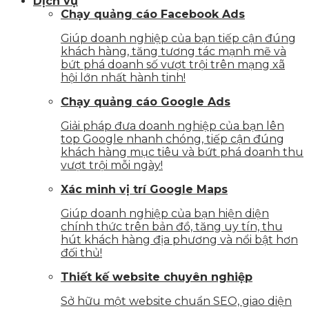
Dịch vụ
Chạy quảng cáo Facebook Ads
Giúp doanh nghiệp của bạn tiếp cận đúng
khách hàng, tăng tương tác mạnh mẽ và
bứt phá doanh số vượt trội trên mạng xã
hội lớn nhất hành tinh!
Chạy quảng cáo Google Ads
Giải pháp đưa doanh nghiệp của bạn lên
top Google nhanh chóng, tiếp cận đúng
khách hàng mục tiêu và bứt phá doanh thu
vượt trội mỗi ngày!
Xác minh vị trí Google Maps
Giúp doanh nghiệp của bạn hiện diện
chính thức trên bản đồ, tăng uy tín, thu
hút khách hàng địa phương và nổi bật hơn
đối thủ!
Thiết kế website chuyên nghiệp
Sở hữu một website chuẩn SEO, giao diện