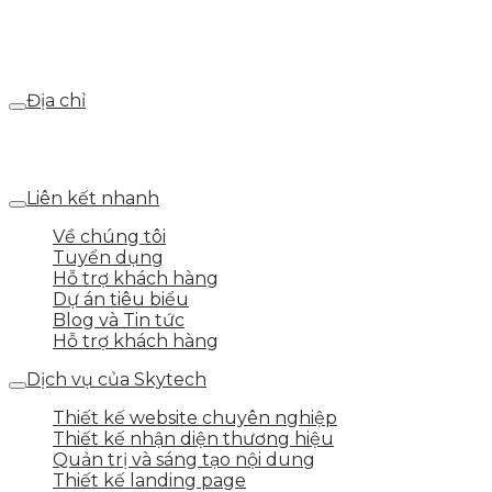
Email
webdemo@gmail.com
Địa chỉ
Số 25 DV1 – Nguyễn Khắc Hạnh – KĐT Mỗ Lao – Q.Hà
Đông – TP.Hà Nội
Liên kết nhanh
Về chúng tôi
Tuyển dụng
Hỗ trợ khách hàng
Dự án tiêu biểu
Blog và Tin tức
Hỗ trợ khách hàng
Dịch vụ của Skytech
Thiết kế website chuyên nghiệp
Thiết kế nhận diện thương hiệu
Quản trị và sáng tạo nội dung
Thiết kế landing page