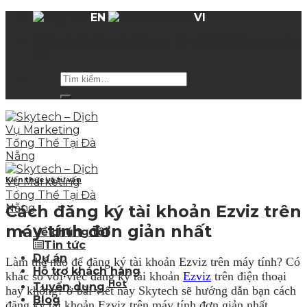
Skip
EN
VI
to
Hỗ trợ giá các gói dịch vụ
lên tới 50%
trong mùa
content
hè
Kiến thức và tư vấn
Cách đăng ký tài khoản Ezviz trên
máy tính đơn giản nhất
Về chúng tôi
Tin tức
Dự án
Làm thế nào để đăng ký tài khoản Ezviz trên máy tính? Có
Hỗ trợ khách hàng
khác so với việc đăng ký tài khoản
Ezviz
trên điện thoại
Hot
Tuyển dụng
hay không? ở bài viết này Skytech sẽ hướng dẫn bạn cách
Blog
đăng ký tài khoản Ezviz trên máy tính đơn giản nhất.