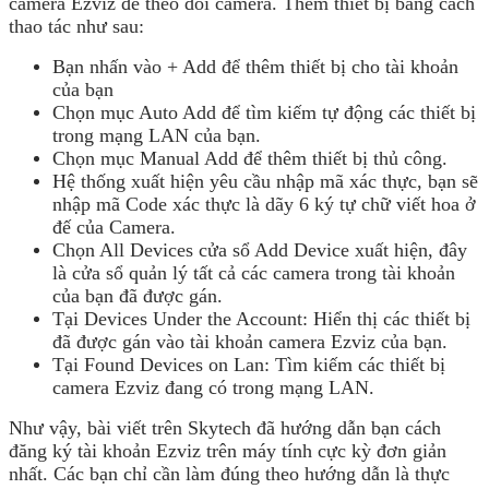
camera Ezviz để theo dõi camera. Thêm thiết bị bằng cách
thao tác như sau:
Bạn nhấn vào + Add để thêm thiết bị cho tài khoản
của bạn
Chọn mục Auto Add để tìm kiếm tự động các thiết bị
trong mạng LAN của bạn.
Chọn mục Manual Add để thêm thiết bị thủ công.
Hệ thống xuất hiện yêu cầu nhập mã xác thực, bạn sẽ
nhập mã Code xác thực là dãy 6 ký tự chữ viết hoa ở
đế của Camera.
Chọn All Devices cửa sổ Add Device xuất hiện, đây
là cửa sổ quản lý tất cả các camera trong tài khoản
của bạn đã được gán.
Tại Devices Under the Account: Hiển thị các thiết bị
đã được gán vào tài khoản camera Ezviz của bạn.
Tại Found Devices on Lan: Tìm kiếm các thiết bị
camera Ezviz đang có trong mạng LAN.
Như vậy, bài viết trên Skytech đã hướng dẫn bạn cách
đăng ký tài khoản Ezviz trên máy tính cực kỳ đơn giản
nhất. Các bạn chỉ cần làm đúng theo hướng dẫn là thực