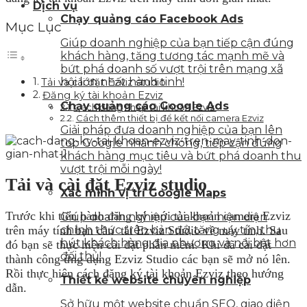
Dịch vụ
Chạy quảng cáo Facebook Ads
Mục Lục
Giúp doanh nghiệp của bạn tiếp cận đúng
khách hàng, tăng tương tác mạnh mẽ và
bứt phá doanh số vượt trội trên mạng xã
hội lớn nhất hành tinh!
Tải và cài đặt Ezviz studio
Đăng ký tài khoản Ezviz
Chạy quảng cáo Google Ads
Cách đăng nhập tài khoản Ezviz
Cách thêm thiết bị để kết nối camera Ezviz
Giải pháp đưa doanh nghiệp của bạn lên
top Google nhanh chóng, tiếp cận đúng
khách hàng mục tiêu và bứt phá doanh thu
vượt trội mỗi ngày!
Tải và cài đặt Ezviz studio
Xác minh vị trí Google Maps
Trước khi tiến hành đăng ký mới tài khoản camera Ezviz
Giúp doanh nghiệp của bạn hiện diện
trên máy tính bạn cần tải Ezviz Studio về máy tính. Sau
chính thức trên bản đồ, tăng uy tín, thu
hút khách hàng địa phương và nổi bật hơn
đó bạn sẽ thực hiện cài đặt phần mềm. Khi đã cài đặt
đối thủ!
thành công ứng dụng Ezviz Studio các bạn sẽ mở nó lên.
Rồi thực hiện cách đăng ký tài khoản Ezviz theo hướng
Thiết kế website chuyên nghiệp
dẫn.
Sở hữu một website chuẩn SEO, giao diện