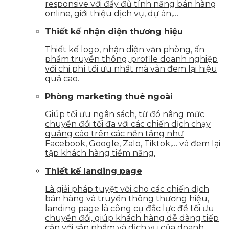
responsive với đầy đủ tính năng bán hàng
online, giới thiệu dịch vụ, dự án,…
Thiết kế nhận diện thương hiệu
Thiết kế logo, nhận diện văn phòng, ấn
phẩm truyền thông, profile doanh nghiệp
với chi phí tối ưu nhất mà vẫn đem lại hiệu
quả cao.
Phòng marketing thuê ngoài
Giúp tối ưu ngân sách, từ đó nâng mức
chuyển đổi tối đa với các chiến dịch chạy
quảng cáo trên các nền tảng như
Facebook, Google, Zalo, Tiktok,… và đem lại
tập khách hàng tiềm năng.
Thiết kế landing page
Là giải pháp tuyệt vời cho các chiến dịch
bán hàng và truyền thông thương hiệu,
landing page là công cụ đắc lực để tối ưu
chuyển đổi, giúp khách hàng dễ dàng tiếp
cận với sản phẩm và dịch vụ của doanh