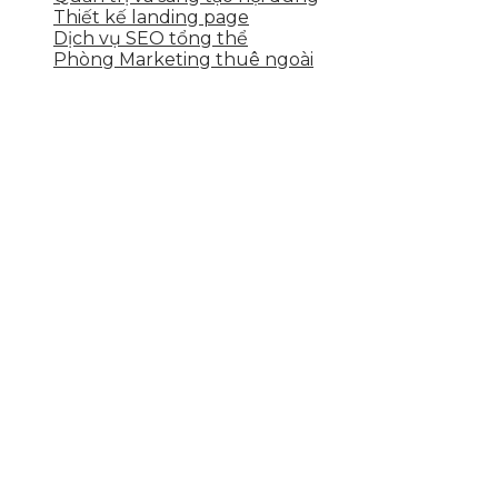
Thiết kế landing page
Dịch vụ SEO tổng thể
Phòng Marketing thuê ngoài
THÔNG TIN LIÊN HỆ
Tầng 2, 113 Yên Thế, Hoà An, Cẩm Lệ, Đà Nẵng
0937.374.844
info@skytech.company
Hotline
0986.413.xxx - 0937.374.844