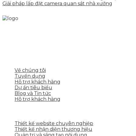
Giải pháp lắp đặt camera quan sát nhà xưởng
Skytech cung cấp giải pháp Digital Marketing tổng
thể, toàn diện giúp doanh nghiệp xây dựng một
thương hiệu mạnh và bán hàng hiệu quả trên các
nền tảng số cho nhiều lĩnh vực kinh doanh
LIÊN KẾT NHANH
Về chúng tôi
Tuyển dụng
Hỗ trợ khách hàng
Dự án tiêu biểu
Blog và Tin tức
Hỗ trợ khách hàng
DỊCH VỤ CỦA SKYTECH
Thiết kế website chuyên nghiệp
Thiết kế nhận diện thương hiệu
Quản trị và sáng tạo nội dung