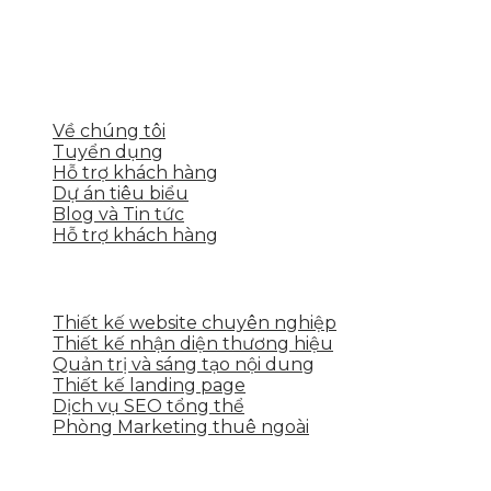
thể, toàn diện giúp doanh nghiệp xây dựng một
thương hiệu mạnh và bán hàng hiệu quả trên các
nền tảng số cho nhiều lĩnh vực kinh doanh
LIÊN KẾT NHANH
Về chúng tôi
Tuyển dụng
Hỗ trợ khách hàng
Dự án tiêu biểu
Blog và Tin tức
Hỗ trợ khách hàng
DỊCH VỤ CỦA SKYTECH
Thiết kế website chuyên nghiệp
Thiết kế nhận diện thương hiệu
Quản trị và sáng tạo nội dung
Thiết kế landing page
Dịch vụ SEO tổng thể
Phòng Marketing thuê ngoài
THÔNG TIN LIÊN HỆ