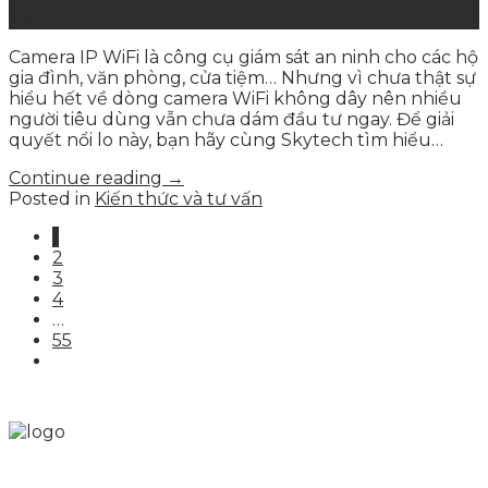
Th7
Camera IP WiFi là công cụ giám sát an ninh cho các hộ
gia đình, văn phòng, cửa tiệm… Nhưng vì chưa thật sự
hiểu hết về dòng camera WiFi không dây nên nhiều
người tiêu dùng vẫn chưa dám đầu tư ngay. Để giải
quyết nổi lo này, bạn hãy cùng Skytech tìm hiểu…
Continue reading
→
Posted in
Kiến thức và tư vấn
1
2
3
4
…
55
Skytech cung cấp giải pháp Digital Marketing tổng