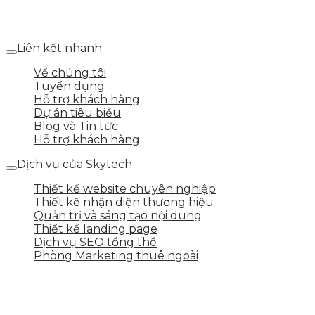
Số 25 DV1 – Nguyễn Khắc Hạnh – KĐT Mỗ Lao – Q.Hà
Đông – TP.Hà Nội
Liên kết nhanh
Về chúng tôi
Tuyển dụng
Hỗ trợ khách hàng
Dự án tiêu biểu
Blog và Tin tức
Hỗ trợ khách hàng
Dịch vụ của Skytech
Thiết kế website chuyên nghiệp
Thiết kế nhận diện thương hiệu
Quản trị và sáng tạo nội dung
Thiết kế landing page
Dịch vụ SEO tổng thể
Phòng Marketing thuê ngoài