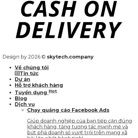
Design by 2026 ©
skytech.company
Về chúng tôi
Tin tức
Dự án
Hỗ trợ khách hàng
Hot
Tuyển dụng
Blog
Dịch vụ
Chạy quảng cáo Facebook Ads
Giúp doanh nghiệp của bạn tiếp cận đúng
khách hàng, tăng tương tác mạnh mẽ và
bứt phá doanh số vượt trội trên mạng xã