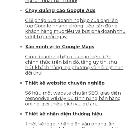
hội lớn nhất hành tinh!
Chạy quảng cáo Google Ads
Giải pháp đưa doanh nghiệp của bạn lên
top Google nhanh chóng, tiếp cận đúng
khách hàng mục tiêu và bứt phá doanh thu
vượt trội mỗi ngày!
Xác minh vị trí Google Maps
Giúp doanh nghiệp của bạn hiện diện
chính thức trên bản đồ, tăng uy tín, thu
hút khách hàng địa phương và nổi bật hơn
đối thủ!
Thiết kế website chuyên nghiệp
Sở hữu một website chuẩn SEO, giao diện
responsive với đầy đủ tính năng bán hàng
online, giới thiệu dịch vụ, dự án,…
Thiết kế nhận diện thương hiệu
Thiết kế logo, nhận diện văn phòng, ấn