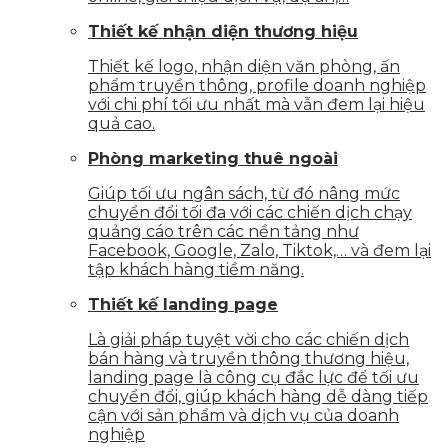
Thiết kế nhận diện thương hiệu
Thiết kế logo, nhận diện văn phòng, ấn
phẩm truyền thông, profile doanh nghiệp
với chi phí tối ưu nhất mà vẫn đem lại hiệu
quả cao.
Phòng marketing thuê ngoài
Giúp tối ưu ngân sách, từ đó nâng mức
chuyển đổi tối đa với các chiến dịch chạy
quảng cáo trên các nền tảng như
Facebook, Google, Zalo, Tiktok,… và đem lại
tập khách hàng tiềm năng.
Thiết kế landing page
Là giải pháp tuyệt vời cho các chiến dịch
bán hàng và truyền thông thương hiệu,
landing page là công cụ đắc lực để tối ưu
chuyển đổi, giúp khách hàng dễ dàng tiếp
cận với sản phẩm và dịch vụ của doanh
nghiệp