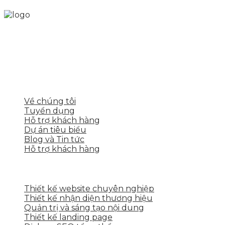
Skytech cung cấp giải pháp Digital Marketing tổng
thể, toàn diện giúp doanh nghiệp xây dựng một
thương hiệu mạnh và bán hàng hiệu quả trên các
nền tảng số cho nhiều lĩnh vực kinh doanh
LIÊN KẾT NHANH
Về chúng tôi
Tuyển dụng
Hỗ trợ khách hàng
Dự án tiêu biểu
Blog và Tin tức
Hỗ trợ khách hàng
DỊCH VỤ CỦA SKYTECH
Thiết kế website chuyên nghiệp
Thiết kế nhận diện thương hiệu
Quản trị và sáng tạo nội dung
Thiết kế landing page