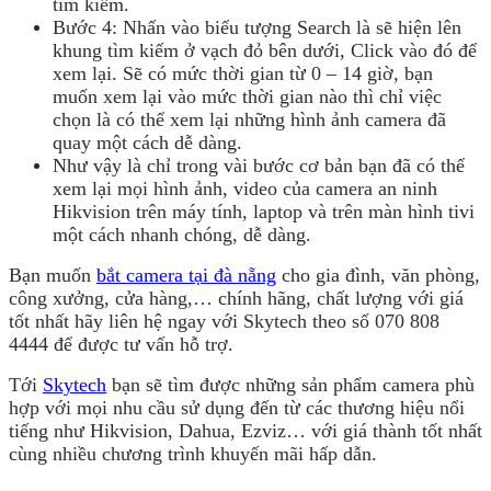
tìm kiếm.
Bước 4: Nhấn vào biểu tượng Search là sẽ hiện lên
khung tìm kiếm ở vạch đỏ bên dưới, Click vào đó để
xem lại. Sẽ có mức thời gian từ 0 – 14 giờ, bạn
muốn xem lại vào mức thời gian nào thì chỉ việc
chọn là có thể xem lại những hình ảnh camera đã
quay một cách dễ dàng.
Như vậy là chỉ trong vài bước cơ bản bạn đã có thể
xem lại mọi hình ảnh, video của camera an ninh
Hikvision trên máy tính, laptop và trên màn hình tivi
một cách nhanh chóng, dễ dàng.
Bạn muốn
bắt camera tại đà nẵng
cho gia đình, văn phòng,
công xưởng, cửa hàng,… chính hãng, chất lượng với giá
tốt nhất hãy liên hệ ngay với Skytech theo số 070 808
4444 để được tư vấn hỗ trợ.
Tới
Skytech
bạn sẽ tìm được những sản phẩm camera phù
hợp với mọi nhu cầu sử dụng đến từ các thương hiệu nổi
tiếng như Hikvision, Dahua, Ezviz… với giá thành tốt nhất
cùng nhiều chương trình khuyến mãi hấp dẫn.