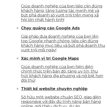
Giúp doanh nghiệp của bạn tiếp cận đúng
khách hàng, tăng tương tác mạnh mẽ và
bứt phá doanh số vượt trội trên mạng xã
hội lớn nhất hành tinh!
Chạy quảng cáo Google Ads
Giải pháp đưa doanh nghiệp của bạn lên
top Google nhanh chóng, tiếp cận đúng
khách hàng mục tiêu và bứt phá doanh thu
vượt trội mỗi ngày!
Xác minh vị trí Google Maps
Giúp doanh nghiệp của bạn hiện diện
chính thức trên bản đồ, tăng uy tín, thu
hút khách hàng địa phương và nổi bật hơn
đối thủ!
Thiết kế website chuyên nghiệp
Sở hữu một website chuẩn SEO, giao diện
responsive với đầy đủ tính năng bán hàng
online, giới thiệu dịch vụ, dự án,…