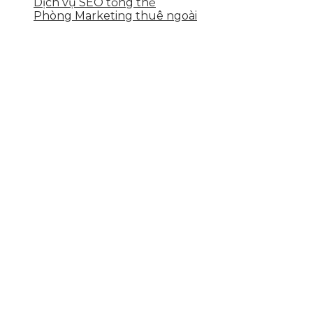
Dịch vụ SEO tổng thể
Phòng Marketing thuê ngoài
THÔNG TIN LIÊN HỆ
Tầng 2, 113 Yên Thế, Hoà An, Cẩm Lệ, Đà Nẵng
0937.374.844
info@skytech.company
Hotline
0986.413.xxx - 0937.374.844