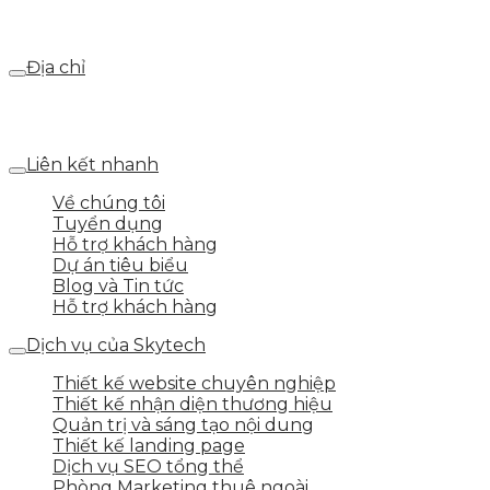
Email
webdemo@gmail.com
Địa chỉ
Số 25 DV1 – Nguyễn Khắc Hạnh – KĐT Mỗ Lao – Q.Hà
Đông – TP.Hà Nội
Liên kết nhanh
Về chúng tôi
Tuyển dụng
Hỗ trợ khách hàng
Dự án tiêu biểu
Blog và Tin tức
Hỗ trợ khách hàng
Dịch vụ của Skytech
Thiết kế website chuyên nghiệp
Thiết kế nhận diện thương hiệu
Quản trị và sáng tạo nội dung
Thiết kế landing page
Dịch vụ SEO tổng thể
Phòng Marketing thuê ngoài