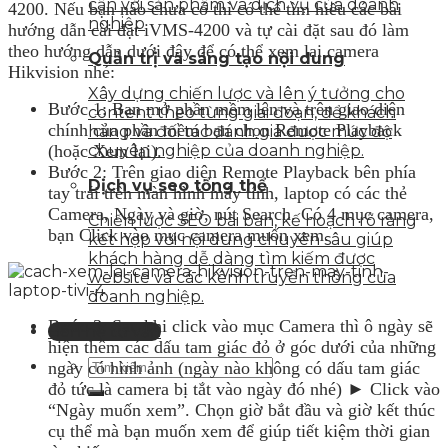
cận với sản phẩm và dịch vụ của doanh
4200. Nếu bạn nào chưa có thì có thể tìm hiểu các bài
nghiệp
hướng dẫn cài đặt iVMS-4200 và tự cài đặt sau đó làm
theo hướng dẫn dưới đây để có thể xem lại camera
Quản trị và sáng tạo nội dung
Hikvision nhé:
Xây dựng chiến lược và lên ý tưởng cho
Bước 1: Bạn mở phần mềm lên và trên giao diện
content theo từng giai đoạn, để khách
chính của phần mềm bạn chọn Remote Playback
hàng và đối tác đánh giá được mức độ
chuyên nghiệp của doanh nghiệp.
(hoặc Xem lại).
Bước 2: Trên giao diện Remote Playback bên phía
Dịch vụ seo tổng thể
tay trái trên màn hình máy tính, laptop có các thẻ
Camera, Ngày và giờ, nút Search. Có 4 mục camera,
Chiến lược SEO bài bản, kế hoạch rõ ràng
bạn Click vào mục camera muốn xem.
kết hợp với nội dung chuyên sâu giúp
khách hàng dễ dàng tìm kiếm được
website và các kênh truyền thông của
doanh nghiệp.
Bước 3: Sau khi click vào mục Camera thì ô ngày sẽ
Liên hệ tư vấn
hiện thêm các dấu tam giác đỏ ở góc dưới của những
ngày có hình ảnh (ngày nào không có dấu tam giác
đỏ tức là camera bị tắt vào ngày đó nhé) ► Click vào
“Ngày muốn xem”. Chọn giờ bắt đầu và giờ kết thúc
cụ thể mà bạn muốn xem để giúp tiết kiệm thời gian