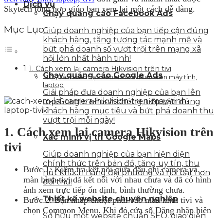
Dịch vụ
Skytech tổng hợp giúp bạn xem lại một cách dễ dàng.
Chạy quảng cáo Facebook Ads
Mục Lục
Giúp doanh nghiệp của bạn tiếp cận đúng
khách hàng, tăng tương tác mạnh mẽ và
bứt phá doanh số vượt trội trên mạng xã
hội lớn nhất hành tinh!
1. Cách xem lại camera Hikvision trên tivi
Chạy quảng cáo Google Ads
2. Cách xem lại camera Hikvision trên máy tính,
laptop
Giải pháp đưa doanh nghiệp của bạn lên
top Google nhanh chóng, tiếp cận đúng
khách hàng mục tiêu và bứt phá doanh thu
vượt trội mỗi ngày!
1. Cách xem lại camera Hikvision trên
Xác minh vị trí Google Maps
tivi
Giúp doanh nghiệp của bạn hiện diện
chính thức trên bản đồ, tăng uy tín, thu
Bước 1: Kiểm tra kết nối giữa đầu ghi camera và
hút khách hàng địa phương và nổi bật hơn
màn hình tivi đã kết nối với nhau chưa và đã có hình
đối thủ!
ảnh xem trực tiếp ổn định, bình thường chưa.
Thiết kế website chuyên nghiệp
Bước 2: Bạn nhấp chuột phải vào màn hình tivi và
chọn Common Menu. Khi đó cửa sổ Đăng nhập hiện
Sở hữu một website chuẩn SEO, giao diện