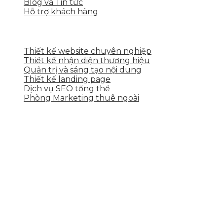
Blog và Tin tức
Hỗ trợ khách hàng
DỊCH VỤ CỦA SKYTECH
Thiết kế website chuyên nghiệp
Thiết kế nhận diện thương hiệu
Quản trị và sáng tạo nội dung
Thiết kế landing page
Dịch vụ SEO tổng thể
Phòng Marketing thuê ngoài
THÔNG TIN LIÊN HỆ
Tầng 2, 113 Yên Thế, Hoà An, Cẩm Lệ, Đà Nẵng
0937.374.844