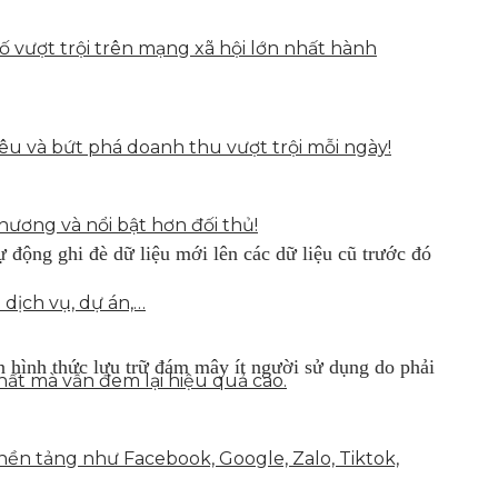
vượt trội trên mạng xã hội lớn nhất hành
u và bứt phá doanh thu vượt trội mỗi ngày!
hương và nổi bật hơn đối thủ!
ự động ghi đè dữ liệu mới lên các dữ liệu cũ trước đó
 dịch vụ, dự án,…
n hình thức lưu trữ đám mây ít người sử dụng do phải
hất mà vẫn đem lại hiệu quả cao.
nền tảng như Facebook, Google, Zalo, Tiktok,