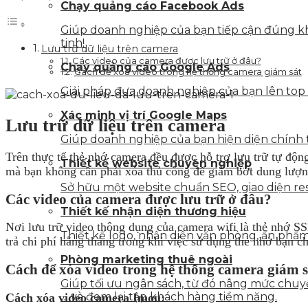
Chạy quảng cáo Facebook Ads
Giúp doanh nghiệp của bạn tiếp cận đúng kh
tinh!
Lưu trữ dữ liệu trên camera
Các video của camera được lưu trữ ở đâu?
Chạy quảng cáo Google Ads
Cách để xóa video trong hệ thống camera giám sát
Giải pháp đưa doanh nghiệp của bạn lên top
Xác minh vị trí Google Maps
Lưu trữ dữ liệu trên camera
Giúp doanh nghiệp của bạn hiện diện chính t
Trên thực tế thẻ nhớ camera đều được hỗ trợ lưu trữ tự động 
Thiết kế website chuyên nghiệp
mà bạn không cần phải xóa thủ công để giảm bớt dung lượn
Sở hữu một website chuẩn SEO, giao diện resp
Các video của camera được lưu trữ ở đâu?
Thiết kế nhận diện thương hiệu
Nơi lưu trữ video thông dụng của camera wifi là thẻ nhớ SS
Thiết kế logo, nhận diện văn phòng, ấn phẩm 
trả chi phí hằng tháng trong khi việc sử dụng thẻ nhớ bạn ch
Phòng marketing thuê ngoài
Cách để xóa video trong hệ thống camera giám s
Giúp tối ưu ngân sách, từ đó nâng mức chuyển
… và đem lại tập khách hàng tiềm năng.
Cách xóa video camera Imou: