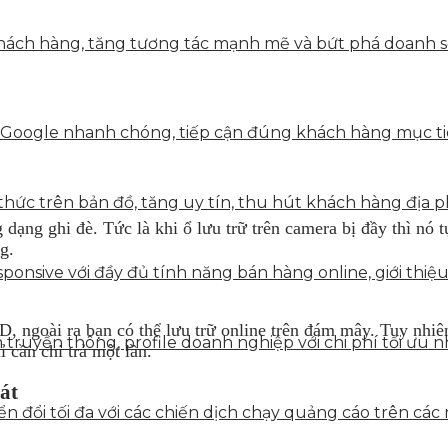
ách hàng, tăng tương tác mạnh mẽ và bứt phá doanh số 
 Google nhanh chóng, tiếp cận đúng khách hàng mục tiê
hức trên bản đồ, tăng uy tín, thu hút khách hàng địa p
dạng ghi đè. Tức là khi ổ lưu trữ trên camera bị đầy thì nó t
g.
onsive với đầy đủ tính năng bán hàng online, giới thiệu
D, ngoài ra bạn có thể lưu trữ online trên đám mây. Tuy nhiê
truyền thông, profile doanh nghiệp với chi phí tối ưu n
ỉ cần chi trả một lần.
át
 đổi tối đa với các chiến dịch chạy quảng cáo trên các 