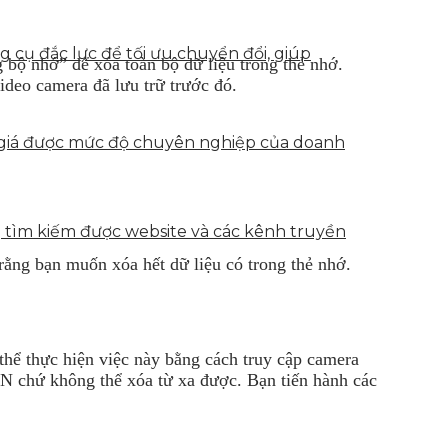
g cụ đắc lực để tối ưu chuyển đổi, giúp
 bộ nhớ” để xóa toàn bộ dữ liệu trong thẻ nhớ.
ideo camera đã lưu trữ trước đó.
h giá được mức độ chuyên nghiệp của doanh
g tìm kiếm được website và các kênh truyền
rằng bạn muốn xóa hết dữ liệu có trong thẻ nhớ.
hể thực hiện việc này bằng cách truy cập camera
LAN chứ không thể xóa từ xa được. Bạn tiến hành các