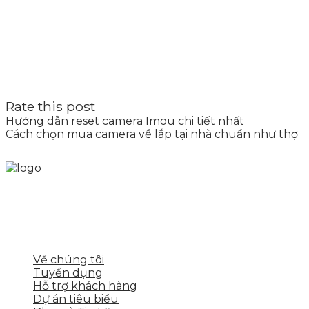
Rate this post
Hướng dẫn reset camera Imou chi tiết nhất
Cách chọn mua camera về lắp tại nhà chuẩn như thợ
Skytech cung cấp giải pháp Digital Marketing tổng t
tảng số cho nhiều lĩnh vực kinh doanh
LIÊN KẾT NHANH
Về chúng tôi
Tuyển dụng
Hỗ trợ khách hàng
Dự án tiêu biểu