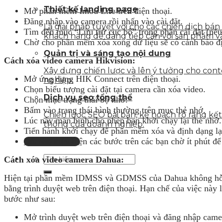
Thiết kế landing page
Mở phần mềm Imou Life trên điện thoại.
Đăng nhập vào camera rồi nhấn vào cài đặt.
Là giải pháp tuyệt vời cho các chiến dịch bá
Tìm đến mục “Lưu trữ cục bộ” trong phần cài đặt (nếu
khách hàng dễ dàng tiếp cận với sản phẩm v
Chờ cho phần mềm xóa xong dữ liệu sẽ có cảnh báo địn
Quản trị và sáng tạo nội dung
Cách xóa video camera Hikvision:
Xây dựng chiến lược và lên ý tưởng cho con
Mở ứng dụng HIK Connect trên điện thoại.
nghiệp.
Chọn biểu tượng cài đặt tại camera cần xóa video.
Dịch vụ seo tổng thể
Chọn mục trạng thái bộ nhớ.
Bấm vào trạng thái bình thường trên mục thẻ nhớ.
Chiến lược SEO bài bản, kế hoạch rõ ràng k
Lúc này màn hình cho phép bạn khởi chạy lại thẻ nhớ.
thông của doanh nghiệp.
Tiến hành khởi chạy để phần mềm xóa và định dạng lại
Sau khi thực hiện các bước trên các bạn chờ ít phút để
Liên hệ tư vấn
Cách xóa video camera Dahua:
Hiện tại phần mềm IDMSS và GDMSS của Dahua không hỗ trợ 
bằng trình duyệt web trên điện thoại. Hạn chế của việc này
bước như sau:
Mở trình duyệt web trên điện thoại và đăng nhập camer