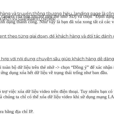
n hàng và truyền thông thương hiệu, landing page là côn
 camera của bạn lưu trữ trên thẻ nhớ SD) và chọn “Định dạng
à dịch vụ của doanh nghiệp
h dạng thành công. Như vậy là bạn đã xóa xong tất cả các v
tent theo từng giai đoạn, để khách hàng và đối tác đán
ết hợp với nội dung chuyên sâu giúp khách hàng dễ dàn
 toàn bộ dữ liệu trên thẻ nhớ -> chọn “Đồng ý” để xác nhận 
 ứng dụng xóa hết dữ liệu về trạng thái trống như ban đầu.
việc xóa dữ liệu video trên điện thoại. Tuy nhiên bạn có t
 là chúng ta chỉ có thể xóa dữ liệu video khi sử dụng mạng 
a bằng địa chỉ IP.