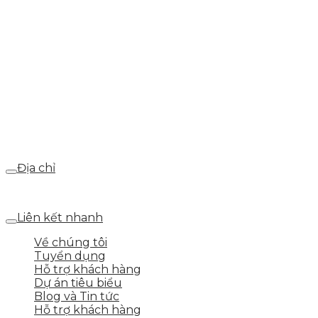
info@skytech.company
Hotline
0986.413.xxx - 0937.374.844
Email
webdemo@gmail.com
Địa chỉ
Số 25 DV1 – Nguyễn Khắc Hạnh – KĐT Mỗ Lao – Q.Hà Đ
Liên kết nhanh
Về chúng tôi
Tuyển dụng
Hỗ trợ khách hàng
Dự án tiêu biểu
Blog và Tin tức
Hỗ trợ khách hàng