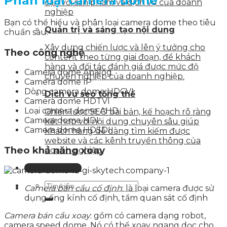
Phân loại camera dome
cận với sản phẩm và dịch vụ của doanh
nghiệp
Bạn có thể hiểu và phân loại camera dome theo tiêu
Quản trị và sáng tạo nội dung
chuẩn sau:
Xây dựng chiến lược và lên ý tưởng cho
Theo công nghệ
content theo từng giai đoạn, để khách
hàng và đối tác đánh giá được mức độ
Camera dome Analog
chuyên nghiệp của doanh nghiệp.
Camera dome IP
Dòng camera dome HDCVI
Dịch vụ seo tổng thể
Camera dome HDTVI
Loại camera dome AHD
Chiến lược SEO bài bản, kế hoạch rõ ràng
Camera dome HDI
kết hợp với nội dung chuyên sâu giúp
Camera dome HDSDI
khách hàng dễ dàng tìm kiếm được
website và các kênh truyền thông của
Theo khả năng xoay
doanh nghiệp.
Liên hệ tư vấn
Camera bán cầu cố định
: là loại camera được sử
dụng ống kính cố định, tầm quan sát cố định
Camera bán cầu xoay
: gồm có camera dạng robot,
camera speed dome. Nó có thể xoay ngang dọc cho