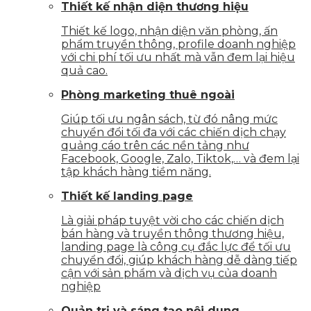
Thiết kế nhận diện thương hiệu
Thiết kế logo, nhận diện văn phòng, ấn
phẩm truyền thông, profile doanh nghiệp
với chi phí tối ưu nhất mà vẫn đem lại hiệu
quả cao.
Phòng marketing thuê ngoài
Giúp tối ưu ngân sách, từ đó nâng mức
chuyển đổi tối đa với các chiến dịch chạy
quảng cáo trên các nền tảng như
Facebook, Google, Zalo, Tiktok,… và đem lại
tập khách hàng tiềm năng.
Thiết kế landing page
Là giải pháp tuyệt vời cho các chiến dịch
bán hàng và truyền thông thương hiệu,
landing page là công cụ đắc lực để tối ưu
chuyển đổi, giúp khách hàng dễ dàng tiếp
cận với sản phẩm và dịch vụ của doanh
nghiệp
Quản trị và sáng tạo nội dung