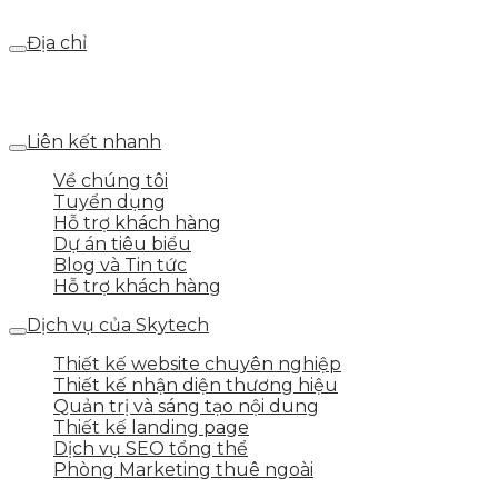
webdemo@gmail.com
Địa chỉ
Số 25 DV1 – Nguyễn Khắc Hạnh – KĐT Mỗ Lao – Q.Hà
Đông – TP.Hà Nội
Liên kết nhanh
Về chúng tôi
Tuyển dụng
Hỗ trợ khách hàng
Dự án tiêu biểu
Blog và Tin tức
Hỗ trợ khách hàng
Dịch vụ của Skytech
Thiết kế website chuyên nghiệp
Thiết kế nhận diện thương hiệu
Quản trị và sáng tạo nội dung
Thiết kế landing page
Dịch vụ SEO tổng thể
Phòng Marketing thuê ngoài