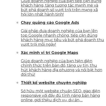
Giúp doanh nghiệp của bạn tiếp cận đúng
khách hàng, tăng tương tác mạnh mẽ và
bứt phá doanh số vượt trội trên mạng xã
hội lớn nhất hành tinh!
Chạy quảng cáo Google Ads
Giải pháp đưa doanh nghiệp của bạn lên
top Google nhanh chóng, tiếp cận đúng
khách hàng mục tiêu và bứt phá doanh thu
vượt trội mỗi ngày!
Xác minh vị trí Google Maps
Giúp doanh nghiệp của bạn hiện diện
chính thức trên bản đồ, tăng uy tín, thu
hút khách hàng địa phương và nổi bật hơn
đối thủ!
Thiết kế website chuyên nghiệp
Sở hữu một website chuẩn SEO, giao diện
responsive với đầy đủ tính năng bán hàng
online, giới thiệu dịch vụ, dự án,…