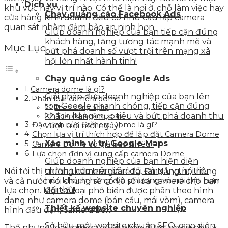
Dịch vụ
khu vực hay vị trí nào. Có thể là nơi ở, chỗ làm việc hay
Chạy quảng cáo Facebook Ads
cửa hàng kinh doanh đều có nhu cầu lắp camera
quan sát nhằm đảm bảo an ninh hơn.
Giúp doanh nghiệp của bạn tiếp cận đúng
khách hàng, tăng tương tác mạnh mẽ và
Mục Lục
bứt phá doanh số vượt trội trên mạng xã
hội lớn nhất hành tinh!
Chạy quảng cáo Google Ads
Camera dome là gì?
Giải pháp đưa doanh nghiệp của bạn lên
Phân loại camera dome
top Google nhanh chóng, tiếp cận đúng
Theo công nghệ
khách hàng mục tiêu và bứt phá doanh thu
Theo khả năng xoay
Đặc tính của Camera Dome là gì?
vượt trội mỗi ngày!
Chọn lựa vị trí thích hợp để lắp đặt Camera Dome
Xác minh vị trí Google Maps
Camera Dome có giá bao nhiêu?
Lựa chọn đơn vị cung cấp camera Dome
Giúp doanh nghiệp của bạn hiện diện
chính thức trên bản đồ, tăng uy tín, thu
Nói tới thị trường
camera giá rẻ tại Đà Nẵng
nói riêng
hút khách hàng địa phương và nổi bật hơn
và cả nước nói chung sẽ có vô số loại camera cho bạn
đối thủ!
lựa chọn. Một số loại phổ biến được phân theo hình
dạng như camera dome (bán cầu, mái vòm), camera
Thiết kế website chuyên nghiệp
hình đầu đạn, camera box.
Sở hữu một website chuẩn SEO, giao diện
Thế nhưng loại camera có lẽ nhận được nhiều chú ý