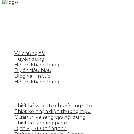
Skytech cung cấp giải pháp Digital Marketing tổng
thể, toàn diện giúp doanh nghiệp xây dựng một
thương hiệu mạnh và bán hàng hiệu quả trên các
nền tảng số cho nhiều lĩnh vực kinh doanh
LIÊN KẾT NHANH
Về chúng tôi
Tuyển dụng
Hỗ trợ khách hàng
Dự án tiêu biểu
Blog và Tin tức
Hỗ trợ khách hàng
DỊCH VỤ CỦA SKYTECH
Thiết kế website chuyên nghiệp
Thiết kế nhận diện thương hiệu
Quản trị và sáng tạo nội dung
Thiết kế landing page
Dịch vụ SEO tổng thể