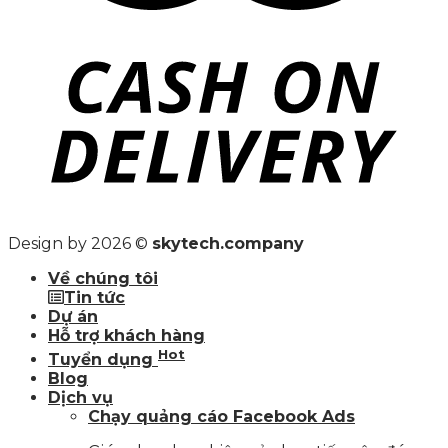
Design by 2026 ©
skytech.company
Về chúng tôi
Tin tức
Dự án
Hỗ trợ khách hàng
Hot
Tuyển dụng
Blog
Dịch vụ
Chạy quảng cáo Facebook Ads