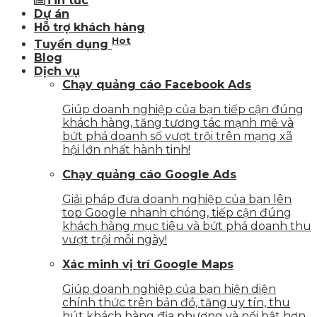
Tin tức
Dự án
Hỗ trợ khách hàng
Hot
Tuyển dụng
Blog
Dịch vụ
Chạy quảng cáo Facebook Ads
Giúp doanh nghiệp của bạn tiếp cận đúng
khách hàng, tăng tương tác mạnh mẽ và
bứt phá doanh số vượt trội trên mạng xã
hội lớn nhất hành tinh!
Chạy quảng cáo Google Ads
Giải pháp đưa doanh nghiệp của bạn lên
top Google nhanh chóng, tiếp cận đúng
khách hàng mục tiêu và bứt phá doanh thu
vượt trội mỗi ngày!
Xác minh vị trí Google Maps
Giúp doanh nghiệp của bạn hiện diện
chính thức trên bản đồ, tăng uy tín, thu
hút khách hàng địa phương và nổi bật hơn