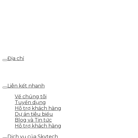
Hotline
0986.413.xxx - 0937.374.844
Email
webdemo@gmail.com
Địa chỉ
Số 25 DV1 – Nguyễn Khắc Hạnh – KĐT Mỗ Lao – Q.Hà
Đông – TP.Hà Nội
Liên kết nhanh
Về chúng tôi
Tuyển dụng
Hỗ trợ khách hàng
Dự án tiêu biểu
Blog và Tin tức
Hỗ trợ khách hàng
Dịch vụ của Skytech