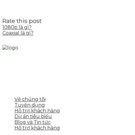
Rate this post
1080p là gì?
Coaxial là gì?
Skytech cung cấp giải pháp Digital Marketing tổng
thể, toàn diện giúp doanh nghiệp xây dựng một
thương hiệu mạnh và bán hàng hiệu quả trên các
nền tảng số cho nhiều lĩnh vực kinh doanh
LIÊN KẾT NHANH
Về chúng tôi
Tuyển dụng
Hỗ trợ khách hàng
Dự án tiêu biểu
Blog và Tin tức
Hỗ trợ khách hàng