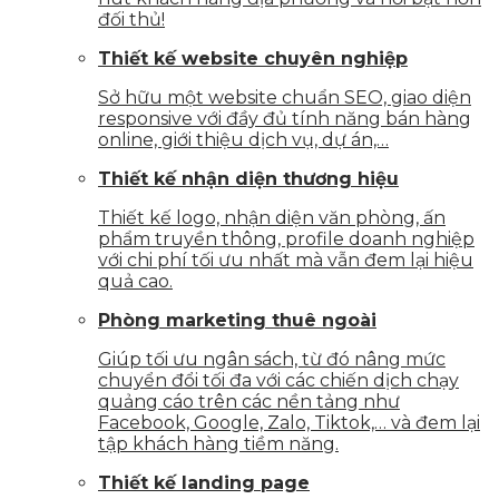
đối thủ!
Thiết kế website chuyên nghiệp
Sở hữu một website chuẩn SEO, giao diện
responsive với đầy đủ tính năng bán hàng
online, giới thiệu dịch vụ, dự án,…
Thiết kế nhận diện thương hiệu
Thiết kế logo, nhận diện văn phòng, ấn
phẩm truyền thông, profile doanh nghiệp
với chi phí tối ưu nhất mà vẫn đem lại hiệu
quả cao.
Phòng marketing thuê ngoài
Giúp tối ưu ngân sách, từ đó nâng mức
chuyển đổi tối đa với các chiến dịch chạy
quảng cáo trên các nền tảng như
Facebook, Google, Zalo, Tiktok,… và đem lại
tập khách hàng tiềm năng.
Thiết kế landing page