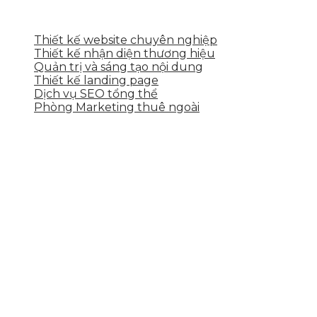
DỊCH VỤ CỦA SKYTECH
Thiết kế website chuyên nghiệp
Thiết kế nhận diện thương hiệu
Quản trị và sáng tạo nội dung
Thiết kế landing page
Dịch vụ SEO tổng thể
Phòng Marketing thuê ngoài
THÔNG TIN LIÊN HỆ
Tầng 2, 113 Yên Thế, Hoà An, Cẩm Lệ, Đà Nẵng
0937.374.844
info@skytech.company