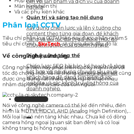
Hộp bảo vệ
cận với sản phẩm và dịch vụ của doanh
Màn hình hiển thị
nghiệp
Và các phụ kiện khác
Quản trị và sáng tạo nội dung
Phân loại CCTV
Xây dựng chiến lược và lên ý tưởng cho
content theo từng giai đoạn, để khách
Tiêu chí phân loại CCTV hiện nay được phân ra làm 5
hàng và đối tác đánh giá được mức độ
tiêu chí chính.
SkyTech
sẽ chỉ ra dưới đây, đó là:
chuyên nghiệp của doanh nghiệp.
Về công nghệ sử dụng
Dịch vụ seo tổng thể
Chiến lược SEO bài bản, kế hoạch rõ ràng
Công nghệ hiện nay phát triển cực kỳ mạnh mẽ với
kết hợp với nội dung chuyên sâu giúp
tốc độ chóng mặt. Và hệ thống
camera quan sát
cũng
khách hàng dễ dàng tìm kiếm được
được ứng dụng rất nhiều công nghệ khác nhau
website và các kênh truyền thông của
nhằm đáp ứng nhu cầu của con người.
doanh nghiệp.
Liên hệ tư vấn
Nói về công nghệ camera có thể kể đến nhiều, điển
hình là: HDTVI, HDCVI, AHD (Analog High Definition),…
Mỗi loại lại có nền tảng khác nhau. Chưa kể có dòng
camera hồng ngoại (quan sát ban đêm) và có loại
không trang bị hồng ngoại.