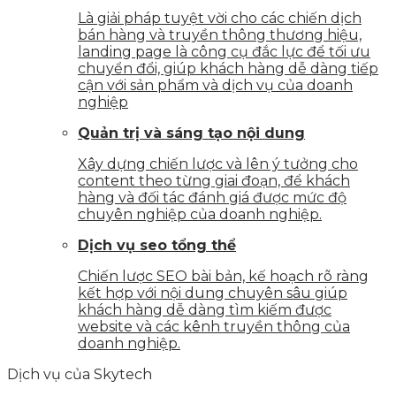
Là giải pháp tuyệt vời cho các chiến dịch
bán hàng và truyền thông thương hiệu,
landing page là công cụ đắc lực để tối ưu
chuyển đổi, giúp khách hàng dễ dàng tiếp
cận với sản phẩm và dịch vụ của doanh
nghiệp
Quản trị và sáng tạo nội dung
Xây dựng chiến lược và lên ý tưởng cho
content theo từng giai đoạn, để khách
hàng và đối tác đánh giá được mức độ
chuyên nghiệp của doanh nghiệp.
Dịch vụ seo tổng thể
Chiến lược SEO bài bản, kế hoạch rõ ràng
kết hợp với nội dung chuyên sâu giúp
khách hàng dễ dàng tìm kiếm được
website và các kênh truyền thông của
doanh nghiệp.
Dịch vụ của Skytech