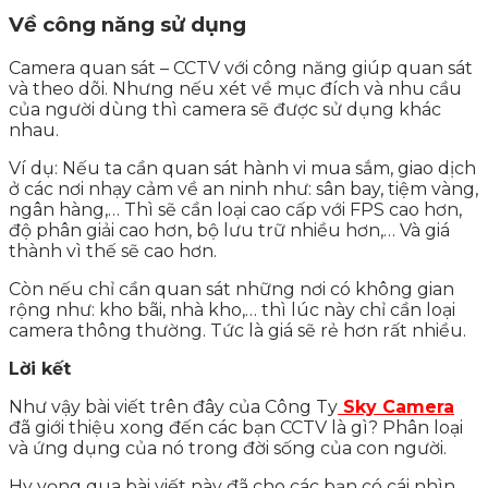
Về công năng sử dụng
Camera quan sát – CCTV với công năng giúp quan sát
và theo dõi. Nhưng nếu xét về mục đích và nhu cầu
của người dùng thì camera sẽ được sử dụng khác
nhau.
Ví dụ: Nếu ta cần quan sát hành vi mua sắm, giao dịch
ở các nơi nhạy cảm về an ninh như: sân bay, tiệm vàng,
ngân hàng,… Thì sẽ cần loại cao cấp với FPS cao hơn,
độ phân giải cao hơn, bộ lưu trữ nhiều hơn,… Và giá
thành vì thế sẽ cao hơn.
Còn nếu chỉ cần quan sát những nơi có không gian
rộng như: kho bãi, nhà kho,… thì lúc này chỉ cần loại
camera thông thường. Tức là giá sẽ rẻ hơn rất nhiều.
Lời kết
Như vậy bài viết trên đây của Công Ty
Sky Camera
đã giới thiệu xong đến các bạn CCTV là gì? Phân loại
và ứng dụng của nó trong đời sống của con người.
Hy vọng qua bài viết này đã cho các bạn có cái nhìn