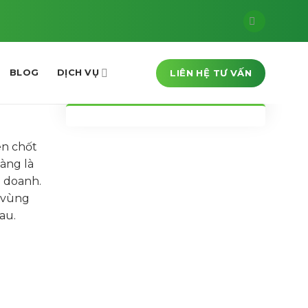
LIÊN HỆ TƯ VẤN
BLOG
DỊCH VỤ
en chốt
àng là
h doanh.
c vùng
au.