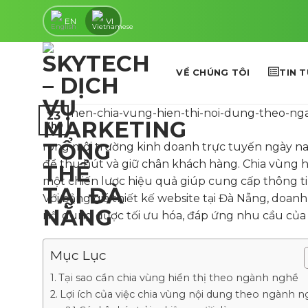
Skip
EN
VI
to
content
VỀ CHÚNG TÔI
TIN 
23
Th9
rong môi trường kinh doanh trực tuyến ngày nay
để thu hút và giữ chân khách hàng. Chia vùng 
một chiến lược hiệu quả giúp cung cấp thông ti
Với bảng giá thiết kế website tại Đà Nẵng, doa
nội dung được tối ưu hóa, đáp ứng nhu cầu củ
Mục Lục
Tại sao cần chia vùng hiển thị theo ngành nghề
Lợi ích của việc chia vùng nội dung theo ngành 