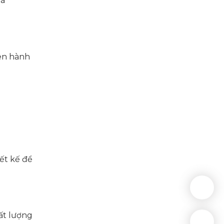
mã
rên hành
ết kế để
ất lượng