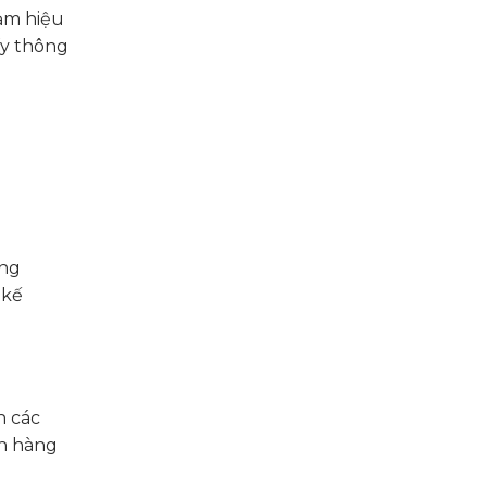
iảm hiệu
ấy thông
àng
 kế
n các
ch hàng