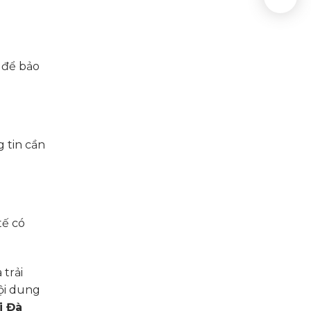
 để bảo
 tin cần
tế có
trải
nội dung
i Đà