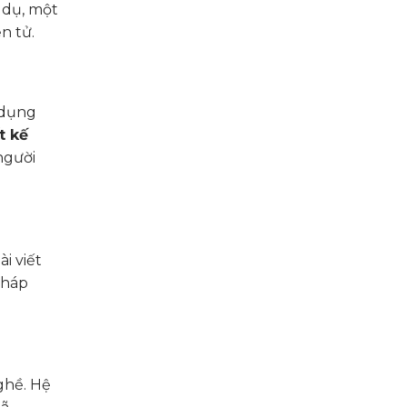
 dụ, một
n tử.
 dụng
t kế
người
i viết
pháp
ghề. Hệ