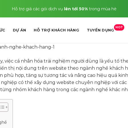
Hỗ trợ giá các gói dịch vụ
lên tới 50%
trong mùa hè
HOT
TỨC
DỰ ÁN
HỖ TRỢ KHÁCH HÀNG
TUYỂN DỤNG
, việc cá nhân hóa trải nghiệm người dùng là yếu tố th
hiển thị nội dung trên website theo ngành nghề khách h
n phù hợp, tăng sự tương tác và nâng cao hiệu quả kin
nh nghiệp có thể xây dựng website chuyên nghiệp với cá
a từng nhóm khách hàng trong các ngành nghề khác nh
nghề