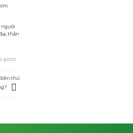
hóm
m người
ại, thân
s post
 bên thứ
ng?