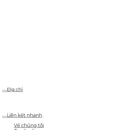
0937.374.844
info@skytech.company
Hotline
0986.413.xxx - 0937.374.844
Email
webdemo@gmail.com
Địa chỉ
Số 25 DV1 – Nguyễn Khắc Hạnh – KĐT Mỗ Lao – Q.Hà
Đông – TP.Hà Nội
Liên kết nhanh
Về chúng tôi