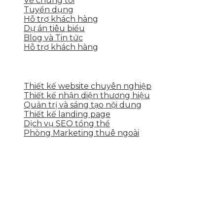
Về chúng tôi
Tuyển dụng
Hỗ trợ khách hàng
Dự án tiêu biểu
Blog và Tin tức
Hỗ trợ khách hàng
DỊCH VỤ CỦA SKYTECH
Thiết kế website chuyên nghiệp
Thiết kế nhận diện thương hiệu
Quản trị và sáng tạo nội dung
Thiết kế landing page
Dịch vụ SEO tổng thể
Phòng Marketing thuê ngoài
THÔNG TIN LIÊN HỆ
Tầng 2, 113 Yên Thế, Hoà An, Cẩm Lệ, Đà Nẵng