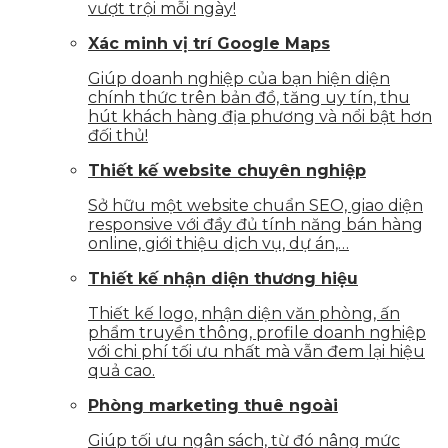
vượt trội mỗi ngày!
Xác minh vị trí Google Maps
Giúp doanh nghiệp của bạn hiện diện
chính thức trên bản đồ, tăng uy tín, thu
hút khách hàng địa phương và nổi bật hơn
đối thủ!
Thiết kế website chuyên nghiệp
Sở hữu một website chuẩn SEO, giao diện
responsive với đầy đủ tính năng bán hàng
online, giới thiệu dịch vụ, dự án,…
Thiết kế nhận diện thương hiệu
Thiết kế logo, nhận diện văn phòng, ấn
phẩm truyền thông, profile doanh nghiệp
với chi phí tối ưu nhất mà vẫn đem lại hiệu
quả cao.
Phòng marketing thuê ngoài
Giúp tối ưu ngân sách, từ đó nâng mức