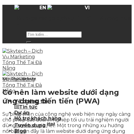
Skip
EN
VI
to
Hỗ trợ giá các gói dịch vụ
lên tới 50%
trong mùa
content
hè
Kiến Thức Website
Có nên làm website dưới dạng
ứng dụng tiến tiến (PWA)
Về chúng tôi
Tin tức
Dự án
Sự phát triển của công nghệ web hiện nay ngày càng
Hỗ trợ khách hàng
cho phép các doanh nghiệp tối ưu trải nghiệm người
Hot
Tuyển dụng
dùng hơn bao giờ hết. Một trong những xu hướng
Blog
nổi bật gần đây là làm website dưới dạng ứng dụng