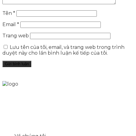
Tên
*
Email
*
Trang web
Lưu tên của tôi, email, và trang web trong trình
duyệt này cho lần bình luận kế tiếp của tôi.
Skytech cung cấp giải pháp Digital Marketing tổng
thể, toàn diện giúp doanh nghiệp xây dựng một
thương hiệu mạnh và bán hàng hiệu quả trên các
nền tảng số cho nhiều lĩnh vực kinh doanh
LIÊN KẾT NHANH