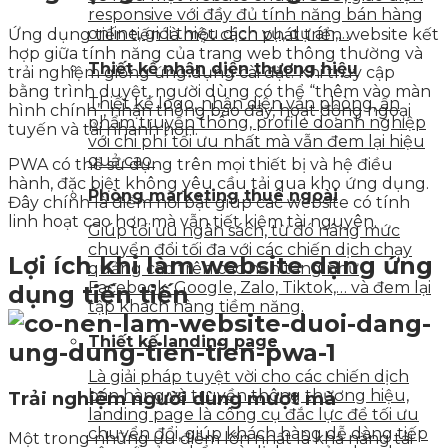
responsive với đầy đủ tính năng bán hàng
online, giới thiệu dịch vụ, dự án,…
Ứng dụng tiến tiến là một cách phát triển website kết
hợp giữa tính năng của trang web thông thường và
Thiết kế nhận diện thương hiệu
trải nghiệm giống ứng dụng cài đặt. Khi truy cập
bằng trình duyệt, người dùng có thể “thêm vào màn
Thiết kế logo, nhận diện văn phòng, ấn
hình chính”, nhận thông báo đẩy, hoạt động ngoại
phẩm truyền thông, profile doanh nghiệp
tuyến và tải nhanh hơn.
với chi phí tối ưu nhất mà vẫn đem lại hiệu
quả cao.
PWA có thể sử dụng trên mọi thiết bị và hệ điều
hành, đặc biệt không yêu cầu tải qua kho ứng dụng.
Phòng marketing thuê ngoài
Đây chính là điểm nổi bật giúp các website có tính
linh hoạt cao hơn mà vẫn tiết kiệm tài nguyên.
Giúp tối ưu ngân sách, từ đó nâng mức
chuyển đổi tối đa với các chiến dịch chạy
Lợi ích khi làm website dạng ứng
quảng cáo trên các nền tảng như
Facebook, Google, Zalo, Tiktok,… và đem lại
dụng tiến tiến
tập khách hàng tiềm năng.
Thiết kế landing page
Là giải pháp tuyệt vời cho các chiến dịch
bán hàng và truyền thông thương hiệu,
Trải nghiệm người dùng mượt mà
landing page là công cụ đắc lực để tối ưu
chuyển đổi, giúp khách hàng dễ dàng tiếp
Một trong những ưu điểm lớn nhất là khả năng tải