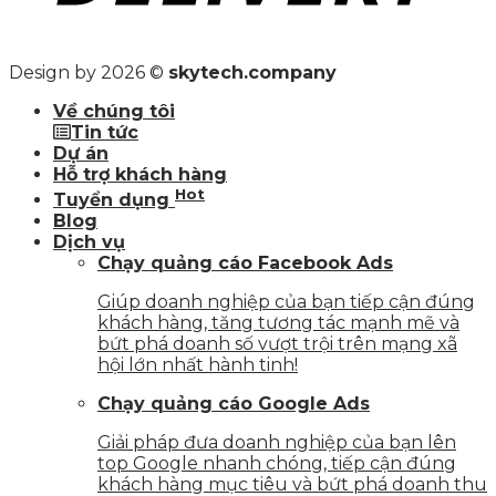
Design by 2026 ©
skytech.company
Về chúng tôi
Tin tức
Dự án
Hỗ trợ khách hàng
Hot
Tuyển dụng
Blog
Dịch vụ
Chạy quảng cáo Facebook Ads
Giúp doanh nghiệp của bạn tiếp cận đúng
khách hàng, tăng tương tác mạnh mẽ và
bứt phá doanh số vượt trội trên mạng xã
hội lớn nhất hành tinh!
Chạy quảng cáo Google Ads
Giải pháp đưa doanh nghiệp của bạn lên
top Google nhanh chóng, tiếp cận đúng
khách hàng mục tiêu và bứt phá doanh thu