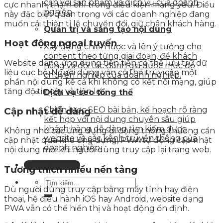
cận với sản phẩm và dịch vụ của doanh
cực nhanh, thậm chí trong điều kiện mạng yếu. Điều
nghiệp
này đặc biệt quan trọng với các doanh nghiệp đang
muốn cải thiện tỉ lệ chuyển đổi, giữ chân khách hàng.
Quản trị và sáng tạo nội dung
Hoạt động ngoại tuyến
Xây dựng chiến lược và lên ý tưởng cho
content theo từng giai đoạn, để khách
Website dạng ứng dụng tiến tiến có thể lưu trữ dữ
hàng và đối tác đánh giá được mức độ
liệu cục bộ. Người dùng vẫn có thể truy cập một
chuyên nghiệp của doanh nghiệp.
phần nội dung kể cả khi không có kết nối mạng, giúp
tăng độ tin cậy và tiện lợi.
Dịch vụ seo tổng thể
Chiến lược SEO bài bản, kế hoạch rõ ràng
Cập nhật dễ dàng
kết hợp với nội dung chuyên sâu giúp
khách hàng dễ dàng tìm kiếm được
Không như các ứng dụng di động thông thường cần
website và các kênh truyền thông của
cập nhật qua kho ứng dụng, PWA tự động cập nhật
doanh nghiệp.
nội dung mỗi khi người dùng truy cập lại trang web.
Liên hệ tư vấn
Tương thích nhiều nền tảng
Dù người dùng truy cập bằng máy tính hay điện
thoại, hệ điều hành iOS hay Android, website dạng
PWA vẫn có thể hiển thị và hoạt động ổn định.