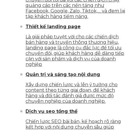
quảng cáo trên các nền tảng như
Facebook, Google, Zalo, Tiktok,… và đem lại
tập khách hàng tiềm năng.
Thiết kế landing page
Là giải pháp tuyệt vời cho các chiến dịch
bán hàng và truyền thông thương hiệu,
landing page là công cụ đắc lực để tối ưu
chuyển đổi, giúp khách hàng dễ dàng tiếp
cận với sản phẩm và dịch vụ của doanh
nghiệp
Quản trị và sáng tạo nội dung
Xây dựng chiến lược và lên ý tưởng cho
content theo từng giai đoạn, để khách
hàng và đối tác đánh giá được mức độ
chuyên nghiệp của doanh nghiệp.
Dịch vụ seo tổng thể
Chiến lược SEO bài bản, kế hoạch rõ ràng
kết hợp với nội dung chuyên sâu giúp