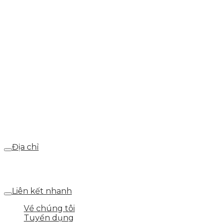
info@skytech.company
Hotline
0986.413.xxx - 0937.374.844
Email
webdemo@gmail.com
Địa chỉ
Số 25 DV1 – Nguyễn Khắc Hạnh – KĐT Mỗ Lao – Q.Hà
Đông – TP.Hà Nội
Liên kết nhanh
Về chúng tôi
Tuyển dụng