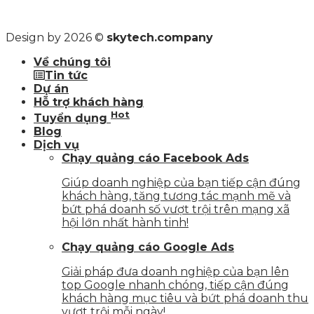
Design by 2026 ©
skytech.company
Về chúng tôi
Tin tức
Dự án
Hỗ trợ khách hàng
Hot
Tuyển dụng
Blog
Dịch vụ
Chạy quảng cáo Facebook Ads
Giúp doanh nghiệp của bạn tiếp cận đúng
khách hàng, tăng tương tác mạnh mẽ và
bứt phá doanh số vượt trội trên mạng xã
hội lớn nhất hành tinh!
Chạy quảng cáo Google Ads
Giải pháp đưa doanh nghiệp của bạn lên
top Google nhanh chóng, tiếp cận đúng
khách hàng mục tiêu và bứt phá doanh thu
vượt trội mỗi ngày!