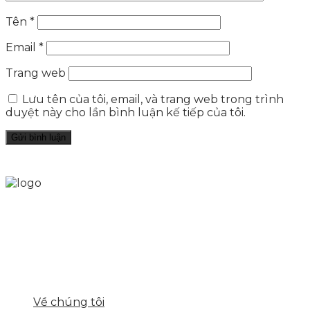
Tên
*
Email
*
Trang web
Lưu tên của tôi, email, và trang web trong trình
duyệt này cho lần bình luận kế tiếp của tôi.
Skytech cung cấp giải pháp Digital Marketing tổng
thể, toàn diện giúp doanh nghiệp xây dựng một
thương hiệu mạnh và bán hàng hiệu quả trên các
nền tảng số cho nhiều lĩnh vực kinh doanh
LIÊN KẾT NHANH
Về chúng tôi