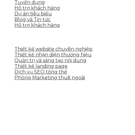
Tuyển dụng
Hỗ trợ khách hàng
Dự án tiêu biểu
Blog và Tin tức
Hỗ trợ khách hàng
DỊCH VỤ CỦA SKYTECH
Thiết kế website chuyên nghiệp
Thiết kế nhận diện thương hiệu
Quản trị và sáng tạo nội dung
Thiết kế landing page
Dịch vụ SEO tổng thể
Phòng Marketing thuê ngoài
THÔNG TIN LIÊN HỆ
Tầng 2, 113 Yên Thế, Hoà An, Cẩm Lệ, Đà Nẵng
0937.374.844