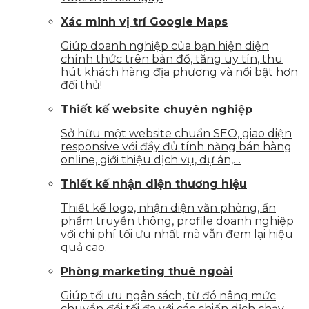
Xác minh vị trí Google Maps
Giúp doanh nghiệp của bạn hiện diện
chính thức trên bản đồ, tăng uy tín, thu
hút khách hàng địa phương và nổi bật hơn
đối thủ!
Thiết kế website chuyên nghiệp
Sở hữu một website chuẩn SEO, giao diện
responsive với đầy đủ tính năng bán hàng
online, giới thiệu dịch vụ, dự án,…
Thiết kế nhận diện thương hiệu
Thiết kế logo, nhận diện văn phòng, ấn
phẩm truyền thông, profile doanh nghiệp
với chi phí tối ưu nhất mà vẫn đem lại hiệu
quả cao.
Phòng marketing thuê ngoài
Giúp tối ưu ngân sách, từ đó nâng mức
chuyển đổi tối đa với các chiến dịch chạy