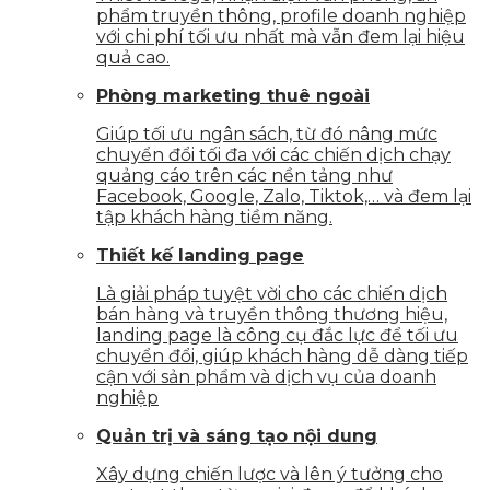
phẩm truyền thông, profile doanh nghiệp
với chi phí tối ưu nhất mà vẫn đem lại hiệu
quả cao.
Phòng marketing thuê ngoài
Giúp tối ưu ngân sách, từ đó nâng mức
chuyển đổi tối đa với các chiến dịch chạy
quảng cáo trên các nền tảng như
Facebook, Google, Zalo, Tiktok,… và đem lại
tập khách hàng tiềm năng.
Thiết kế landing page
Là giải pháp tuyệt vời cho các chiến dịch
bán hàng và truyền thông thương hiệu,
landing page là công cụ đắc lực để tối ưu
chuyển đổi, giúp khách hàng dễ dàng tiếp
cận với sản phẩm và dịch vụ của doanh
nghiệp
Quản trị và sáng tạo nội dung
Xây dựng chiến lược và lên ý tưởng cho