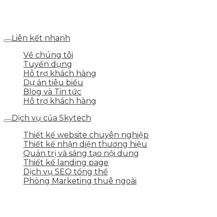
Số 25 DV1 – Nguyễn Khắc Hạnh – KĐT Mỗ Lao – Q.Hà
Đông – TP.Hà Nội
Liên kết nhanh
Về chúng tôi
Tuyển dụng
Hỗ trợ khách hàng
Dự án tiêu biểu
Blog và Tin tức
Hỗ trợ khách hàng
Dịch vụ của Skytech
Thiết kế website chuyên nghiệp
Thiết kế nhận diện thương hiệu
Quản trị và sáng tạo nội dung
Thiết kế landing page
Dịch vụ SEO tổng thể
Phòng Marketing thuê ngoài