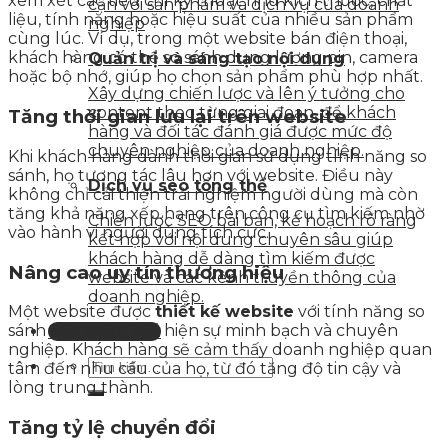
xem xét các tiêu chí kỹ thuật như kích thước, chất
cận với sản phẩm và dịch vụ của doanh
liệu, tính năng hoặc hiệu suất của nhiều sản phẩm
nghiệp
cùng lúc. Ví dụ, trong một website bán điện thoại,
khách hàng có thể so sánh dung lượng pin, camera
Quản trị và sáng tạo nội dung
hoặc bộ nhớ, giúp họ chọn sản phẩm phù hợp nhất.
Xây dựng chiến lược và lên ý tưởng cho
content theo từng giai đoạn, để khách
Tăng thời gian lưu lại trên website
hàng và đối tác đánh giá được mức độ
chuyên nghiệp của doanh nghiệp.
Khi khách hàng dành thời gian sử dụng tính năng so
sánh, họ tương tác lâu hơn với website. Điều này
Dịch vụ seo tổng thể
không chỉ cải thiện trải nghiệm người dùng mà còn
tăng khả năng xếp hạng trên công cụ tìm kiếm nhờ
Chiến lược SEO bài bản, kế hoạch rõ ràng
vào hành vi người dùng tích cực.
kết hợp với nội dung chuyên sâu giúp
khách hàng dễ dàng tìm kiếm được
Nâng cao uy tín thương hiệu
website và các kênh truyền thông của
doanh nghiệp.
Một website được
thiết kế website
với tính năng so
sánh sản phẩm thể hiện sự minh bạch và chuyên
Liên hệ tư vấn
nghiệp. Khách hàng sẽ cảm thấy doanh nghiệp quan
tâm đến nhu cầu của họ, từ đó tăng độ tin cậy và
lòng trung thành.
Tăng tỷ lệ chuyển đổi