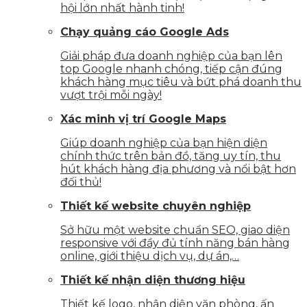
hội lớn nhất hành tinh!
Chạy quảng cáo Google Ads
Giải pháp đưa doanh nghiệp của bạn lên
top Google nhanh chóng, tiếp cận đúng
khách hàng mục tiêu và bứt phá doanh thu
vượt trội mỗi ngày!
Xác minh vị trí Google Maps
Giúp doanh nghiệp của bạn hiện diện
chính thức trên bản đồ, tăng uy tín, thu
hút khách hàng địa phương và nổi bật hơn
đối thủ!
Thiết kế website chuyên nghiệp
Sở hữu một website chuẩn SEO, giao diện
responsive với đầy đủ tính năng bán hàng
online, giới thiệu dịch vụ, dự án,…
Thiết kế nhận diện thương hiệu
Thiết kế logo, nhận diện văn phòng, ấn