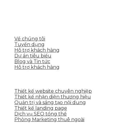
thể, toàn diện giúp doanh nghiệp xây dựng một
thương hiệu mạnh và bán hàng hiệu quả trên các
nền tảng số cho nhiều lĩnh vực kinh doanh
LIÊN KẾT NHANH
Về chúng tôi
Tuyển dụng
Hỗ trợ khách hàng
Dự án tiêu biểu
Blog và Tin tức
Hỗ trợ khách hàng
DỊCH VỤ CỦA SKYTECH
Thiết kế website chuyên nghiệp
Thiết kế nhận diện thương hiệu
Quản trị và sáng tạo nội dung
Thiết kế landing page
Dịch vụ SEO tổng thể
Phòng Marketing thuê ngoài
THÔNG TIN LIÊN HỆ