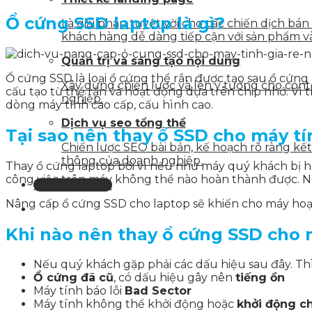
Ổ cứng SSD laptop là gì?
Là giải pháp tuyệt vời cho các chiến dịch bá
khách hàng dễ dàng tiếp cận với sản phẩm v
Quản trị và sáng tạo nội dung
Ổ cứng SSD là loại ổ cứng thể rắn được tạo sau ổ cứng 
Xây dựng chiến lược và lên ý tưởng cho con
cấu tạo từ thể rắn và hoạt động dựa trên chip nhớ. Vì t
nghiệp.
dòng máy tính cao cấp, cấu hình cao.
Dịch vụ seo tổng thể
Tại sao nên thay ổ SSD cho máy t
Chiến lược SEO bài bản, kế hoạch rõ ràng k
thông của doanh nghiệp.
Thay ổ cứng laptop bởi vì nếu như máy quý khách bị hư
công việc trên máy không thể nào hoàn thành được. Ngo
Liên hệ tư vấn
Nâng cấp ổ cứng SSD cho laptop sẽ khiến cho máy hoạt
Khi nào nên thay ổ cứng SSD cho 
Nếu quý khách gặp phải các dấu hiệu sau đây. Thì 
Ổ cứng đã cũ
, có dấu hiệu gây nên
tiếng ồn
Máy tính báo lỗi
Bad Sector
Máy tính không thể khởi động hoặc
khởi động 