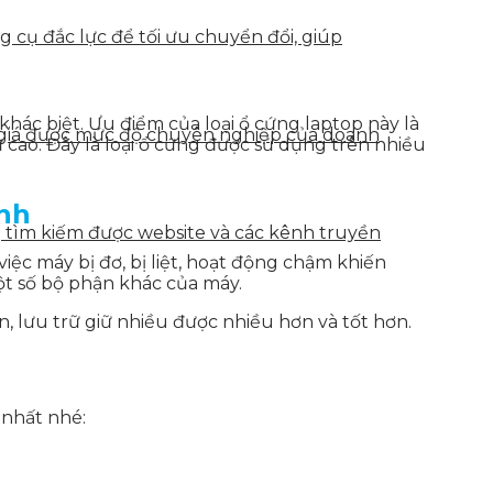
g cụ đắc lực để tối ưu chuyển đổi, giúp
hác biệt. Ưu điểm của loại ổ cứng laptop này là
h giá được mức độ chuyên nghiệp của doanh
ữ cao. Đây là loại ổ cứng được sử dụng trên nhiều
ính
g tìm kiếm được website và các kênh truyền
ệc máy bị đơ, bị liệt, hoạt động chậm khiến
t số bộ phận khác của máy.
 lưu trữ giữ nhiều được nhiều hơn và tốt hơn.
nhất nhé: