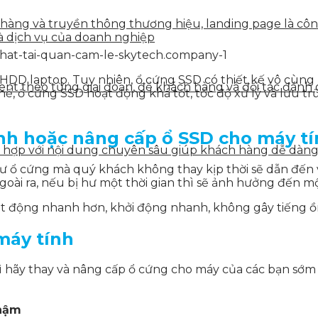
n hàng và truyền thông thương hiệu, landing page là côn
à dịch vụ của doanh nghiệp
HDD laptop. Tuy nhiên, ổ cứng SSD có thiết kế vô cùng k
tent theo từng giai đoạn, để khách hàng và đối tác đán
hế, ổ cứng SSD hoạt động khá tốt, tốc độ xử lý và lưu tr
ính hoặc nâng cấp ổ SSD cho máy t
ết hợp với nội dung chuyên sâu giúp khách hàng dễ dàn
 ổ cứng mà quý khách không thay kịp thời sẽ dẫn đến vi
ài ra, nếu bị hư một thời gian thì sẽ ảnh hưởng đến mộ
 động nhanh hơn, khởi động nhanh, không gây tiếng ồn,
máy tính
hãy thay và nâng cấp ổ cứng cho máy của các bạn sớm 
chậm