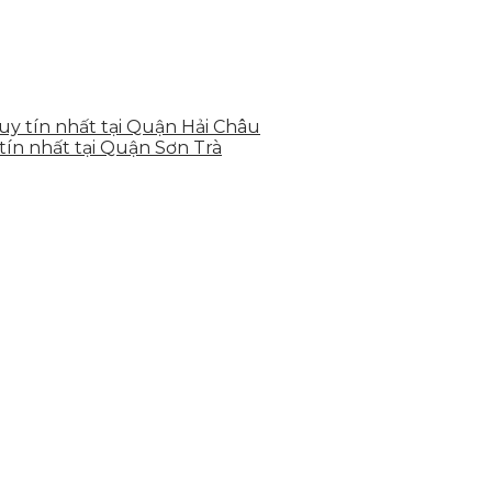
 uy tín nhất tại Quận Hải Châu
tín nhất tại Quận Sơn Trà
hể, toàn diện giúp doanh nghiệp xây dựng một thương h