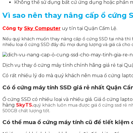
Không thể sử dụng bất cứ ứng dụng hoặc phần m
Vì sao nên thay nâng cấp ổ cứng 
Công ty
Sky Computer
uy tín tại Quận Cẩm Lệ.
Nếu quý khách muốn thay nâng cấp ổ cứng SSD tại nhà thì
nhiều loại ổ cứng SSD đầy đủ mọi dung lượng và giá cả cho 
Dịch vụ thay ổ cứng máy tính chính hãng giá rẻ tại 
Có rất nhiều lý do mà quý khách nên mua ổ cứng lapto
Có ổ cứng máy tính SSD giá rẻ nhất Quận Cẩ
Ổ cứng SSD có nhiều loại và nhiều giá. Giá ổ cứng lap
hàng
SkyTS.
quý khách luôn mua được giá ổ cứng ssd rẻ n
500GB chất lượng tốt.
Có thể mua ổ cứng máy tính cũ để tiết kiệm c