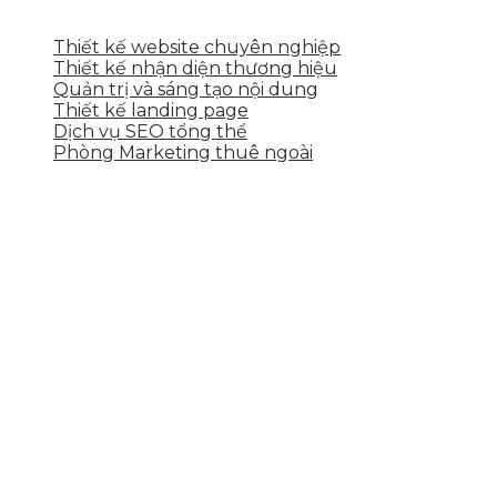
DỊCH VỤ CỦA SKYTECH
Thiết kế website chuyên nghiệp
Thiết kế nhận diện thương hiệu
Quản trị và sáng tạo nội dung
Thiết kế landing page
Dịch vụ SEO tổng thể
Phòng Marketing thuê ngoài
THÔNG TIN LIÊN HỆ
Tầng 2, 113 Yên Thế, Hoà An, Cẩm Lệ, Đà Nẵng
0937.374.844
info@skytech.company