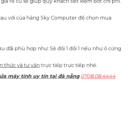
iá rẻ cũ sẽ giúp quý khách tiết kiệm bớt chi phí.
 mau với của hàng Sky Computer để chọn mua
u đãi phù hơp như: Sẽ đổi 1 đổi 1 nếu như ổ cứng
n thức và tư vấn
trực tiếp trực tiếp nhé.
sửa máy tính uy tín tại đà nẵng
0708.08.4444