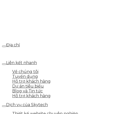
Hotline
0986.413.xxx - 0937.374.844
Email
webdemo@gmail.com
Địa chỉ
Số 25 DV1 – Nguyễn Khắc Hạnh – KĐT Mỗ Lao – Q.Hà Đ
Liên kết nhanh
Về chúng tôi
Tuyển dụng
Hỗ trợ khách hàng
Dự án tiêu biểu
Blog và Tin tức
Hỗ trợ khách hàng
Dịch vụ của Skytech
Thiết kế website chuyên nghiệp