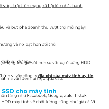
vượt trội trên mạng xã hội lớn nhất hành
u và bứt phá doanh thu vượt trội mỗi ngày!
hương và nổi bật hơn đối thủ!
 dịch vụ, dự án,…
ạt động lưu giữ tốt hơn so với loại ổ cứng HDD
Chính vì vậy,công ty
địa chỉ sửa máy tính uy tín
hất mà vẫn đem lại hiệu quả cao.
g SSD cho máy tính
nền tảng như Facebook, Google, Zalo, Tiktok,
g HDD máy tính về chất lượng cũng như giá cả. Vì