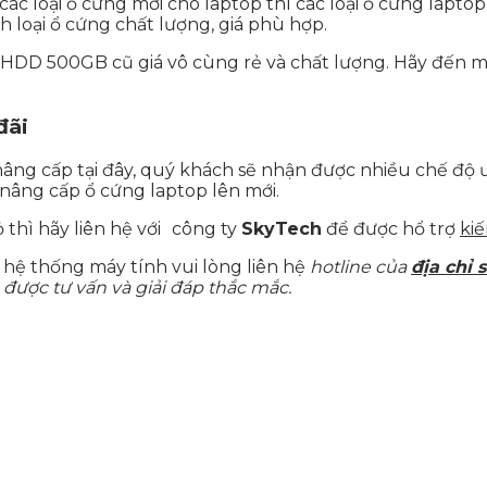
loại ổ cứng mới cho laptop thì các loại ổ cứng laptop g
 loại ổ cứng chất lượng, giá phù hợp.
g HDD 500GB cũ giá vô cùng rẻ và chất lượng. Hãy đến
đãi
âng cấp tại đây, quý khách sẽ nhận được nhiều chế độ ư
nâng cấp ổ cứng laptop lên mới.
hì hãy liên hệ với
công ty
SkyTech
để được hổ trợ
kiế
ệ thống máy tính vui lòng liên hệ
hotline của
địa chỉ 
 được tư vấn và giải đáp thắc mắc.