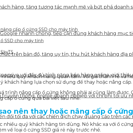
ách hàng, tăng tương tác mạnh mẽ và bứt phá doanh số 
ặc nâng cấp ổ cứng SSD cho máy tính
 Google nhanh chóng, tiếp cận đúng khách hàng mục tiê
 ổ SSD cho máy tính
 SkyTS
hức trên bản đồ, tăng uy tín, thu hút khách hàng địa p
onsive với đầy đủ tính năng bán hàng online, giới thiệu
 nhiều quý khách hàng quan tâm. Với giá thành rẻ và ho
quý khách hàng lựa chọn sử dụng để thay hoặc nâng cấp.
á trình nâng cấp ổ cứng không phải ai cũng làm được. 
truyền thông, profile doanh nghiệp với chi phí tối ưu n
g cấp ổ cứng qua bài viết sau nhé.
i sao nên thay hoặc nâng cấp ổ cứn
 đổi tối đa với các chiến dịch chạy quảng cáo trên các 
ợc nhiều quý khách hàng tin dùng. Nó khác xa với ổ cứn
ệm về loại ổ cứng SSD giá rẻ này trước nhé.