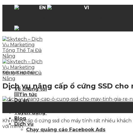
Skip
EN
VI
to
Hỗ trợ giá các gói dịch vụ
lên tới 50%
trong mùa 
content
Kiến thức và tư vấn
Dịch vụ nâng cấp ổ cứng SSD cho
Về chúng tôi
Tin tức
Dự án
08
Hỗ trợ khách hàng
Th9
Hot
Tuyển dụng
Blog
Khi nâng cấp ổ cứng ssd cho máy tính rất nhiều khách
Dịch vụ
với mình.
Chạy quảng cáo Facebook Ads