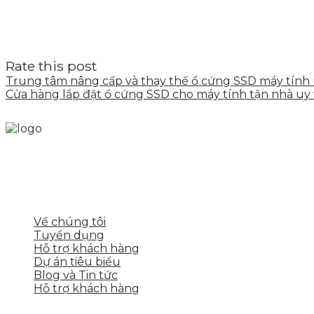
Rate this post
Trung tâm nâng cấp và thay thế ổ cứng SSD máy tính
Cửa hàng lắp đặt ổ cứng SSD cho máy tính tận nhà uy 
Skytech cung cấp giải pháp Digital Marketing tổng t
tảng số cho nhiều lĩnh vực kinh doanh
LIÊN KẾT NHANH
Về chúng tôi
Tuyển dụng
Hỗ trợ khách hàng
Dự án tiêu biểu
Blog và Tin tức
Hỗ trợ khách hàng