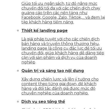
Giúp tối ưu ngân sách, từ đó nâng mức
chuyển đổi tối đa với các chiến dịch chạy
quảng cáo trên các nền tảng như
Facebook, Google, Zalo, Tiktok,… và đem lại
tập khách hàng tiềm năng.
Thiết kế landing page
Là giải pháp tuyệt vời cho các chiến dịch
bán hàng và truyền thông thương hiệu,
landing page là công cụ đắc lực để tối ưu
chuyển đổi, giúp khách hàng dễ dàng tiếp
cận với sản phẩm và dịch vụ của doanh
nghiệp
Quản trị và sáng tạo nội dung
Xây dựng chiến lược và lên ý tưởng cho
content theo từng giai đoạn, để khách
hàng và đối tác đánh giá được mức độ
chuyên nghiệp của doanh nghiệp.
Dịch vụ seo tổng thể