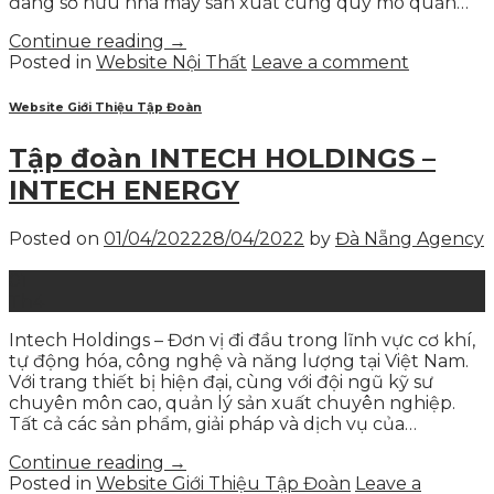
đang sở hữu nhà máy sản xuất cùng quy mô quản…
Continue reading
→
Posted in
Website Nội Thất
Leave a comment
Website Giới Thiệu Tập Đoàn
Tập đoàn INTECH HOLDINGS –
INTECH ENERGY
Posted on
01/04/2022
28/04/2022
by
Đà Nẵng Agency
01
Th4
Intech Holdings – Đơn vị đi đầu trong lĩnh vực cơ khí,
tự động hóa, công nghệ và năng lượng tại Việt Nam.
Với trang thiết bị hiện đại, cùng với đội ngũ kỹ sư
chuyên môn cao, quản lý sản xuất chuyên nghiệp.
Tất cả các sản phẩm, giải pháp và dịch vụ của…
Continue reading
→
Posted in
Website Giới Thiệu Tập Đoàn
Leave a