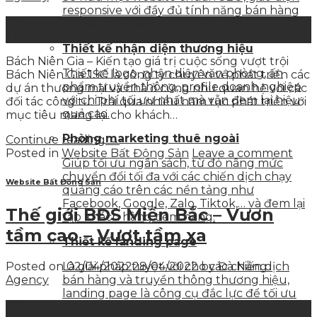
responsive với đầy đủ tính năng bán hàng
02
online, giới thiệu dịch vụ, dự án,…
Th4
Thiết kế nhận diện thương hiệu
Bách Niên Gia – Kiến tạo giá trị cuộc sống vượt trội
Thiết kế logo, nhận diện văn phòng, ấn
Bách Niên Gia JSC là công ty chuyên về phát triển các
phẩm truyền thông, profile doanh nghiệp
dự án thương mại và nhà ở cũng như quan hệ với các
với chi phí tối ưu nhất mà vẫn đem lại hiệu
đối tác công tư. Trải qua nhiều năm tục phát triển với
quả cao.
mục tiêu mang lại cho khách…
Phòng marketing thuê ngoài
Continue reading
→
Posted in
Website Bất Động Sản
Leave a comment
Giúp tối ưu ngân sách, từ đó nâng mức
chuyển đổi tối đa với các chiến dịch chạy
Website Bất Động Sản
quảng cáo trên các nền tảng như
Facebook, Google, Zalo, Tiktok,… và đem lại
Thế giới BĐS Miền Bắc – Vươn
tập khách hàng tiềm năng.
tầm cao – Vượt tầm xa
Thiết kế landing page
Posted on
02/04/2022
28/04/2022
by
Đà Nẵng
Là giải pháp tuyệt vời cho các chiến dịch
Agency
bán hàng và truyền thông thương hiệu,
landing page là công cụ đắc lực để tối ưu
02
chuyển đổi, giúp khách hàng dễ dàng tiếp