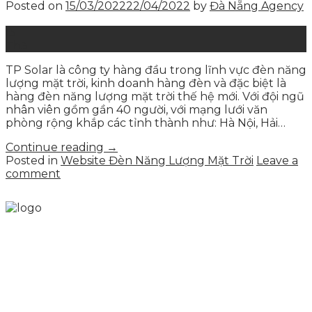
Posted on
15/03/2022
22/04/2022
by
Đà Nẵng Agency
15
Th3
TP Solar là công ty hàng đầu trong lĩnh vực đèn năng
lượng mặt trời, kinh doanh hàng đèn và đặc biệt là
hàng đèn năng lượng mặt trời thế hệ mới. Với đội ngũ
nhân viên gồm gần 40 người, với mạng lưới văn
phòng rộng khắp các tỉnh thành như: Hà Nội, Hải…
Continue reading
→
Posted in
Website Đèn Năng Lượng Mặt Trời
Leave a
comment
Skytech cung cấp giải pháp Digital Marketing tổng
thể, toàn diện giúp doanh nghiệp xây dựng một
thương hiệu mạnh và bán hàng hiệu quả trên các
nền tảng số cho nhiều lĩnh vực kinh doanh
LIÊN KẾT NHANH