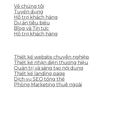
Về chúng tôi
Tuyển dụng
Hỗ trợ khách hàng
Dự án tiêu biểu
Blog và Tin tức
Hỗ trợ khách hàng
DỊCH VỤ CỦA SKYTECH
Thiết kế website chuyên nghiệp
Thiết kế nhận diện thương hiệu
Quản trị và sáng tạo nội dung
Thiết kế landing page
Dịch vụ SEO tổng thể
Phòng Marketing thuê ngoài
THÔNG TIN LIÊN HỆ
Tầng 2, 113 Yên Thế, Hoà An, Cẩm Lệ, Đà Nẵng