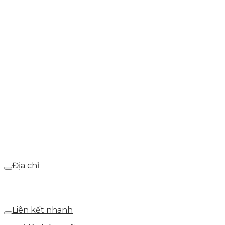
0937.374.844
info@skytech.company
Hotline
0986.413.xxx - 0937.374.844
Email
webdemo@gmail.com
Địa chỉ
Số 25 DV1 – Nguyễn Khắc Hạnh – KĐT Mỗ Lao – Q.Hà
Đông – TP.Hà Nội
Liên kết nhanh