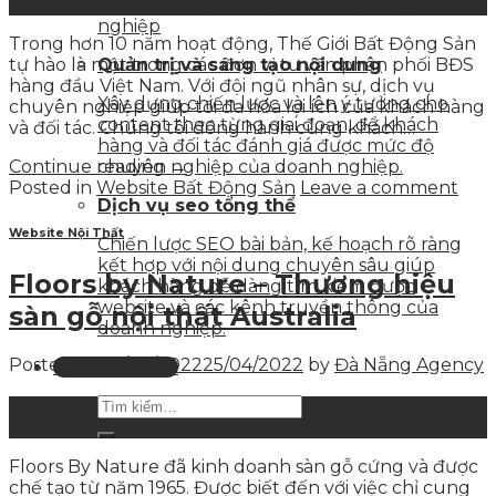
Th4
cận với sản phẩm và dịch vụ của doanh
nghiệp
Trong hơn 10 năm hoạt động, Thế Giới Bất Động Sản
tự hào là một trong các đơn vị tư vấn phân phối BĐS
Quản trị và sáng tạo nội dung
hàng đầu Việt Nam. Với đội ngũ nhân sự, dịch vụ
Xây dựng chiến lược và lên ý tưởng cho
chuyên nghiệp giúp tối đa hóa lợi ích của khách hàng
content theo từng giai đoạn, để khách
và đối tác. Chúng tôi đồng hành cùng khách…
hàng và đối tác đánh giá được mức độ
Continue reading
→
chuyên nghiệp của doanh nghiệp.
Posted in
Website Bất Động Sản
Leave a comment
Dịch vụ seo tổng thể
Website Nội Thất
Chiến lược SEO bài bản, kế hoạch rõ ràng
kết hợp với nội dung chuyên sâu giúp
Floors by Nature – Thương hiệu
khách hàng dễ dàng tìm kiếm được
website và các kênh truyền thông của
sàn gỗ nội thất Australia
doanh nghiệp.
Posted on
01/04/2022
25/04/2022
by
Đà Nẵng Agency
Liên hệ tư vấn
01
Th4
Floors By Nature đã kinh doanh sàn gỗ cứng và được
chế tạo từ năm 1965. Được biết đến với việc chỉ cung