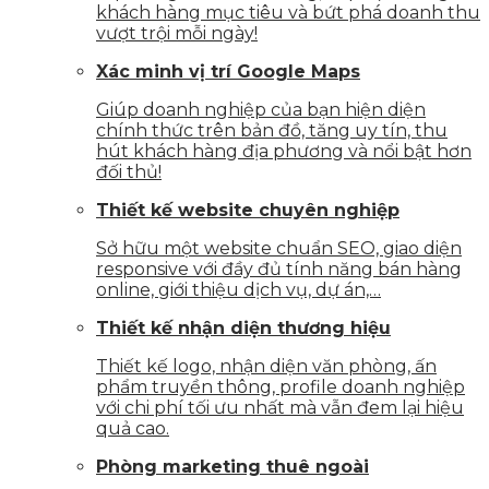
khách hàng mục tiêu và bứt phá doanh thu
vượt trội mỗi ngày!
Xác minh vị trí Google Maps
Giúp doanh nghiệp của bạn hiện diện
chính thức trên bản đồ, tăng uy tín, thu
hút khách hàng địa phương và nổi bật hơn
đối thủ!
Thiết kế website chuyên nghiệp
Sở hữu một website chuẩn SEO, giao diện
responsive với đầy đủ tính năng bán hàng
online, giới thiệu dịch vụ, dự án,…
Thiết kế nhận diện thương hiệu
Thiết kế logo, nhận diện văn phòng, ấn
phẩm truyền thông, profile doanh nghiệp
với chi phí tối ưu nhất mà vẫn đem lại hiệu
quả cao.
Phòng marketing thuê ngoài