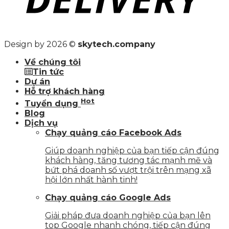
Design by 2026 ©
skytech.company
Về chúng tôi
Tin tức
Dự án
Hỗ trợ khách hàng
Hot
Tuyển dụng
Blog
Dịch vụ
Chạy quảng cáo Facebook Ads
Giúp doanh nghiệp của bạn tiếp cận đúng
khách hàng, tăng tương tác mạnh mẽ và
bứt phá doanh số vượt trội trên mạng xã
hội lớn nhất hành tinh!
Chạy quảng cáo Google Ads
Giải pháp đưa doanh nghiệp của bạn lên
top Google nhanh chóng, tiếp cận đúng