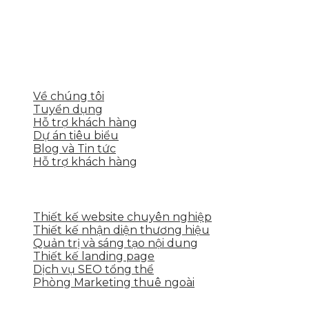
Skytech cung cấp giải pháp Digital Marketing tổng
thể, toàn diện giúp doanh nghiệp xây dựng một
thương hiệu mạnh và bán hàng hiệu quả trên các
nền tảng số cho nhiều lĩnh vực kinh doanh
LIÊN KẾT NHANH
Về chúng tôi
Tuyển dụng
Hỗ trợ khách hàng
Dự án tiêu biểu
Blog và Tin tức
Hỗ trợ khách hàng
DỊCH VỤ CỦA SKYTECH
Thiết kế website chuyên nghiệp
Thiết kế nhận diện thương hiệu
Quản trị và sáng tạo nội dung
Thiết kế landing page
Dịch vụ SEO tổng thể
Phòng Marketing thuê ngoài