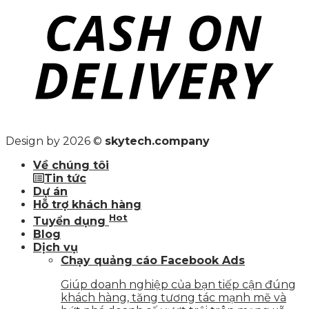
Design by 2026 ©
skytech.company
Về chúng tôi
Tin tức
Dự án
Hỗ trợ khách hàng
Hot
Tuyển dụng
Blog
Dịch vụ
Chạy quảng cáo Facebook Ads
Giúp doanh nghiệp của bạn tiếp cận đúng
khách hàng, tăng tương tác mạnh mẽ và