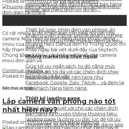
Posted on
17/07/2023
by
Đà Nẵng Agency
responsive với đầy đủ tính năng bán hàng
online, giới thiệu dịch vụ, dự án,…
17
Thiết kế nhận diện thương hiệu
Th7
Thiết kế logo, nhận diện văn phòng, ấn
Có rất nhiều lý do khiến bạn cần phải đổi wifi cho
phẩm truyền thông, profile doanh nghiệp
camera. Nếu thiết bị bạn đang dùng thuộc dòng
với chi phí tối ưu nhất mà vẫn đem lại hiệu
Imou của thương hiệu Dahua đến từ Trung Quốc thì
quả cao.
hãy tham khảo ngay bài viết dưới đây của Skytech.
Chúng tôi giới thiệu cách thay đổi wifi cho camera
Phòng marketing thuê ngoài
imou đơn giản và…
Giúp tối ưu ngân sách, từ đó nâng mức
Continue reading
→
chuyển đổi tối đa với các chiến dịch chạy
Posted in
Kiến thức và tư vấn
quảng cáo trên các nền tảng như
Facebook, Google, Zalo, Tiktok,… và đem lại
tập khách hàng tiềm năng.
Kiến thức và tư vấn
Thiết kế landing page
Lắp camera văn phòng nào tốt
nhất hiện nay?
Là giải pháp tuyệt vời cho các chiến dịch
bán hàng và truyền thông thương hiệu,
landing page là công cụ đắc lực để tối ưu
Posted on
17/07/2023
by
Đà Nẵng Agency
chuyển đổi, giúp khách hàng dễ dàng tiếp