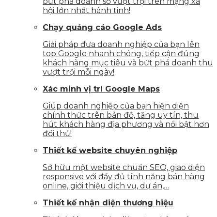
bứt phá doanh số vượt trội trên mạng xã
hội lớn nhất hành tinh!
Chạy quảng cáo Google Ads
Giải pháp đưa doanh nghiệp của bạn lên
top Google nhanh chóng, tiếp cận đúng
khách hàng mục tiêu và bứt phá doanh thu
vượt trội mỗi ngày!
Xác minh vị trí Google Maps
Giúp doanh nghiệp của bạn hiện diện
chính thức trên bản đồ, tăng uy tín, thu
hút khách hàng địa phương và nổi bật hơn
đối thủ!
Thiết kế website chuyên nghiệp
Sở hữu một website chuẩn SEO, giao diện
responsive với đầy đủ tính năng bán hàng
online, giới thiệu dịch vụ, dự án,…
Thiết kế nhận diện thương hiệu