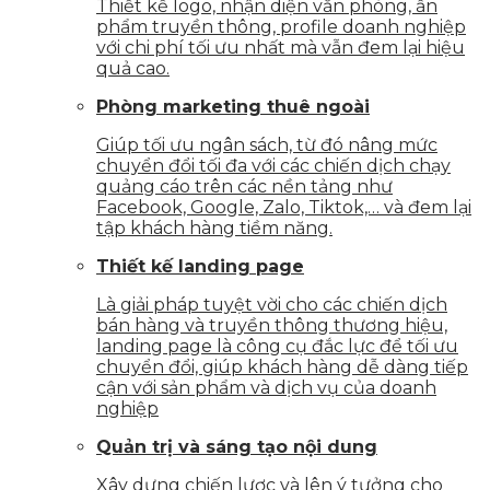
Thiết kế logo, nhận diện văn phòng, ấn
phẩm truyền thông, profile doanh nghiệp
với chi phí tối ưu nhất mà vẫn đem lại hiệu
quả cao.
Phòng marketing thuê ngoài
Giúp tối ưu ngân sách, từ đó nâng mức
chuyển đổi tối đa với các chiến dịch chạy
quảng cáo trên các nền tảng như
Facebook, Google, Zalo, Tiktok,… và đem lại
tập khách hàng tiềm năng.
Thiết kế landing page
Là giải pháp tuyệt vời cho các chiến dịch
bán hàng và truyền thông thương hiệu,
landing page là công cụ đắc lực để tối ưu
chuyển đổi, giúp khách hàng dễ dàng tiếp
cận với sản phẩm và dịch vụ của doanh
nghiệp
Quản trị và sáng tạo nội dung
Xây dựng chiến lược và lên ý tưởng cho