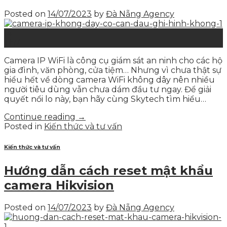
Posted on
14/07/2023
by
Đà Nẵng Agency
14
Th7
Camera IP WiFi là công cụ giám sát an ninh cho các hộ
gia đình, văn phòng, cửa tiệm… Nhưng vì chưa thật sự
hiểu hết về dòng camera WiFi không dây nên nhiều
người tiêu dùng vẫn chưa dám đầu tư ngay. Để giải
quyết nổi lo này, bạn hãy cùng Skytech tìm hiểu…
Continue reading
→
Posted in
Kiến thức và tư vấn
Kiến thức và tư vấn
Hướng dẫn cách reset mật khẩu
camera Hikvision
Posted on
14/07/2023
by
Đà Nẵng Agency