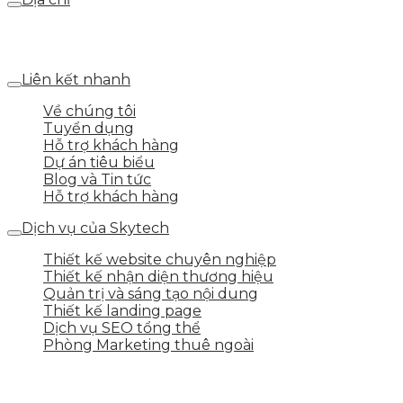
Số 25 DV1 – Nguyễn Khắc Hạnh – KĐT Mỗ Lao – Q.Hà
Đông – TP.Hà Nội
Liên kết nhanh
Về chúng tôi
Tuyển dụng
Hỗ trợ khách hàng
Dự án tiêu biểu
Blog và Tin tức
Hỗ trợ khách hàng
Dịch vụ của Skytech
Thiết kế website chuyên nghiệp
Thiết kế nhận diện thương hiệu
Quản trị và sáng tạo nội dung
Thiết kế landing page
Dịch vụ SEO tổng thể
Phòng Marketing thuê ngoài