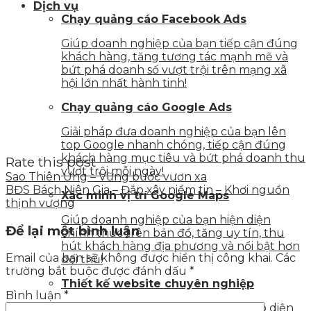
Dịch vụ
Chạy quảng cáo Facebook Ads
Giúp doanh nghiệp của bạn tiếp cận đúng
khách hàng, tăng tương tác mạnh mẽ và
bứt phá doanh số vượt trội trên mạng xã
hội lớn nhất hành tinh!
Chạy quảng cáo Google Ads
Giải pháp đưa doanh nghiệp của bạn lên
top Google nhanh chóng, tiếp cận đúng
khách hàng mục tiêu và bứt phá doanh thu
Rate this post
vượt trội mỗi ngày!
Sao Thiên Ưng – Vững bước vươn xa
BĐS Bách Niên Gia – Đắp xây niềm tin – Khơi nguồn
Xác minh vị trí Google Maps
thịnh vượng
Giúp doanh nghiệp của bạn hiện diện
Để lại một bình luận
chính thức trên bản đồ, tăng uy tín, thu
hút khách hàng địa phương và nổi bật hơn
Email của bạn sẽ không được hiển thị công khai.
Các
đối thủ!
trường bắt buộc được đánh dấu
*
Thiết kế website chuyên nghiệp
Bình luận
*
Sở hữu một website chuẩn SEO, giao diện