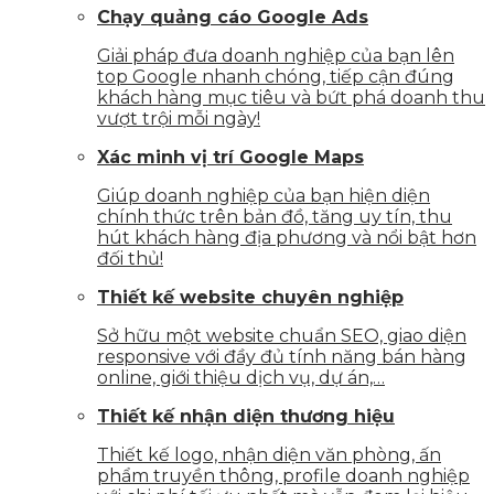
Chạy quảng cáo Google Ads
Giải pháp đưa doanh nghiệp của bạn lên
top Google nhanh chóng, tiếp cận đúng
khách hàng mục tiêu và bứt phá doanh thu
vượt trội mỗi ngày!
Xác minh vị trí Google Maps
Giúp doanh nghiệp của bạn hiện diện
chính thức trên bản đồ, tăng uy tín, thu
hút khách hàng địa phương và nổi bật hơn
đối thủ!
Thiết kế website chuyên nghiệp
Sở hữu một website chuẩn SEO, giao diện
responsive với đầy đủ tính năng bán hàng
online, giới thiệu dịch vụ, dự án,…
Thiết kế nhận diện thương hiệu
Thiết kế logo, nhận diện văn phòng, ấn
phẩm truyền thông, profile doanh nghiệp