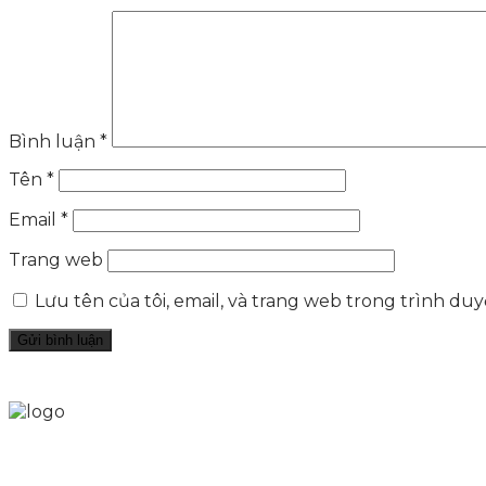
Bình luận
*
Tên
*
Email
*
Trang web
Lưu tên của tôi, email, và trang web trong trình duyệ
Skytech cung cấp giải pháp Digital Marketing tổng t
tảng số cho nhiều lĩnh vực kinh doanh