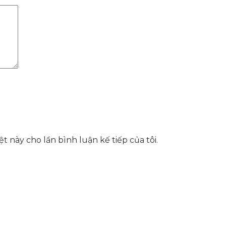
t này cho lần bình luận kế tiếp của tôi.
hể, toàn diện giúp doanh nghiệp xây dựng một thương h