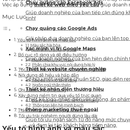
Chạy quảng cáo Facebook Ads
Việc áp dụng
thiết kế web theo yêu cầu
giúp doanh n
Giúp doanh nghiệp của bạn tiếp cận đúng kh
Mục Lục
tinh!
Chạy quảng cáo Google Ads
Giải pháp đưa doanh nghiệp của bạn lên top
Yếu tố hình ảnh và màu sắc
Màu sắc hài hòa
Xác minh vị trí Google Maps
Hình ảnh chất lượng cao
Bố cục rõ ràng và dễ điều hướng
Giúp doanh nghiệp của bạn hiện diện chính t
Thanh menu trực quan
Phân chia khu vực nội dung hợp lý
Thiết kế website chuyên nghiệp
Tốc độ tải trang và khả năng tương thích
Nội dung dễ hiểu và hấp dẫn
Sở hữu một website chuẩn SEO, giao diện resp
Tiêu đề và mô tả rõ ràng
Ngôn ngữ thân thiện
Thiết kế nhận diện thương hiệu
Gọi hành động rõ ràng
Xây dựng niềm tin qua yếu tố trực quan
Thiết kế logo, nhận diện văn phòng, ấn phẩm 
Đánh giá và phản hồi từ khách hàng
Thông tin liên hệ minh bạch
Phòng marketing thuê ngoài
Tránh những yếu tố gây khó chịu
Tối ưu trải nghiệm người dùng lâu dài
Giúp tối ưu ngân sách, từ đó nâng mức chuyển
… và đem lại tập khách hàng tiềm năng.
Yếu tố hình ảnh và màu sắc