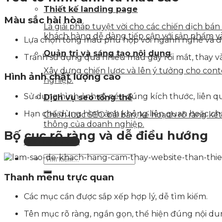
Thiết kế landing page
Màu sắc hài hòa
Là giải pháp tuyệt vời cho các chiến dịch bá
khách hàng dễ dàng tiếp cận với sản phẩm v
Lựa chọn tông màu phù hợp với ngành nghề và đ
Quản trị và sáng tạo nội dung
Tránh sử dụng quá nhiều màu gây rối mắt, thay v
Xây dựng chiến lược và lên ý tưởng cho con
Hình ảnh chất lượng cao
nghiệp.
Sử dụng hình ảnh rõ nét, đúng kích thước, liên q
Dịch vụ seo tổng thể
Hạn chế dùng hình ảnh không liên quan hoặc chấ
Chiến lược SEO bài bản, kế hoạch rõ ràng k
thông của doanh nghiệp.
Bố cục rõ ràng và dễ điều hướng
Liên hệ tư vấn
Thanh menu trực quan
Các mục cần được sắp xếp hợp lý, dễ tìm kiếm.
Tên mục rõ ràng, ngắn gọn, thể hiện đúng nội du