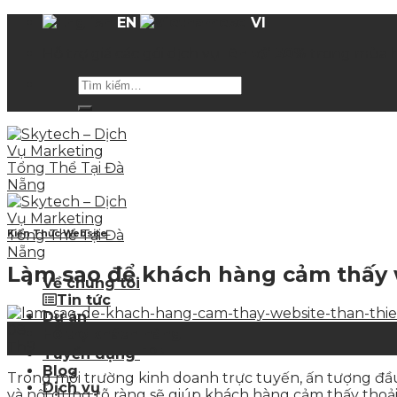
Skip
EN
VI
to
Hỗ trợ giá các gói dịch vụ
lên tới 50%
trong mùa 
content
Kiến Thức Website
Làm sao để khách hàng cảm thấy w
Về chúng tôi
Tin tức
Dự án
08
Hỗ trợ khách hàng
Th9
Hot
Tuyển dụng
Blog
Trong môi trường kinh doanh trực tuyến, ấn tượng đầu t
Dịch vụ
và nội dung rõ ràng sẽ giúp khách hàng cảm thấy thoải