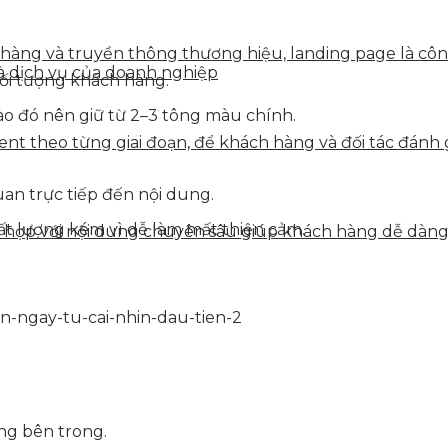
n hàng và truyền thông thương hiệu, landing page là côn
à dịch vụ của doanh nghiệp
ối tượng khách hàng.
ào đó nên giữ từ 2–3 tông màu chính.
tent theo từng giai đoạn, để khách hàng và đối tác đán
uan trực tiếp đến nội dung.
t lượng kém vì dễ làm mất thiện cảm.
ết hợp với nội dung chuyên sâu giúp khách hàng dễ dàn
ng bên trong.