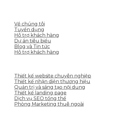
nền tảng số cho nhiều lĩnh vực kinh doanh
LIÊN KẾT NHANH
Về chúng tôi
Tuyển dụng
Hỗ trợ khách hàng
Dự án tiêu biểu
Blog và Tin tức
Hỗ trợ khách hàng
DỊCH VỤ CỦA SKYTECH
Thiết kế website chuyên nghiệp
Thiết kế nhận diện thương hiệu
Quản trị và sáng tạo nội dung
Thiết kế landing page
Dịch vụ SEO tổng thể
Phòng Marketing thuê ngoài
THÔNG TIN LIÊN HỆ