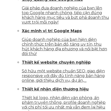
Giải pháp đưa doanh nghiệp của bạn lên
top Google nhanh chóng, tiếp cận đúng
khách hàng mục tiêu và bứt phá doanh thu
vượt trội mỗi ngày!
Xác minh vị trí Google Maps
Giúp doanh nghiệp của bạn hiện diện
chính thức trên bản đồ, tăng uy tín, thu
hút khách hàng địa phương và nổi bật hơn
đối thủ!
Thiết kế website chuyên nghiệp
Sở hữu một website chuẩn SEO, giao diện
responsive với đầy đủ tính năng bán hàng
online, giới thiệu dịch vụ, dự án,…
Thiết kế nhận diện thương hiệu
Thiết kế logo, nhận diện văn phòng, ấn
phẩm truyền thông, profile doanh nghiệp
với chi phí tối ưu nhất mà vẫn đem lại hiệu