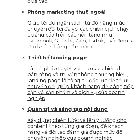
quả cao.
Phòng marketing thuê ngoài
Giúp tối ưu ngân sách, từ đó nâng mức
chuyển đổi tối đa với các chiến dịch chạy
quảng cáo trên các nền tảng như
Facebook, Google, Zalo, Tiktok,… và đem lại
tập khách hàng tiềm năng.
Thiết kế landing page
Là giải pháp tuyệt vời cho các chiến dịch
bán hàng và truyền thông thương hiệu,
landing page là công cụ đắc lực để tối ưu
chuyển đổi, giúp khách hàng dễ dàng tiếp
cận với sản phẩm và dịch vụ của doanh
nghiệp
Quản trị và sáng tạo nội dung
Xây dựng chiến lược và lên ý tưởng cho
content theo từng giai đoạn, để khách
hàng và đối tác đánh giá được mức độ
chuyên nghiệp của doanh nghiệp.