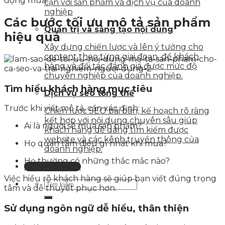
động mua.
cận với sản phẩm và dịch vụ của doanh
nghiệp
Các bước tối ưu mô tả sản phẩm
Quản trị và sáng tạo nội dung
hiệu quả
Xây dựng chiến lược và lên ý tưởng cho
content theo từng giai đoạn, để khách
hàng và đối tác đánh giá được mức độ
chuyên nghiệp của doanh nghiệp.
Tìm hiểu khách hàng mục tiêu
Dịch vụ seo tổng thể
Trước khi viết mô tả, cần xác định:
Chiến lược SEO bài bản, kế hoạch rõ ràng
kết hợp với nội dung chuyên sâu giúp
Ai là người sẽ mua sản phẩm?
khách hàng dễ dàng tìm kiếm được
website và các kênh truyền thông của
Họ quan tâm điều gì nhất khi mua?
doanh nghiệp.
Họ thường có những thắc mắc nào?
Liên hệ tư vấn
Việc hiểu rõ khách hàng sẽ giúp bạn viết đúng trọng
tâm và dễ thuyết phục hơn.
Sử dụng ngôn ngữ dễ hiểu, thân thiện