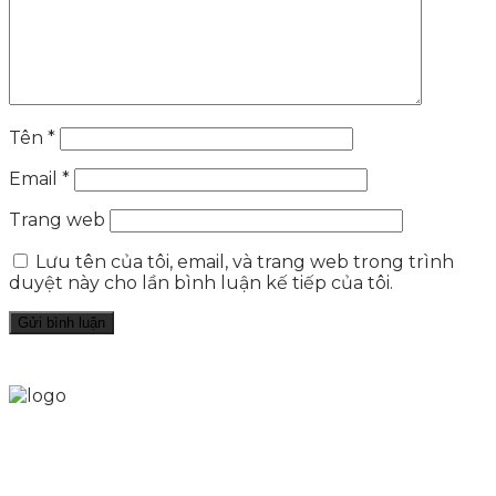
Tên
*
Email
*
Trang web
Lưu tên của tôi, email, và trang web trong trình
duyệt này cho lần bình luận kế tiếp của tôi.
Skytech cung cấp giải pháp Digital Marketing tổng
thể, toàn diện giúp doanh nghiệp xây dựng một
thương hiệu mạnh và bán hàng hiệu quả trên các