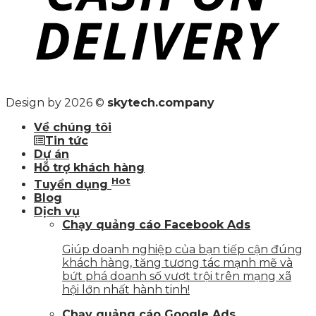
Design by 2026 ©
skytech.company
Về chúng tôi
Tin tức
Dự án
Hỗ trợ khách hàng
Hot
Tuyển dụng
Blog
Dịch vụ
Chạy quảng cáo Facebook Ads
Giúp doanh nghiệp của bạn tiếp cận đúng
khách hàng, tăng tương tác mạnh mẽ và
bứt phá doanh số vượt trội trên mạng xã
hội lớn nhất hành tinh!
Chạy quảng cáo Google Ads