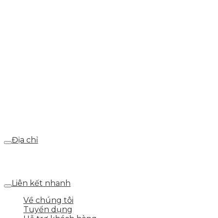
info@skytech.company
Hotline
0986.413.xxx - 0937.374.844
Email
webdemo@gmail.com
Địa chỉ
Số 25 DV1 – Nguyễn Khắc Hạnh – KĐT Mỗ Lao – Q.Hà
Đông – TP.Hà Nội
Liên kết nhanh
Về chúng tôi
Tuyển dụng