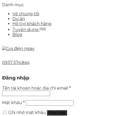
Danh mục
Về chúng tôi
Dự án
Hỗ trợ khách hàng
Hot
Tuyển dụng
Blog
0937.374.844
Đăng nhập
Tên tài khoản hoặc địa chỉ email
*
Mật khẩu
*
Ghi nhớ mật khẩu
Đăng nhập