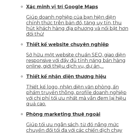
Xác minh vị trí Google Maps
Giúp doanh nghiệp của bạn hiện diện
chính thức trên bản đồ, tăng uy tín, thu
hút khách hàng địa phương và nổi bật hơn
đối thủ!
Thiết kế website chuyên nghiệp
Sở hữu một website chuẩn SEO, giao diện
responsive với đầy đủ tính năng bán hàng
online, giới thiệu dịch vụ, dự án,…
Thiết kế nhận diện thương hiệu
Thiết kế logo, nhận diện văn phòng, ấn
phẩm truyền thông, profile doanh nghiệp
với chi phí tối ưu nhất mà vẫn đem lại hiệu
quả cao.
Phòng marketing thuê ngoài
Giúp tối ưu ngân sách, từ đó nâng mức
chuyển đổi tối đa với các chiến dịch chạy