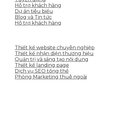
Hỗ trợ khách hàng
Dự án tiêu biểu
Blog và Tin tức
Hỗ trợ khách hàng
DỊCH VỤ CỦA SKYTECH
Thiết kế website chuyên nghiệp
Thiết kế nhận diện thương hiệu
Quản trị và sáng tạo nội dung
Thiết kế landing page
Dịch vụ SEO tổng thể
Phòng Marketing thuê ngoài
THÔNG TIN LIÊN HỆ
Tầng 2, 113 Yên Thế, Hoà An, Cẩm Lệ, Đà Nẵng
0937.374.844