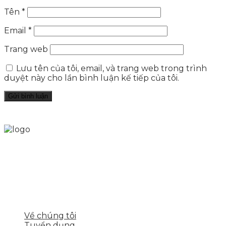
Tên
*
Email
*
Trang web
Lưu tên của tôi, email, và trang web trong trình
duyệt này cho lần bình luận kế tiếp của tôi.
Skytech cung cấp giải pháp Digital Marketing tổng
thể, toàn diện giúp doanh nghiệp xây dựng một
thương hiệu mạnh và bán hàng hiệu quả trên các
nền tảng số cho nhiều lĩnh vực kinh doanh
LIÊN KẾT NHANH
Về chúng tôi
Tuyển dụng