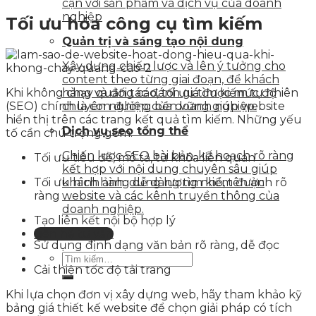
cận với sản phẩm và dịch vụ của doanh
nghiệp
Tối ưu hóa công cụ tìm kiếm
Quản trị và sáng tạo nội dung
Xây dựng chiến lược và lên ý tưởng cho
content theo từng giai đoạn, để khách
Khi không chạy quảng cáo, tối ưu tìm kiếm tự nhiên
hàng và đối tác đánh giá được mức độ
(SEO) chính là con đường bền vững giúp website
chuyên nghiệp của doanh nghiệp.
hiển thị trên các trang kết quả tìm kiếm. Những yếu
Dịch vụ seo tổng thể
tố cần chú trọng gồm:
Chiến lược SEO bài bản, kế hoạch rõ ràng
Tối ưu tiêu đề, mô tả, từ khóa liên quan
kết hợp với nội dung chuyên sâu giúp
Tối ưu hình ảnh: dung lượng nhỏ, tên ảnh rõ
khách hàng dễ dàng tìm kiếm được
ràng
website và các kênh truyền thông của
doanh nghiệp.
Tạo liên kết nội bộ hợp lý
Liên hệ tư vấn
Sử dụng định dạng văn bản rõ ràng, dễ đọc
Cải thiện tốc độ tải trang
Khi lựa chọn đơn vị xây dựng web, hãy tham khảo kỹ
bảng giá thiết kế website để chọn giải pháp có tích