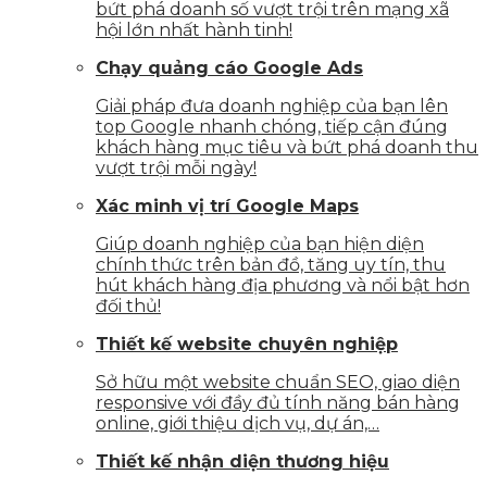
bứt phá doanh số vượt trội trên mạng xã
hội lớn nhất hành tinh!
Chạy quảng cáo Google Ads
Giải pháp đưa doanh nghiệp của bạn lên
top Google nhanh chóng, tiếp cận đúng
khách hàng mục tiêu và bứt phá doanh thu
vượt trội mỗi ngày!
Xác minh vị trí Google Maps
Giúp doanh nghiệp của bạn hiện diện
chính thức trên bản đồ, tăng uy tín, thu
hút khách hàng địa phương và nổi bật hơn
đối thủ!
Thiết kế website chuyên nghiệp
Sở hữu một website chuẩn SEO, giao diện
responsive với đầy đủ tính năng bán hàng
online, giới thiệu dịch vụ, dự án,…
Thiết kế nhận diện thương hiệu