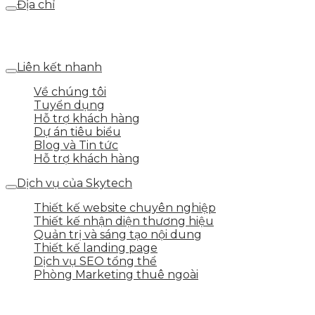
Địa chỉ
Số 25 DV1 – Nguyễn Khắc Hạnh – KĐT Mỗ Lao – Q.Hà
Đông – TP.Hà Nội
Liên kết nhanh
Về chúng tôi
Tuyển dụng
Hỗ trợ khách hàng
Dự án tiêu biểu
Blog và Tin tức
Hỗ trợ khách hàng
Dịch vụ của Skytech
Thiết kế website chuyên nghiệp
Thiết kế nhận diện thương hiệu
Quản trị và sáng tạo nội dung
Thiết kế landing page
Dịch vụ SEO tổng thể
Phòng Marketing thuê ngoài