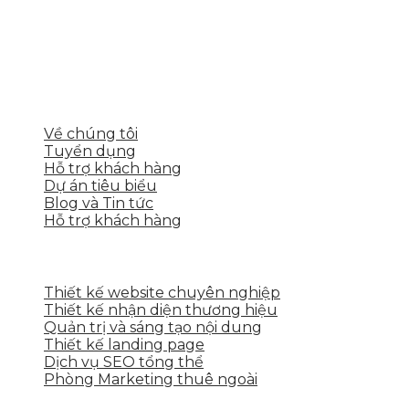
Skytech cung cấp giải pháp Digital Marketing tổng
thể, toàn diện giúp doanh nghiệp xây dựng một
thương hiệu mạnh và bán hàng hiệu quả trên các
nền tảng số cho nhiều lĩnh vực kinh doanh
LIÊN KẾT NHANH
Về chúng tôi
Tuyển dụng
Hỗ trợ khách hàng
Dự án tiêu biểu
Blog và Tin tức
Hỗ trợ khách hàng
DỊCH VỤ CỦA SKYTECH
Thiết kế website chuyên nghiệp
Thiết kế nhận diện thương hiệu
Quản trị và sáng tạo nội dung
Thiết kế landing page
Dịch vụ SEO tổng thể
Phòng Marketing thuê ngoài