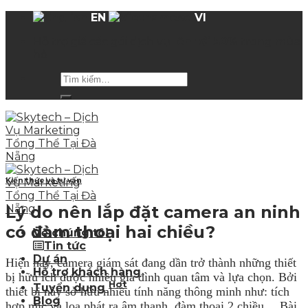
Skip
EN
VI
to
Hỗ trợ giá các gói dịch vụ
lên tới 50%
trong mùa
content
hè
Kiến thức và tư vấn
Lý do nên lắp đặt camera an ninh
có đàm thoại hai chiều?
Về chúng tôi
Tin tức
Dự án
Hiện nay, camera giám sát đang dần trở thành những thiết
Hỗ trợ khách hàng
bị hữu ích được nhiều gia đình quan tâm và lựa chọn. Bởi
Hot
Tuyển dụng
thiết bị này sở hữu nhiều tính năng thông minh như: tích
Blog
hợp mic và loa phát ra âm thanh, đàm thoại 2 chiều… Bài