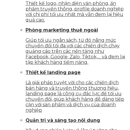
Thiết kế logo, nhận diện văn phòng, ấn
phẩm truyền thông, profile doanh nghiệp
với chi phí tối ưu nhất mà vẫn đem lại hiệu
quả cao.
Phòng marketing thuê ngoài
Giúp tối ưu ngân sách, từ đó nâng mức
chuyển đổi tối đa với các chiến dịch chạy
quảng cáo trên các nền tảng như
Facebook, Google, Zalo, Tiktok,… và đem lại
tập khách hàng tiềm năng.
Thiết kế landing page
Là giải pháp tuyệt vời cho các chiến dịch
bán hàng và truyền thông thương hiệu,
landing page là công cụ đắc lực để tối ưu
chuyển đổi, giúp khách hàng dễ dàng tiếp
cận với sản phẩm và dịch vụ của doanh
nghiệp
Quản trị và sáng tạo nội dung