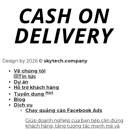
Design by 2026 ©
skytech.company
Về chúng tôi
Tin tức
Dự án
Hỗ trợ khách hàng
Hot
Tuyển dụng
Blog
Dịch vụ
Chạy quảng cáo Facebook Ads
Giúp doanh nghiệp của bạn tiếp cận đúng
khách hàng, tăng tương tác mạnh mẽ và