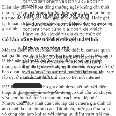
cận với sản phẩm và dịch vụ của doanh
nghiệp
Điều này đối với hoạt động thường ngày không cần thiết
nhưng lại hữu ích trong trường hợp bạn cần ghi lại thông
Quản trị và sáng tạo nội dung
tin trao đổi trong các cuộc gặp mặt quan trọng. Hoặc ghi
lại khoảnh khắc trò chuyện vui vẻ của các thành viên trong
Xây dựng chiến lược và lên ý tưởng cho
gia đình.
content theo từng giai đoạn, để khách
hàng và đối tác đánh giá được mức độ
Có khả năng kết nối điện thoại, máy tính
chuyên nghiệp của doanh nghiệp.
Dịch vụ seo tổng thể
Một ưu điểm nổi bật khác khiến các thiết bị camera quan
sát gia đình có tích hợp âm thanh thu hút khách. Đó chính
Chiến lược SEO bài bản, kế hoạch rõ ràng
là khả năng kết nối linh hoạt với điện thoại, máy tính
kết hợp với nội dung chuyên sâu giúp
thông qua ứng dụng chuyên dụng. Phần mềm này sẽ hỗ trợ
khách hàng dễ dàng tìm kiếm được
bạn quản lý và giám sát được mọi hoạt động trong khu vực
website và các kênh truyền thông của
doanh nghiệp.
lắp đặt ở mọi lúc mọi nơi chỉ cần có kết nối internet.
Liên hệ tư vấn
Đặc biệt khi camera cho gia đình được kết nối với điện
thoại di động,máy tính. Người dùng có thể vừa trò chuyện
vừa xem hình ảnh của nhau một cách trực tiếp nhất.
Nhược điểm duy nhất của việc lắp đặt camera gia đình có
âm thanh là chi phí hơi cao. Tất nhiên, mức giá đưa ra là
vô cùng phù hợp khi so với những ưu điểm vượt trội mà