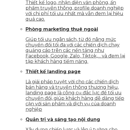
Thiết kế logo, nhận diện văn phòng, ấn
phẩm truyền thông, profile doanh nghiệp
với chi phí tối ưu nhất mà vẫn đem lại hiệu
quả cao.
Phòng marketing thuê ngoài
Giúp tối ưu ngân sách, từ đó nâng mức
chuyển đổi tối đa với các chiến dịch chạy
quảng cáo trên các nền tảng như
Facebook, Google, Zalo, Tiktok,… và đem lại
tập khách hàng tiềm năng.
Thiết kế landing page
Là giải pháp tuyệt vời cho các chiến dịch
bán hàng và truyền thông thương hiệu,
landing page là công cụ đắc lực để tối ưu
chuyển đổi, giúp khách hàng dễ dàng tiếp
cận với sản phẩm và dịch vụ của doanh
nghiệp
Quản trị và sáng tạo nội dung
Xây dựng chiến lược và lên ý tưởng cho