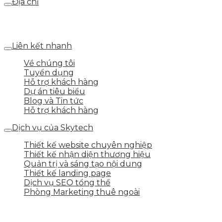
Địa chỉ
Số 25 DV1 – Nguyễn Khắc Hạnh – KĐT Mỗ Lao – Q.Hà
Đông – TP.Hà Nội
Liên kết nhanh
Về chúng tôi
Tuyển dụng
Hỗ trợ khách hàng
Dự án tiêu biểu
Blog và Tin tức
Hỗ trợ khách hàng
Dịch vụ của Skytech
Thiết kế website chuyên nghiệp
Thiết kế nhận diện thương hiệu
Quản trị và sáng tạo nội dung
Thiết kế landing page
Dịch vụ SEO tổng thể
Phòng Marketing thuê ngoài