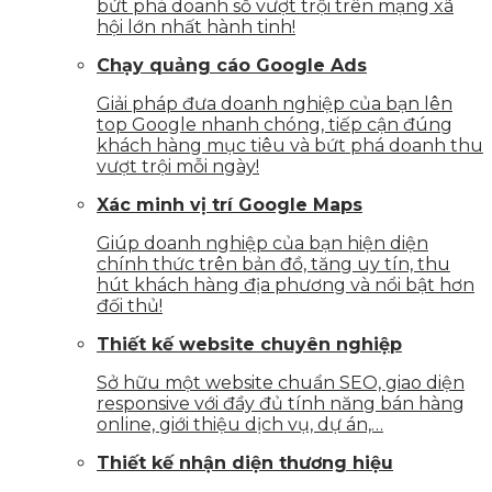
bứt phá doanh số vượt trội trên mạng xã
hội lớn nhất hành tinh!
Chạy quảng cáo Google Ads
Giải pháp đưa doanh nghiệp của bạn lên
top Google nhanh chóng, tiếp cận đúng
khách hàng mục tiêu và bứt phá doanh thu
vượt trội mỗi ngày!
Xác minh vị trí Google Maps
Giúp doanh nghiệp của bạn hiện diện
chính thức trên bản đồ, tăng uy tín, thu
hút khách hàng địa phương và nổi bật hơn
đối thủ!
Thiết kế website chuyên nghiệp
Sở hữu một website chuẩn SEO, giao diện
responsive với đầy đủ tính năng bán hàng
online, giới thiệu dịch vụ, dự án,…
Thiết kế nhận diện thương hiệu