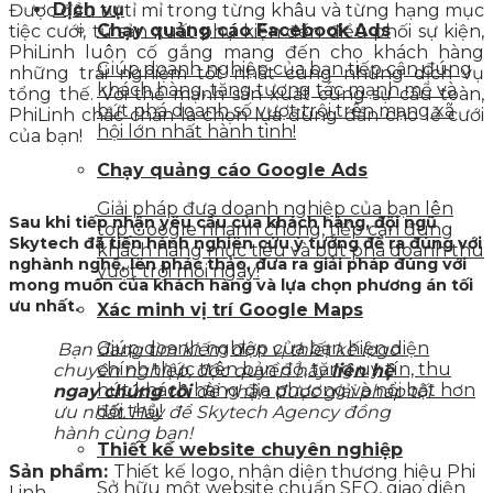
Dịch vụ
Được đầu tư tỉ mỉ trong từng khâu và từng hạng mục
Chạy quảng cáo Facebook Ads
tiệc cưới, từ sản xuất phụ kiện đến điều phối sự kiện,
PhiLinh luôn cố gắng mang đến cho khách hàng
Giúp doanh nghiệp của bạn tiếp cận đúng
những trải nghiệm tốt nhất cùng những dịch vụ
khách hàng, tăng tương tác mạnh mẽ và
tổng thế. Với thể mạnh sản xuất cùng sự cầu toàn,
bứt phá doanh số vượt trội trên mạng xã
PhiLinh chắc chắn là chọn lựa đúng đắn cho lễ cưới
hội lớn nhất hành tinh!
của bạn!
Chạy quảng cáo Google Ads
Giải pháp đưa doanh nghiệp của bạn lên
Sau khi tiếp nhận yêu cầu của khách hàng, đội ngũ
top Google nhanh chóng, tiếp cận đúng
Skytech đã tiến hành nghiên cứu ý tưởng đề ra đúng với
khách hàng mục tiêu và bứt phá doanh thu
nghành nghề, lên phác thảo, đưa ra giải pháp đúng với
vượt trội mỗi ngày!
mong muốn của khách hàng và lựa chọn phương án tối
ưu nhất.
Xác minh vị trí Google Maps
Giúp doanh nghiệp của bạn hiện diện
Bạn đang tìm kiếm đơn vị thiết kế logo
chính thức trên bản đồ, tăng uy tín, thu
chuyên nghiệp, độc quyền hãy
liên hệ
hút khách hàng địa phương và nổi bật hơn
ngay
chúng tôi
để nhận được giải pháp tối
đối thủ!
ưu nhất. Hãy để
Skytech Agency
đồng
hành cùng bạn!
Thiết kế website chuyên nghiệp
Sản phẩm:
Thiết kế logo, nhận diện thương hiệu Phi
Sở hữu một website chuẩn SEO, giao diện
Linh