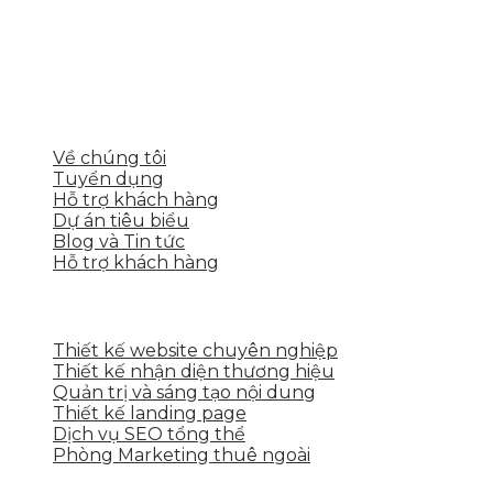
Skytech cung cấp giải pháp Digital Marketing tổng
thể, toàn diện giúp doanh nghiệp xây dựng một
thương hiệu mạnh và bán hàng hiệu quả trên các
nền tảng số cho nhiều lĩnh vực kinh doanh
LIÊN KẾT NHANH
Về chúng tôi
Tuyển dụng
Hỗ trợ khách hàng
Dự án tiêu biểu
Blog và Tin tức
Hỗ trợ khách hàng
DỊCH VỤ CỦA SKYTECH
Thiết kế website chuyên nghiệp
Thiết kế nhận diện thương hiệu
Quản trị và sáng tạo nội dung
Thiết kế landing page
Dịch vụ SEO tổng thể
Phòng Marketing thuê ngoài