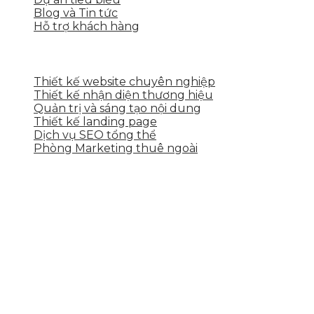
Blog và Tin tức
Hỗ trợ khách hàng
DỊCH VỤ CỦA SKYTECH
Thiết kế website chuyên nghiệp
Thiết kế nhận diện thương hiệu
Quản trị và sáng tạo nội dung
Thiết kế landing page
Dịch vụ SEO tổng thể
Phòng Marketing thuê ngoài
THÔNG TIN LIÊN HỆ
Tầng 2, 113 Yên Thế, Hoà An, Cẩm Lệ, Đà Nẵng
0937.374.844