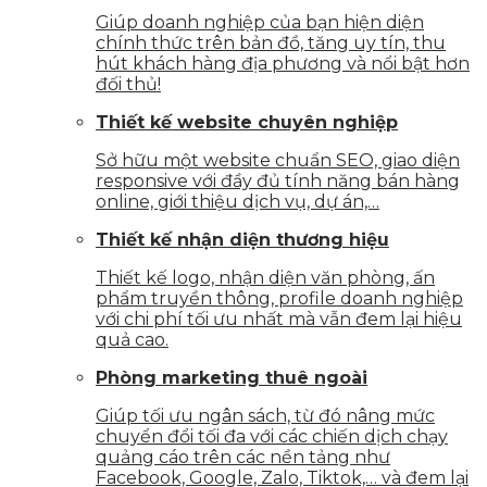
Giúp doanh nghiệp của bạn hiện diện
chính thức trên bản đồ, tăng uy tín, thu
hút khách hàng địa phương và nổi bật hơn
đối thủ!
Thiết kế website chuyên nghiệp
Sở hữu một website chuẩn SEO, giao diện
responsive với đầy đủ tính năng bán hàng
online, giới thiệu dịch vụ, dự án,…
Thiết kế nhận diện thương hiệu
Thiết kế logo, nhận diện văn phòng, ấn
phẩm truyền thông, profile doanh nghiệp
với chi phí tối ưu nhất mà vẫn đem lại hiệu
quả cao.
Phòng marketing thuê ngoài
Giúp tối ưu ngân sách, từ đó nâng mức
chuyển đổi tối đa với các chiến dịch chạy
quảng cáo trên các nền tảng như
Facebook, Google, Zalo, Tiktok,… và đem lại