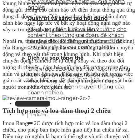
cận với sản phẩm và dịch vụ của doanh
khung hình. Khi camera phát hiện chuyển động, nó sẽ tự
nghiệp
động gửi thông báo cảnh báo tới điện thoại thông qua ứng
dụng di động Imou. Điều này cho phép bạn nhận được
Quản trị và sáng tạo nội dung
cảnh báo ngay lập tức về bất kỳ hoạt động nghi ngờ nào
xảy ra trong khu vực giám sát của camera.
Xây dựng chiến lược và lên ý tưởng cho
content theo từng giai đoạn, để khách
Ngoài ra, tính năng theo dõi thông minh (Smart Tracking)
hàng và đối tác đánh giá được mức độ
chuyên nghiệp của doanh nghiệp.
của Ranger 2C cho phép camera tự động theo dõi chuyển
động và theo vật thể trong khung hình. Khi phát hiện
Dịch vụ seo tổng thể
chuyển động, camera sẽ tự động xoay và theo dõi đối
tượng di chuyển, đảm bảo giữ cho đối tượng trong tầm
Chiến lược SEO bài bản, kế hoạch rõ ràng
nhìn và giám sát liên tục. Điều này rất hữu ích trong việc
kết hợp với nội dung chuyên sâu giúp
giám sát và theo dõi các vật thể di động như con vật hoặc
khách hàng dễ dàng tìm kiếm được
người trong khu vực giám sát.
website và các kênh truyền thông của
doanh nghiệp.
Liên hệ tư vấn
Tích hợp mic và loa đàm thoại 2 chiều
Imou Ranger 2C được tích hợp mic và loa đàm thoại 2
chiều, cho phép bạn thực hiện giao tiếp hai chiều từ xa.
Điều này có nghĩa là bạn có thể nghe và nói chuyện với