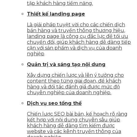
tập khách hàng tiềm năng.
Thiết kế landing page
Là giải pháp tuyệt vời cho các chiến dịch
bán hàng và truyền thông thương hiệu,
landing page là công cụ đắc lực để tối ưu
chuyển đổi, giúp khách hàng dễ dàng tiếp
cận với sản phẩm và dịch vụ của doanh
nghiệp
Quản trị và sáng tạo nội dung
Xây dựng chiến lược và lên ý tưởng cho
content theo từng giai đoạn, để khách
hàng và đối tác đánh giá được mức độ
chuyên nghiệp của doanh nghiệp.
Dịch vụ seo tổng thể
Chiến lược SEO bài bản, kế hoạch rõ ràng
kết hợp với nội dung chuyên sâu giúp
khách hàng dễ dàng tìm kiếm được
website và các kênh truyền thông của