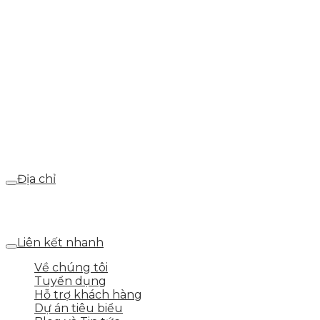
info@skytech.company
Hotline
0986.413.xxx - 0937.374.844
Email
webdemo@gmail.com
Địa chỉ
Số 25 DV1 – Nguyễn Khắc Hạnh – KĐT Mỗ Lao – Q.Hà
Đông – TP.Hà Nội
Liên kết nhanh
Về chúng tôi
Tuyển dụng
Hỗ trợ khách hàng
Dự án tiêu biểu