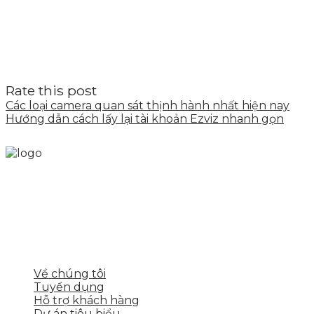
Rate this post
Các loại camera quan sát thịnh hành nhất hiện nay
Hướng dẫn cách lấy lại tài khoản Ezviz nhanh gọn
Skytech cung cấp giải pháp Digital Marketing tổng
thể, toàn diện giúp doanh nghiệp xây dựng một
thương hiệu mạnh và bán hàng hiệu quả trên các
nền tảng số cho nhiều lĩnh vực kinh doanh
LIÊN KẾT NHANH
Về chúng tôi
Tuyển dụng
Hỗ trợ khách hàng
Dự án tiêu biểu