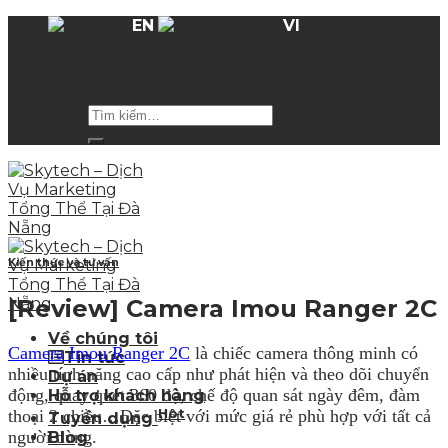
Skip
EN
VI
to
Hỗ trợ giá các gói dịch vụ
lên tới 50%
trong mùa
content
hè
Kiến thức và tư vấn
[Review] Camera Imou Ranger 2C
Về chúng tôi
Camera Imou Ranger 2C
là chiếc camera thông minh có
Tin tức
nhiều tính năng cao cấp như phát hiện và theo dõi chuyển
Dự án
động, quay quét 360 độ, chế độ quan sát ngày đêm, đàm
Hỗ trợ khách hàng
Hot
thoại 2 chiều…Đặc biệt với mức giá rẻ phù hợp với tất cả
Tuyển dụng
người dùng.
Blog