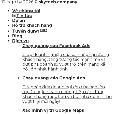
Design by 2026 ©
skytech.company
Về chúng tôi
Tin tức
Dự án
Hỗ trợ khách hàng
Hot
Tuyển dụng
Blog
Dịch vụ
Chạy quảng cáo Facebook Ads
Giúp doanh nghiệp của bạn tiếp cận đúng
khách hàng, tăng tương tác mạnh mẽ và
bứt phá doanh số vượt trội trên mạng xã
hội lớn nhất hành tinh!
Chạy quảng cáo Google Ads
Giải pháp đưa doanh nghiệp của bạn lên
top Google nhanh chóng, tiếp cận đúng
khách hàng mục tiêu và bứt phá doanh thu
vượt trội mỗi ngày!
Xác minh vị trí Google Maps