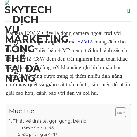
Skip
to
content
Camera EZVIZ C8W là dòng camera ngoài trời với
nhiều tính năng thông minh mà
EZVIZ
mang đến cho
khách hàng. Phiên bản 4.MP mang tới hình ảnh sắc chi
tiết. EZVIZ C8W đem đến trải nghiệm hoàn toàn khác
biệt cho người dùng với khả năng ghi hình màu ban
đêm. C8W cũng được trang bị thêm nhiều tính năng
như quay quét và giám sát toàn cảnh, cảm biến độ phân
giải cao hơn, cảnh báo với đèn và còi hú.
Mục Lục
Thiết kế tinh tế, gọn gàng, bền bỉ
Tầm nhìn 360 độ
Độ phân giải 4MP