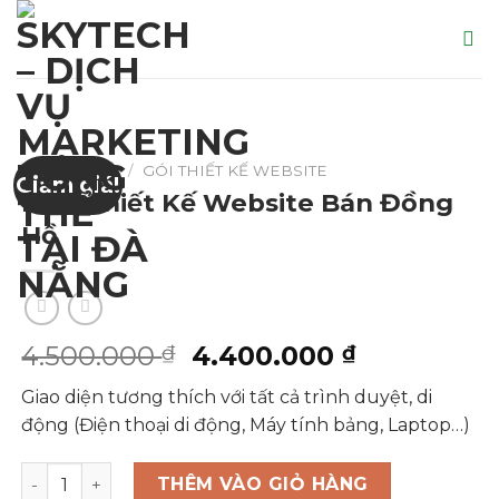
Skip
to
content
TRANG CHỦ
/
GÓI THIẾT KẾ WEBSITE
Giảm giá!
Mẫu Thiết Kế Website Bán Đồng
Hồ
Giá
Giá
4.500.000
4.400.000
₫
₫
gốc
hiện
Giao diện tương thích với tất cả trình duyệt, di
là:
tại
động (Điện thoại di động, Máy tính bảng, Laptop…)
4.500.000 ₫.
là:
4.400.000
Mẫu Thiết Kế Website Bán Đồng Hồ số lượng
THÊM VÀO GIỎ HÀNG