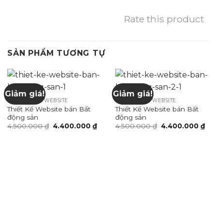
Rate this product
SẢN PHẨM TƯƠNG TỰ
Giảm giá!
Giảm giá!
GÓI THIẾT KẾ WEBSITE
GÓI THIẾT KẾ WEBSITE
Thiết Kế Website bán Bất
Thiết Kế Website bán Bất
động sản
động sản
Giá
Giá
Giá
Giá
4.500.000
₫
4.400.000
₫
4.500.000
₫
4.400.000
₫
gốc
hiện
gốc
hiệ
là:
tại
là:
tại
4.500.000 ₫.
là:
4.500.000 ₫.
là:
4.400.000 ₫.
4.4