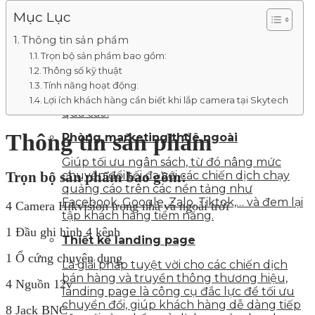
responsive với đầy đủ tính năng bán hàng
Mục Lục
online, giới thiệu dịch vụ, dự án,…
Thông tin sản phẩm
Thiết kế nhận diện thương hiệu
Trọn bộ sản phẩm bao gồm:
Thông số kỹ thuật
Thiết kế logo, nhận diện văn phòng, ấn
Tính năng hoạt động:
phẩm truyền thông, profile doanh nghiệp
với chi phí tối ưu nhất mà vẫn đem lại hiệu
Lợi ích khách hàng cần biết khi lắp camera tại Skytech
quả cao.
Thông tin sản phẩm
Phòng marketing thuê ngoài
Giúp tối ưu ngân sách, từ đó nâng mức
chuyển đổi tối đa với các chiến dịch chạy
Trọn bộ sản phẩm bao gồm:
quảng cáo trên các nền tảng như
Facebook, Google, Zalo, Tiktok,… và đem lại
4 Camera Hikvision trong nhà và ngoài trời
tập khách hàng tiềm năng.
1 Đầu ghi hình 4 kênh
Thiết kế landing page
1 Ổ cứng chuyên dụng
Là giải pháp tuyệt vời cho các chiến dịch
bán hàng và truyền thông thương hiệu,
4 Nguồn 12v
landing page là công cụ đắc lực để tối ưu
chuyển đổi, giúp khách hàng dễ dàng tiếp
8 Jack BNC