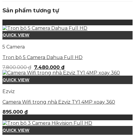
Sản phẩm tương tự
Giảm giá!
QUICK VIEW
5 Camera
Trọn bộ 5 Camera Dahua Full HD
Giá
Giá
7.800.000
₫
7.480.000
₫
gốc
hiện
là:
tại
QUICK VIEW
7.800.000 ₫.
là:
7.480.000 ₫.
Ezviz
Camera Wifi trong nhà Ezviz TY1 4MP xoay 360
895.000
₫
Giảm giá!
QUICK VIEW