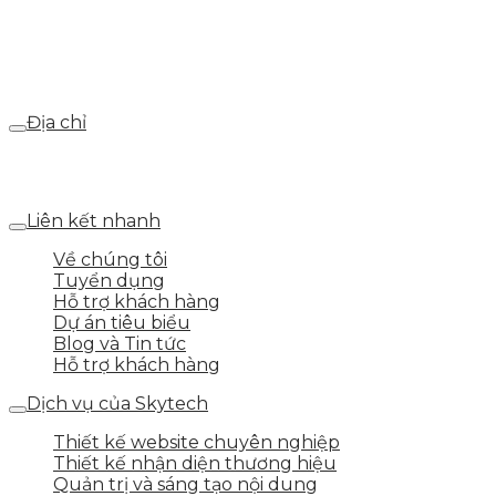
Email
webdemo@gmail.com
Địa chỉ
Số 25 DV1 – Nguyễn Khắc Hạnh – KĐT Mỗ Lao – Q.Hà
Đông – TP.Hà Nội
Liên kết nhanh
Về chúng tôi
Tuyển dụng
Hỗ trợ khách hàng
Dự án tiêu biểu
Blog và Tin tức
Hỗ trợ khách hàng
Dịch vụ của Skytech
Thiết kế website chuyên nghiệp
Thiết kế nhận diện thương hiệu
Quản trị và sáng tạo nội dung