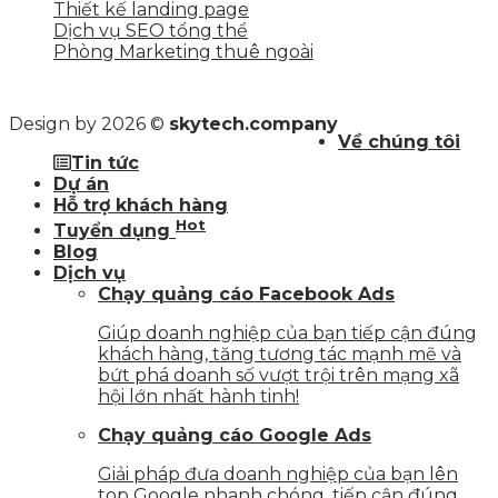
Thiết kế landing page
Dịch vụ SEO tổng thể
Phòng Marketing thuê ngoài
Design by 2026 ©
skytech.company
Về chúng tôi
Tin tức
Dự án
Hỗ trợ khách hàng
Hot
Tuyển dụng
Blog
Dịch vụ
Chạy quảng cáo Facebook Ads
Giúp doanh nghiệp của bạn tiếp cận đúng
khách hàng, tăng tương tác mạnh mẽ và
bứt phá doanh số vượt trội trên mạng xã
hội lớn nhất hành tinh!
Chạy quảng cáo Google Ads
Giải pháp đưa doanh nghiệp của bạn lên
top Google nhanh chóng, tiếp cận đúng