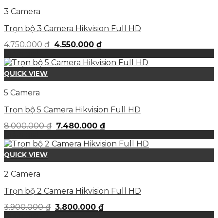
3 Camera
Trọn bộ 3 Camera Hikvision Full HD
Giá
Giá
4.750.000
₫
4.550.000
₫
gốc
hiện
Giảm giá!
là:
tại
4.750.000 ₫.
là:
QUICK VIEW
4.550.000 ₫.
5 Camera
Trọn bộ 5 Camera Hikvision Full HD
Giá
Giá
8.000.000
₫
7.480.000
₫
gốc
hiện
Giảm giá!
là:
tại
8.000.000 ₫.
là:
QUICK VIEW
7.480.000 ₫.
2 Camera
Trọn bộ 2 Camera Hikvision Full HD
Giá
Giá
3.900.000
₫
3.800.000
₫
gốc
hiện
Giảm giá!