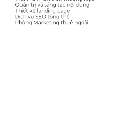
Quản trị và sáng tạo nội dung
Thiết kế landing page
Dịch vụ SEO tổng thể
Phòng Marketing thuê ngoài
THÔNG TIN LIÊN HỆ
Tầng 2, 113 Yên Thế, Hoà An, Cẩm Lệ, Đà Nẵng
0937.374.844
info@skytech.company
Hotline
0986.413.xxx - 0937.374.844