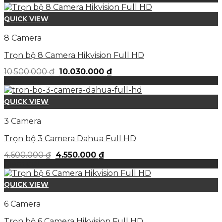
là:
tại
3.900.000 ₫.
là:
QUICK VIEW
3.800.000 ₫.
8 Camera
Trọn bộ 8 Camera Hikvision Full HD
Giá
Giá
10.500.000
₫
10.030.000
₫
gốc
hiện
Giảm giá!
là:
tại
10.500.000 ₫.
là:
QUICK VIEW
10.030.000 ₫.
3 Camera
Trọn bộ 3 Camera Dahua Full HD
Giá
Giá
4.600.000
₫
4.550.000
₫
gốc
hiện
Giảm giá!
là:
tại
4.600.000 ₫.
là:
QUICK VIEW
4.550.000 ₫.
6 Camera
Trọn bộ 6 Camera Hikvision Full HD