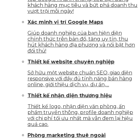
khách hàng mục tiêu và bứt phá doanh thu
vượt trội mỗi ngày!
Xác minh vị trí Google Maps
Giúp doanh nghiệp của bạn hiện diện
chính thức trên bản đồ, tăng uy tín, thu
hút khách hàng địa phương và nổi bật hơn
đối thủ!
Thiết kế website chuyên nghiệp
Sở hữu một website chuẩn SEO, giao diện
responsive với đầy đủ tính năng bán hàng
online, giới thiệu dịch vụ, dự án,…
Thiết kế nhận diện thương hiệu
Thiết kế logo, nhận diện văn phòng, ấn
phẩm truyền thông, profile doanh nghiệp
với chi phí tối ưu nhất mà vẫn đem lại hiệu
quả cao.
Phòng marketing thuê ngoài