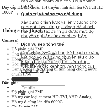
cận với sản phẩm và dịch vụ của doanh
nghiệp
Dây cáp HDMI chuẩn 1.4 truyền hình ảnh lên tới Full HD
1080P
Quản trị và sáng tạo nội dung
Xây dựng chiến lược và lên ý tưởng cho
content theo từng giai đoạn, để khách
Thông số kỹ thuật
hàng và đối tác đánh giá được mức độ
chuyên nghiệp của doanh nghiệp.
Camera
:
Dịch vụ seo tổng thể
Độ phân giải 2MP
Chiến lược SEO bài bản, kế hoạch rõ ràng
Ống kính cố định 3.6mm
kết hợp với nội dung chuyên sâu giúp
Hồng ngoại ban đêm nhìn xa 20m
khách hàng dễ dàng tìm kiếm được
Góc quan sát 70 độ
website và các kênh truyền thông của
Camera ngoài trời trang bị tính năng chống nước
doanh nghiệp.
chuẩn IP66
Liên hệ tư vấn
Đầu ghi:
Độ phân giải 2MP
Hỗ trợ các loại camera HD-TVI,AHD,Analog
Hỗ trợ ổ cứng lên đến 6000G
Chuẩn nén 265