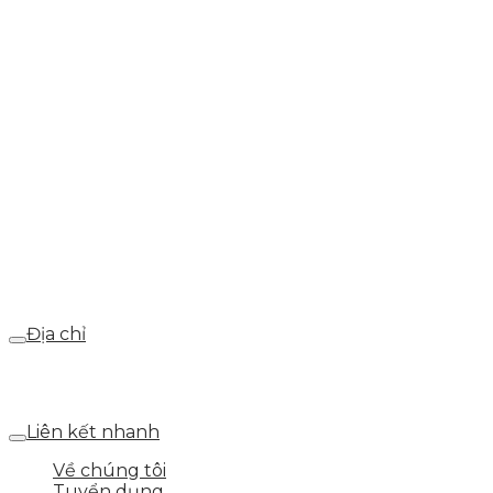
0937.374.844
info@skytech.company
Hotline
0986.413.xxx - 0937.374.844
Email
webdemo@gmail.com
Địa chỉ
Số 25 DV1 – Nguyễn Khắc Hạnh – KĐT Mỗ Lao – Q.Hà
Đông – TP.Hà Nội
Liên kết nhanh
Về chúng tôi
Tuyển dụng