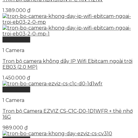
1.389.000
₫
Quick View
1 Camera
Trọn bộ camera không dây IP Wifi Ebitcam ngoài trời
EB03 (2.0 MP)
1.450.000
₫
Quick View
1 Camera
Trọn bộ Camera EZVIZ CS-C1C-D0-1D1WFR + thẻ nhớ
16G
989.000
₫