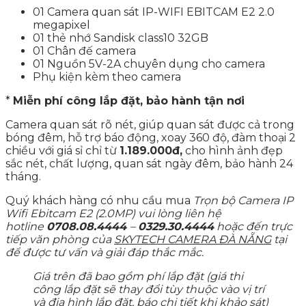
01 Camera quan sát IP-WIFI EBITCAM E2 2.0
megapixel
01 thẻ nhớ Sandisk class10 32GB
01 Chân đế camera
01 Nguồn 5V-2A chuyên dụng cho camera
Phụ kiện kèm theo camera
*
Miễn phí công lắp đặt, bảo hành tận nơi
Camera quan sát rõ nét, giúp quan sát được cả trong
bóng đêm, hỗ trợ báo động, xoay 360 độ, đàm thoại 2
chiều với giá sỉ chỉ từ
1.189.000đ,
cho hình ảnh đẹp
sắc nét, chất lượng, quan sát ngày đêm, bảo hành 24
tháng.
Quý khách hàng có nhu cầu mua
Trọn bộ Camera IP
Wifi Ebitcam E2 (2.0MP) vui lòng liên hệ
hotline
0708.08.4444
–
0329.30.4444
hoặc đến trực
tiếp văn phòng của
SKYTECH CAMERA ĐÀ NẴNG
tại
để được tư vấn và giải đáp thắc mắc.
Giá trên đã bao gồm phí lắp đặt (giá thi
công lắp đặt sẽ thay đổi tùy thuộc vào vị trí
và địa hình lắp đặt, báo chi tiết khi khảo sát)