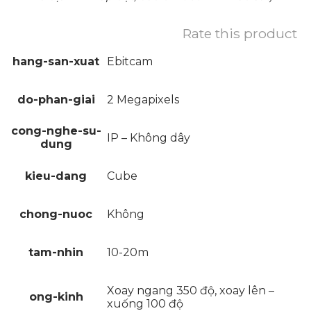
Rate this product
hang-san-xuat
Ebitcam
do-phan-giai
2 Megapixels
cong-nghe-su-
IP – Không dây
dung
kieu-dang
Cube
chong-nuoc
Không
tam-nhin
10-20m
Xoay ngang 350 độ, xoay lên –
ong-kinh
xuống 100 độ