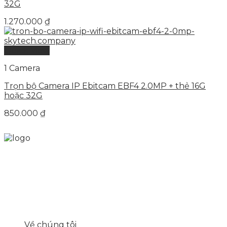
32G
1.270.000
₫
Quick View
1 Camera
Trọn bộ Camera IP Ebitcam EBF4 2.0MP + thẻ 16G
hoặc 32G
850.000
₫
Skytech cung cấp giải pháp Digital Marketing tổng
thể, toàn diện giúp doanh nghiệp xây dựng một
thương hiệu mạnh và bán hàng hiệu quả trên các
nền tảng số cho nhiều lĩnh vực kinh doanh
LIÊN KẾT NHANH
Về chúng tôi