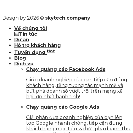
Design by 2026 ©
skytech.company
Về chúng tôi
Tin tức
Dự án
Hỗ trợ khách hàng
Hot
Tuyển dụng
Blog
Dịch vụ
Chạy quảng cáo Facebook Ads
Giúp doanh nghiệp của bạn tiếp cận đúng
khách hàng, tăng tương tác mạnh mẽ và
bứt phá doanh số vượt trội trên mạng xã
hội lớn nhất hành tinh!
Chạy quảng cáo Google Ads
Giải pháp đưa doanh nghiệp của bạn lên
top Google nhanh chóng, tiếp cận đúng
khách hàng mục tiêu và bứt phá doanh thu