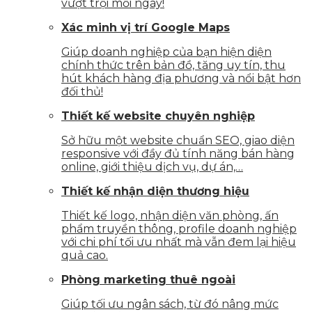
vượt trội mỗi ngày!
Xác minh vị trí Google Maps
Giúp doanh nghiệp của bạn hiện diện
chính thức trên bản đồ, tăng uy tín, thu
hút khách hàng địa phương và nổi bật hơn
đối thủ!
Thiết kế website chuyên nghiệp
Sở hữu một website chuẩn SEO, giao diện
responsive với đầy đủ tính năng bán hàng
online, giới thiệu dịch vụ, dự án,…
Thiết kế nhận diện thương hiệu
Thiết kế logo, nhận diện văn phòng, ấn
phẩm truyền thông, profile doanh nghiệp
với chi phí tối ưu nhất mà vẫn đem lại hiệu
quả cao.
Phòng marketing thuê ngoài
Giúp tối ưu ngân sách, từ đó nâng mức