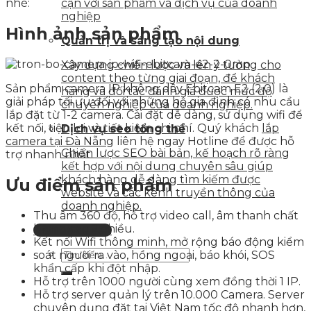
nhé:
cận với sản phẩm và dịch vụ của doanh
nghiệp
Hình ảnh sản phẩm
Quản trị và sáng tạo nội dung
Xây dựng chiến lược và lên ý tưởng cho
content theo từng giai đoạn, để khách
Sản phẩm camera IP không dây Ebitcam E2 (2.0) là
hàng và đối tác đánh giá được mức độ
giải pháp tối ưu đối với những hộ gia đình có nhu cầu
chuyên nghiệp của doanh nghiệp.
lắp đặt từ 1-2 camera. Cài đặt dễ dàng, sử dụng wifi để
kết nối, tiện lợi và tiết kiệm chi phí. Quý khách
lắp
Dịch vụ seo tổng thể
camera tại Đà Nẵng
liên hệ ngay Hotline để được hỗ
Chiến lược SEO bài bản, kế hoạch rõ ràng
trợ nhanh nhất.
kết hợp với nội dung chuyên sâu giúp
khách hàng dễ dàng tìm kiếm được
Ưu điểm sản phẩm
website và các kênh truyền thông của
doanh nghiệp.
Thu âm 360 độ, hỗ trợ video call, âm thanh chất
lượng cao 2 chiều.
Liên hệ tư vấn
Kết nối Wifi thông minh, mở rộng báo động kiểm
soát người ra vào, hồng ngoại, báo khói, SOS
khẩn cấp khi đột nhập.
Hỗ trợ trên 1000 người cùng xem đồng thời 1 IP.
Hỗ trợ server quản lý trên 10.000 Camera. Server
chuyên dụng đặt tại Việt Nam tốc độ nhanh hơn,