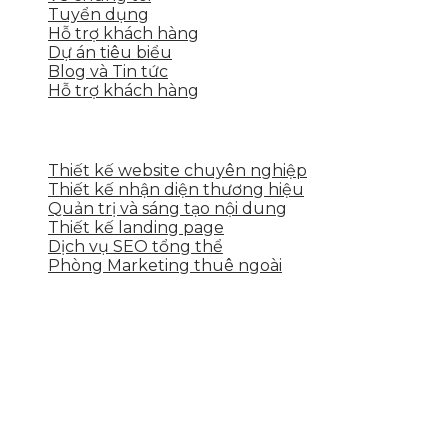
Tuyển dụng
Hỗ trợ khách hàng
Dự án tiêu biểu
Blog và Tin tức
Hỗ trợ khách hàng
DỊCH VỤ CỦA SKYTECH
Thiết kế website chuyên nghiệp
Thiết kế nhận diện thương hiệu
Quản trị và sáng tạo nội dung
Thiết kế landing page
Dịch vụ SEO tổng thể
Phòng Marketing thuê ngoài
THÔNG TIN LIÊN HỆ
Tầng 2, 113 Yên Thế, Hoà An, Cẩm Lệ, Đà Nẵng