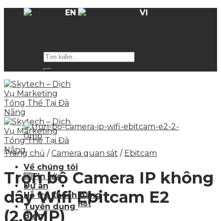
Skip
EN
VI
to
Hỗ trợ giá các gói dịch vụ
lên tới 50%
trong mùa
content
hè
Trang chủ
/
Camera quan sát
/
Ebitcam
Về chúng tôi
Trọn bộ Camera IP không
Tin tức
Dự án
dây Wifi Ebitcam E2
Hỗ trợ khách hàng
Hot
Tuyển dụng
(2.0MP)
Blog