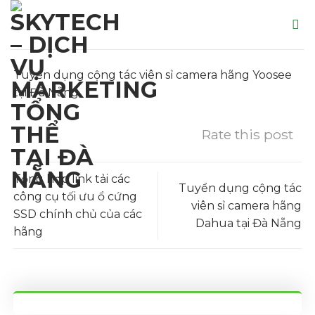
Skip
to
content
Tuyển dụng cộng tác viên sỉ camera hãng Yoosee
tại Đà Nẵng
Rate this post
Tổng hợp link tải các
Tuyển dụng cộng tác
công cụ tối ưu ổ cứng
viên sỉ camera hãng
SSD chính chủ của các
Dahua tại Đà Nẵng
hãng