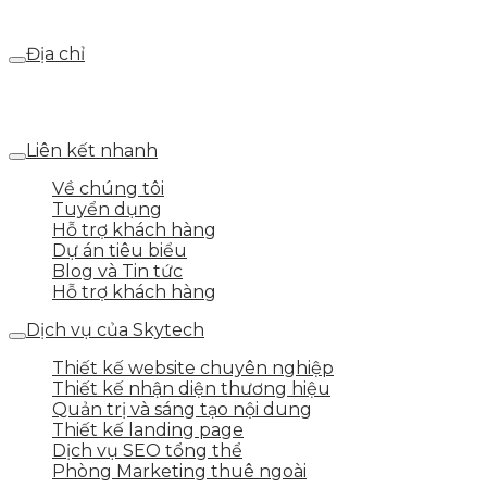
webdemo@gmail.com
Địa chỉ
Số 25 DV1 – Nguyễn Khắc Hạnh – KĐT Mỗ Lao – Q.Hà
Đông – TP.Hà Nội
Liên kết nhanh
Về chúng tôi
Tuyển dụng
Hỗ trợ khách hàng
Dự án tiêu biểu
Blog và Tin tức
Hỗ trợ khách hàng
Dịch vụ của Skytech
Thiết kế website chuyên nghiệp
Thiết kế nhận diện thương hiệu
Quản trị và sáng tạo nội dung
Thiết kế landing page
Dịch vụ SEO tổng thể
Phòng Marketing thuê ngoài