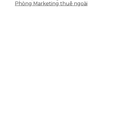
Phòng Marketing thuê ngoài
THÔNG TIN LIÊN HỆ
Tầng 2, 113 Yên Thế, Hoà An, Cẩm Lệ, Đà Nẵng
0937.374.844
info@skytech.company
Hotline
0986.413.xxx - 0937.374.844
Email