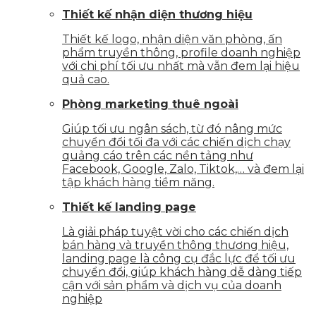
Thiết kế nhận diện thương hiệu
Thiết kế logo, nhận diện văn phòng, ấn
phẩm truyền thông, profile doanh nghiệp
với chi phí tối ưu nhất mà vẫn đem lại hiệu
quả cao.
Phòng marketing thuê ngoài
Giúp tối ưu ngân sách, từ đó nâng mức
chuyển đổi tối đa với các chiến dịch chạy
quảng cáo trên các nền tảng như
Facebook, Google, Zalo, Tiktok,… và đem lại
tập khách hàng tiềm năng.
Thiết kế landing page
Là giải pháp tuyệt vời cho các chiến dịch
bán hàng và truyền thông thương hiệu,
landing page là công cụ đắc lực để tối ưu
chuyển đổi, giúp khách hàng dễ dàng tiếp
cận với sản phẩm và dịch vụ của doanh
nghiệp