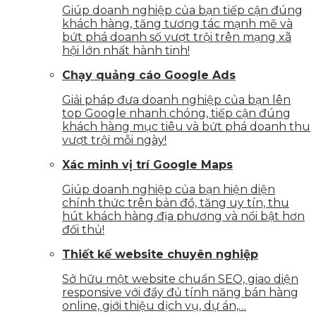
Giúp doanh nghiệp của bạn tiếp cận đúng
khách hàng, tăng tương tác mạnh mẽ và
bứt phá doanh số vượt trội trên mạng xã
hội lớn nhất hành tinh!
Chạy quảng cáo Google Ads
Giải pháp đưa doanh nghiệp của bạn lên
top Google nhanh chóng, tiếp cận đúng
khách hàng mục tiêu và bứt phá doanh thu
vượt trội mỗi ngày!
Xác minh vị trí Google Maps
Giúp doanh nghiệp của bạn hiện diện
chính thức trên bản đồ, tăng uy tín, thu
hút khách hàng địa phương và nổi bật hơn
đối thủ!
Thiết kế website chuyên nghiệp
Sở hữu một website chuẩn SEO, giao diện
responsive với đầy đủ tính năng bán hàng
online, giới thiệu dịch vụ, dự án,…