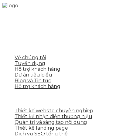
Skytech cung cấp giải pháp Digital Marketing tổng
thể, toàn diện giúp doanh nghiệp xây dựng một
thương hiệu mạnh và bán hàng hiệu quả trên các
nền tảng số cho nhiều lĩnh vực kinh doanh
LIÊN KẾT NHANH
Về chúng tôi
Tuyển dụng
Hỗ trợ khách hàng
Dự án tiêu biểu
Blog và Tin tức
Hỗ trợ khách hàng
DỊCH VỤ CỦA SKYTECH
Thiết kế website chuyên nghiệp
Thiết kế nhận diện thương hiệu
Quản trị và sáng tạo nội dung
Thiết kế landing page
Dịch vụ SEO tổng thể