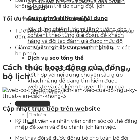
Đảm bảo hỗ trợ khách hàng nhanh chóng,
cận với sản phẩm và dịch vụ của doanh
không bị chậm trễ do xung đột lịch.
nghiệp
Tối ưu hóa quy trình làm việc
Quản trị và sáng tạo nội dung
Xây dựng chiến lược và lên ý tưởng cho
Tự động nhắc nhở, thông báo các công việc sắp
content theo từng giai đoạn, để khách
đến.
hàng và đối tác đánh giá được mức độ
chuyên nghiệp của doanh nghiệp.
Giảm thiểu sai sót và tăng sự phối hợp giữa các
bộ phận.
Dịch vụ seo tổng thể
Cách thức hoạt động của đồng
Chiến lược SEO bài bản, kế hoạch rõ ràng
bộ lịch
kết hợp với nội dung chuyên sâu giúp
khách hàng dễ dàng tìm kiếm được
website và các kênh truyền thông của
doanh nghiệp.
Liên hệ tư vấn
Cập nhật trực tiếp trên website
Kỹ thuật viên và nhân viên chăm sóc có thể đăng
nhập để xem và điều chỉnh lịch làm việc.
Mọi thay đổi sẽ được đồng bộ cho toàn bộ đội