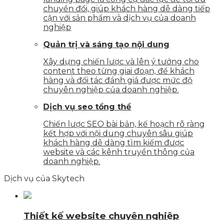
chuyển đổi, giúp khách hàng dễ dàng tiếp
cận với sản phẩm và dịch vụ của doanh
nghiệp
Quản trị và sáng tạo nội dung
Xây dựng chiến lược và lên ý tưởng cho
content theo từng giai đoạn, để khách
hàng và đối tác đánh giá được mức độ
chuyên nghiệp của doanh nghiệp.
Dịch vụ seo tổng thể
Chiến lược SEO bài bản, kế hoạch rõ ràng
kết hợp với nội dung chuyên sâu giúp
khách hàng dễ dàng tìm kiếm được
website và các kênh truyền thông của
doanh nghiệp.
Dịch vụ của Skytech
Thiết kế website chuyên nghiệp