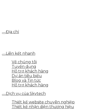
0986.413.xxx - 0937.374.844
Email
webdemo@gmail.com
Địa chỉ
Số 25 DV1 – Nguyễn Khắc Hạnh – KĐT Mỗ Lao – Q.Hà
Đông – TP.Hà Nội
Liên kết nhanh
Về chúng tôi
Tuyển dụng
Hỗ trợ khách hàng
Dự án tiêu biểu
Blog và Tin tức
Hỗ trợ khách hàng
Dịch vụ của Skytech
Thiết kế website chuyên nghiệp
Thiết kế nhận diện thương hiệu