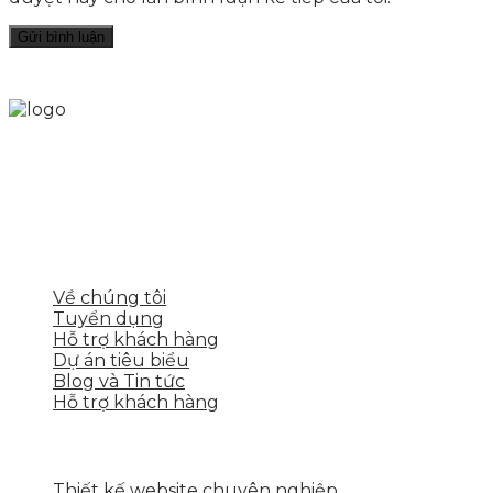
Skytech cung cấp giải pháp Digital Marketing tổng
thể, toàn diện giúp doanh nghiệp xây dựng một
thương hiệu mạnh và bán hàng hiệu quả trên các
nền tảng số cho nhiều lĩnh vực kinh doanh
LIÊN KẾT NHANH
Về chúng tôi
Tuyển dụng
Hỗ trợ khách hàng
Dự án tiêu biểu
Blog và Tin tức
Hỗ trợ khách hàng
DỊCH VỤ CỦA SKYTECH
Thiết kế website chuyên nghiệp