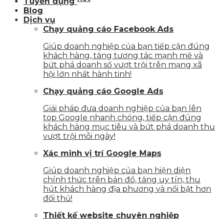
Tuyển dụng
Blog
Dịch vụ
Chạy quảng cáo Facebook Ads
Giúp doanh nghiệp của bạn tiếp cận đúng
khách hàng, tăng tương tác mạnh mẽ và
bứt phá doanh số vượt trội trên mạng xã
hội lớn nhất hành tinh!
Chạy quảng cáo Google Ads
Giải pháp đưa doanh nghiệp của bạn lên
top Google nhanh chóng, tiếp cận đúng
khách hàng mục tiêu và bứt phá doanh thu
vượt trội mỗi ngày!
Xác minh vị trí Google Maps
Giúp doanh nghiệp của bạn hiện diện
chính thức trên bản đồ, tăng uy tín, thu
hút khách hàng địa phương và nổi bật hơn
đối thủ!
Thiết kế website chuyên nghiệp