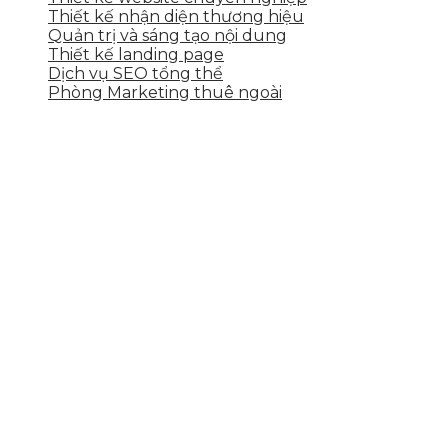
Thiết kế nhận diện thương hiệu
Quản trị và sáng tạo nội dung
Thiết kế landing page
Dịch vụ SEO tổng thể
Phòng Marketing thuê ngoài
THÔNG TIN LIÊN HỆ
Tầng 2, 113 Yên Thế, Hoà An, Cẩm Lệ, Đà Nẵng
0937.374.844
info@skytech.company
Hotline