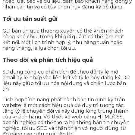
hoặc luật bảo vệ dữ liệu, đảm bảo khách hàng đồng ý
nhận bản tin và có tùy chọn hủy đăng ký dễ dàng.
Tối ưu tần suất gửi
Gửi bản tin quá thường xuyên có thể khiến khách
hàng khó chịu, trong khi gửi quá ít có thể làm mất
kết nối. Một lịch trình hợp lý, như hàng tuần hoặc
hàng tháng, là lựa chọn tối ưu.
Theo dõi và phân tích hiệu quả
Sử dụng công cụ phân tích để theo dõi tỷ lệ mở
email, tỷ lệ nhấp vào liên kết và tỷ lệ hủy đăng ký. Dữ
liệu này giúp tối ưu hóa nội dung và chiến lược bản
tin.
Tích hợp tính năng phát hành bản tin định kỳ trên
website là một cách hiệu quả để duy trì tương tác,
tăng tỷ lệ chuyển đổi và xây dựng lòng trung thành
của khách hàng. Với thiết kế web bằng HTML/CSS,
doanh nghiệp có thể tạo ra hệ thống bản tin chuyên
nghiệp, tối ưu SEO và thân thiện với người dùng, từ
đó nâng cao hiệu quả tiếp thị.