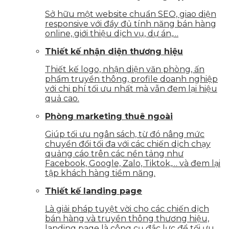
Sở hữu một website chuẩn SEO, giao diện
responsive với đầy đủ tính năng bán hàng
online, giới thiệu dịch vụ, dự án,…
Thiết kế nhận diện thương hiệu
Thiết kế logo, nhận diện văn phòng, ấn
phẩm truyền thông, profile doanh nghiệp
với chi phí tối ưu nhất mà vẫn đem lại hiệu
quả cao.
Phòng marketing thuê ngoài
Giúp tối ưu ngân sách, từ đó nâng mức
chuyển đổi tối đa với các chiến dịch chạy
quảng cáo trên các nền tảng như
Facebook, Google, Zalo, Tiktok,… và đem lại
tập khách hàng tiềm năng.
Thiết kế landing page
Là giải pháp tuyệt vời cho các chiến dịch
bán hàng và truyền thông thương hiệu,
landing page là công cụ đắc lực để tối ưu