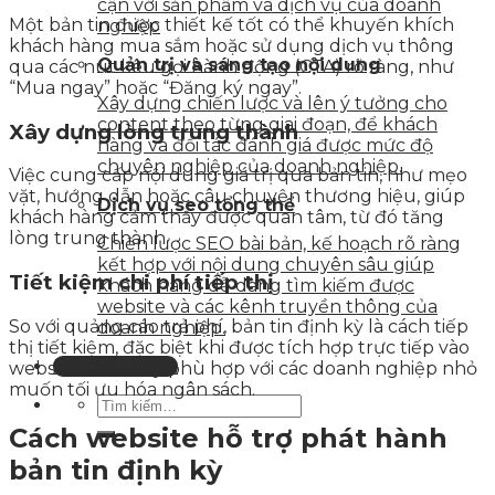
cận với sản phẩm và dịch vụ của doanh
Một bản tin được thiết kế tốt có thể khuyến khích
nghiệp
khách hàng mua sắm hoặc sử dụng dịch vụ thông
Quản trị và sáng tạo nội dung
qua các nút kêu gọi hành động (CTA) rõ ràng, như
“Mua ngay” hoặc “Đăng ký ngay”.
Xây dựng chiến lược và lên ý tưởng cho
content theo từng giai đoạn, để khách
Xây dựng lòng trung thành
hàng và đối tác đánh giá được mức độ
chuyên nghiệp của doanh nghiệp.
Việc cung cấp nội dung giá trị qua bản tin, như mẹo
vặt, hướng dẫn hoặc câu chuyện thương hiệu, giúp
Dịch vụ seo tổng thể
khách hàng cảm thấy được quan tâm, từ đó tăng
lòng trung thành.
Chiến lược SEO bài bản, kế hoạch rõ ràng
kết hợp với nội dung chuyên sâu giúp
Tiết kiệm chi phí tiếp thị
khách hàng dễ dàng tìm kiếm được
website và các kênh truyền thông của
So với quảng cáo trả phí, bản tin định kỳ là cách tiếp
doanh nghiệp.
thị tiết kiệm, đặc biệt khi được tích hợp trực tiếp vào
Liên hệ tư vấn
website. Điều này phù hợp với các doanh nghiệp nhỏ
muốn tối ưu hóa ngân sách.
Cách website hỗ trợ phát hành
bản tin định kỳ