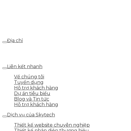
0986.413.xxx - 0937.374.844
Email
webdemo@gmail.com
Địa chỉ
Số 25 DV1 – Nguyễn Khắc Hạnh – KĐT Mỗ Lao – Q.Hà
Đông – TP.Hà Nội
Liên kết nhanh
Về chúng tôi
Tuyển dụng
Hỗ trợ khách hàng
Dự án tiêu biểu
Blog và Tin tức
Hỗ trợ khách hàng
Dịch vụ của Skytech
Thiết kế website chuyên nghiệp
Thiết kế nhận diện thương hiệu