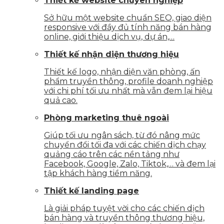
Thiết kế website chuyên nghiệp
Sở hữu một website chuẩn SEO, giao diện
responsive với đầy đủ tính năng bán hàng
online, giới thiệu dịch vụ, dự án,…
Thiết kế nhận diện thương hiệu
Thiết kế logo, nhận diện văn phòng, ấn
phẩm truyền thông, profile doanh nghiệp
với chi phí tối ưu nhất mà vẫn đem lại hiệu
quả cao.
Phòng marketing thuê ngoài
Giúp tối ưu ngân sách, từ đó nâng mức
chuyển đổi tối đa với các chiến dịch chạy
quảng cáo trên các nền tảng như
Facebook, Google, Zalo, Tiktok,… và đem lại
tập khách hàng tiềm năng.
Thiết kế landing page
Là giải pháp tuyệt vời cho các chiến dịch
bán hàng và truyền thông thương hiệu,