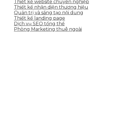
Thiết kế website chuyên nghiệp
Thiết kế nhận diện thương hiệu
Quản trị và sáng tạo nội dung
Thiết kế landing page
Dịch vụ SEO tổng thể
Phòng Marketing thuê ngoài
THÔNG TIN LIÊN HỆ
Tầng 2, 113 Yên Thế, Hoà An, Cẩm Lệ, Đà Nẵng
0937.374.844
info@skytech.company
Hotline