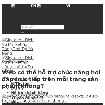
Skip
EN
VI
to
Hỗ trợ giá các gói dịch vụ
lên tới 50%
trong mùa
content
hè
Kiến Thức Website
Web có thể hỗ trợ chức năng hỏi
đáp trực tiếp trên mỗi trang sản
Về chúng tôi
Tin tức
phẩm không?
Dự án
Hỗ trợ khách hàng
Hot
Tuyển dụng
Blog