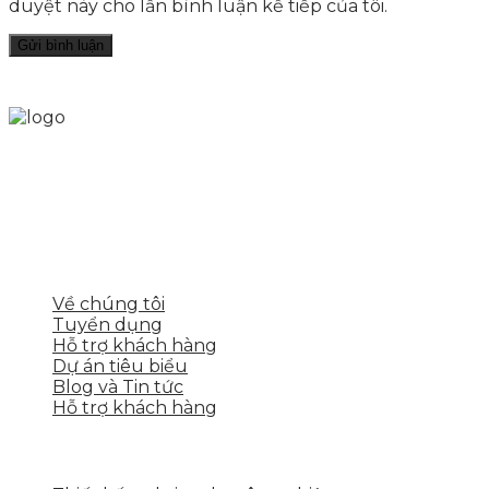
duyệt này cho lần bình luận kế tiếp của tôi.
Skytech cung cấp giải pháp Digital Marketing tổng
thể, toàn diện giúp doanh nghiệp xây dựng một
thương hiệu mạnh và bán hàng hiệu quả trên các
nền tảng số cho nhiều lĩnh vực kinh doanh
LIÊN KẾT NHANH
Về chúng tôi
Tuyển dụng
Hỗ trợ khách hàng
Dự án tiêu biểu
Blog và Tin tức
Hỗ trợ khách hàng
DỊCH VỤ CỦA SKYTECH