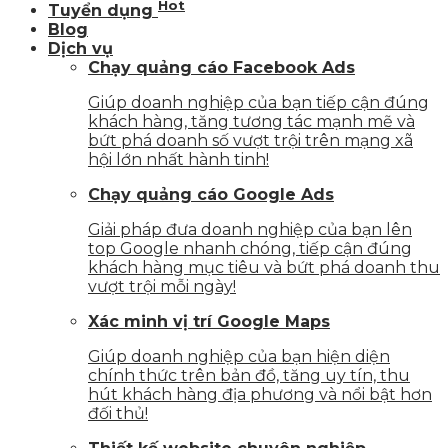
Hot
Tuyển dụng
Blog
Dịch vụ
Chạy quảng cáo Facebook Ads
Giúp doanh nghiệp của bạn tiếp cận đúng
khách hàng, tăng tương tác mạnh mẽ và
bứt phá doanh số vượt trội trên mạng xã
hội lớn nhất hành tinh!
Chạy quảng cáo Google Ads
Giải pháp đưa doanh nghiệp của bạn lên
top Google nhanh chóng, tiếp cận đúng
khách hàng mục tiêu và bứt phá doanh thu
vượt trội mỗi ngày!
Xác minh vị trí Google Maps
Giúp doanh nghiệp của bạn hiện diện
chính thức trên bản đồ, tăng uy tín, thu
hút khách hàng địa phương và nổi bật hơn
đối thủ!