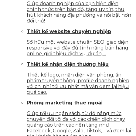
Giúp doanh nghiệp của bạn hiện diện
chính thức trên bản đồ, tăng uy tín, thu
hút khách hàng địa phương và nổi bật hơn
đối thủ!
Thiết kế website chuyên nghiệp
Sở hữu một website chuẩn SEO, giao diện
responsive với đầy đủ tính năng bán hàng
online, giới thiệu dịch vụ, dự án,…
Thiết kế nhận diện thương hiệu
Thiết kế logo, nhận diện văn phòng, ấn
phẩm truyền thông, profile doanh nghiệp
với chi phí tối ưu nhất mà vẫn đem lại hiệu
quả cao.
Phòng marketing thuê ngoài
Giúp tối ưu ngân sách, từ đó nâng mức
chuyển đổi tối đa với các chiến dịch chạy
quảng cáo trên các nền tảng như
Facebook, Google, Zalo, Tiktok,… và đem lại