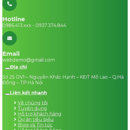
Hotline
0986.413.xxx - 0937.374.844
Email
webdemo@gmail.com
Địa chỉ
Số 25 DV1 – Nguyễn Khắc Hạnh – KĐT Mỗ Lao – Q.Hà
Đông – TP.Hà Nội
Liên kết nhanh
Về chúng tôi
Tuyển dụng
Hỗ trợ khách hàng
Dự án tiêu biểu
Blog và Tin tức