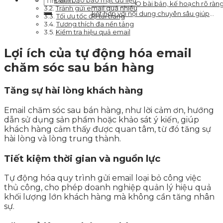
Đảm bảo bảo mật dữ liệu
cận với sản phẩm và dịch vụ của doanh
Chiến lược SEO bài bản, kế hoạch rõ ràn
Tránh gửi email quá nhiều
nghiệp
kết hợp với nội dung chuyên sâu giúp
Tối ưu tốc độ tải trang
khách hàng dễ dàng tìm kiếm được
Tương thích đa nền tảng
Kiểm tra hiệu quả email
website và các kênh truyền thông của
doanh nghiệp.
Lợi ích của tự động hóa email
chăm sóc sau bán hàng
Tăng sự hài lòng khách hàng
Email chăm sóc sau bán hàng, như lời cảm ơn, hướng
dẫn sử dụng sản phẩm hoặc khảo sát ý kiến, giúp
khách hàng cảm thấy được quan tâm, từ đó tăng sự
hài lòng và lòng trung thành.
Tiết kiệm thời gian và nguồn lực
Tự động hóa quy trình gửi email loại bỏ công việc
thủ công, cho phép doanh nghiệp quản lý hiệu quả
khối lượng lớn khách hàng mà không cần tăng nhân
sự.