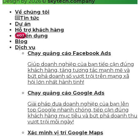
Design by 2026 ©
skytech.company
Về chúng tôi
Tin tức
Dự án
Hỗ trợ khách hàng
Tuyển dụng
HOT
Blog
Dịch vụ
Chạy quảng cáo Facebook Ads
Giúp doanh nghiệp của bạn tiếp cận đúng
khách hàng, tăng tương tác mạnh mẽ và
bứt phá doanh số vượt trội trên mạng xã
hội lớn nhất hành tinh!
Chạy quảng cáo Google Ads
Giải pháp đưa doanh nghiệp của bạn lên
top Google nhanh chóng, tiếp cận đúng
khách hàng mục tiêu và bứt phá doanh thu
vượt trội mỗi ngày!
Xác minh vị trí Google Maps