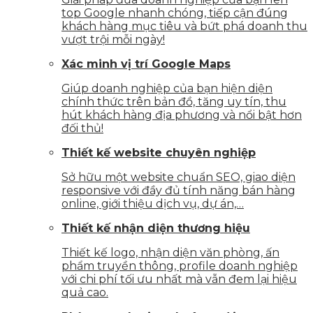
top Google nhanh chóng, tiếp cận đúng
khách hàng mục tiêu và bứt phá doanh thu
vượt trội mỗi ngày!
Xác minh vị trí Google Maps
Giúp doanh nghiệp của bạn hiện diện
chính thức trên bản đồ, tăng uy tín, thu
hút khách hàng địa phương và nổi bật hơn
đối thủ!
Thiết kế website chuyên nghiệp
Sở hữu một website chuẩn SEO, giao diện
responsive với đầy đủ tính năng bán hàng
online, giới thiệu dịch vụ, dự án,…
Thiết kế nhận diện thương hiệu
Thiết kế logo, nhận diện văn phòng, ấn
phẩm truyền thông, profile doanh nghiệp
với chi phí tối ưu nhất mà vẫn đem lại hiệu
quả cao.