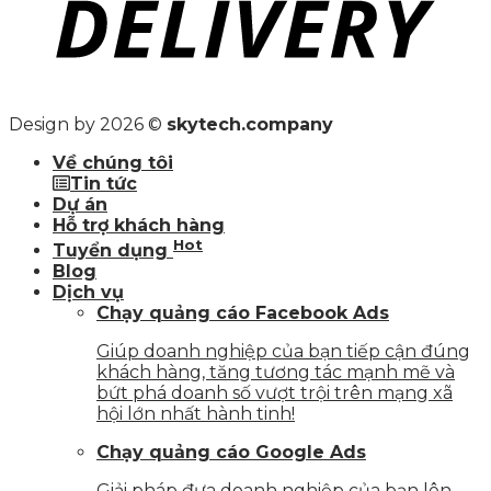
Design by 2026 ©
skytech.company
Về chúng tôi
Tin tức
Dự án
Hỗ trợ khách hàng
Hot
Tuyển dụng
Blog
Dịch vụ
Chạy quảng cáo Facebook Ads
Giúp doanh nghiệp của bạn tiếp cận đúng
khách hàng, tăng tương tác mạnh mẽ và
bứt phá doanh số vượt trội trên mạng xã
hội lớn nhất hành tinh!
Chạy quảng cáo Google Ads
Giải pháp đưa doanh nghiệp của bạn lên