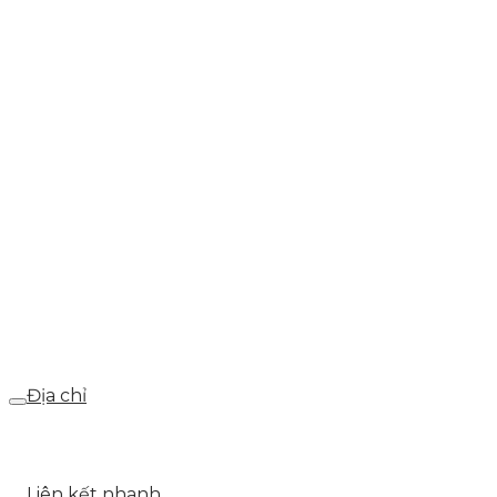
0937.374.844
info@skytech.company
Hotline
0986.413.xxx - 0937.374.844
Email
webdemo@gmail.com
Địa chỉ
Số 25 DV1 – Nguyễn Khắc Hạnh – KĐT Mỗ Lao – Q.Hà
Đông – TP.Hà Nội
Liên kết nhanh