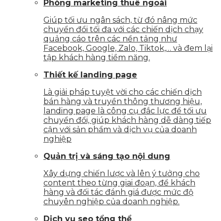
Phòng marketing thuê ngoài
Giúp tối ưu ngân sách, từ đó nâng mức
chuyển đổi tối đa với các chiến dịch chạy
quảng cáo trên các nền tảng như
Facebook, Google, Zalo, Tiktok,… và đem lại
tập khách hàng tiềm năng.
Thiết kế landing page
Là giải pháp tuyệt vời cho các chiến dịch
bán hàng và truyền thông thương hiệu,
landing page là công cụ đắc lực để tối ưu
chuyển đổi, giúp khách hàng dễ dàng tiếp
cận với sản phẩm và dịch vụ của doanh
nghiệp
Quản trị và sáng tạo nội dung
Xây dựng chiến lược và lên ý tưởng cho
content theo từng giai đoạn, để khách
hàng và đối tác đánh giá được mức độ
chuyên nghiệp của doanh nghiệp.
Dịch vụ seo tổng thể