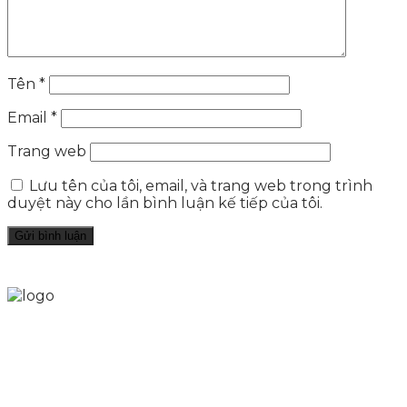
Tên
*
Email
*
Trang web
Lưu tên của tôi, email, và trang web trong trình
duyệt này cho lần bình luận kế tiếp của tôi.
Skytech cung cấp giải pháp Digital Marketing tổng
thể, toàn diện giúp doanh nghiệp xây dựng một
thương hiệu mạnh và bán hàng hiệu quả trên các
nền tảng số cho nhiều lĩnh vực kinh doanh