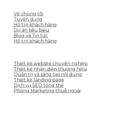
LIÊN KẾT NHANH
Về chúng tôi
Tuyển dụng
Hỗ trợ khách hàng
Dự án tiêu biểu
Blog và Tin tức
Hỗ trợ khách hàng
DỊCH VỤ CỦA SKYTECH
Thiết kế website chuyên nghiệp
Thiết kế nhận diện thương hiệu
Quản trị và sáng tạo nội dung
Thiết kế landing page
Dịch vụ SEO tổng thể
Phòng Marketing thuê ngoài
THÔNG TIN LIÊN HỆ
Tầng 2, 113 Yên Thế, Hoà An, Cẩm Lệ, Đà Nẵng