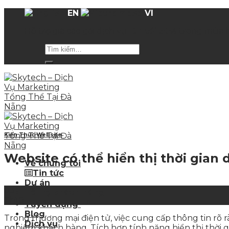
Skip
EN
VI
to
Hỗ trợ giá các gói dịch vụ
lên tới 50%
trong mùa 
content
Kiến Thức Website
Website có thể hiển thị thời gian
Về chúng tôi
Tin tức
Dự án
03
Hỗ trợ khách hàng
Th10
Hot
Tuyển dụng
Blog
Trong thương mại điện tử, việc cung cấp thông tin rõ r
Dịch vụ
nghiệm khách hàng. Tích hợp tính năng hiển thị thời g