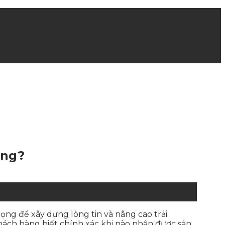
ông?
rọng để xây dựng lòng tin và nâng cao trải
hách hàng biết chính xác khi nào nhận được sản