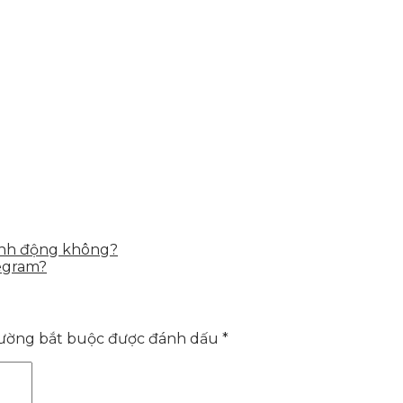
hành động không?
egram?
rường bắt buộc được đánh dấu
*