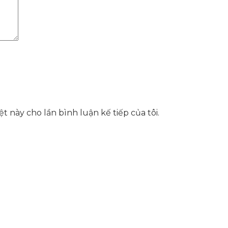
t này cho lần bình luận kế tiếp của tôi.
hể, toàn diện giúp doanh nghiệp xây dựng một thương h