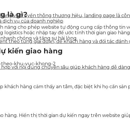
g là gì?
n hàng và truyền thông thương hiệu, landing page là côn
à dịch vụ của doanh nghiệp
nh năng cho phép website tự động cung cấp thông tin về t
logistics hoặc nhập tay để ước tính thời gian giao hàng,
nhanh chóng và tăng sự hài lòng.
tent theo từng giai đoạn, để khách hàng và đối tác đán
 dự kiến giao hàng
ết hợp với nội dung chuyên sâu giúp khách hàng dễ dàn
úp khách hàng cảm thấy an tâm, đặc biệt khi họ cần sản 
o hàng. Hiển thị thời gian dự kiến ngay trên website g