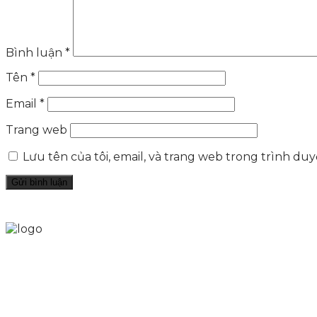
Bình luận
*
Tên
*
Email
*
Trang web
Lưu tên của tôi, email, và trang web trong trình duyệ
Skytech cung cấp giải pháp Digital Marketing tổng t
tảng số cho nhiều lĩnh vực kinh doanh
LIÊN KẾT NHANH