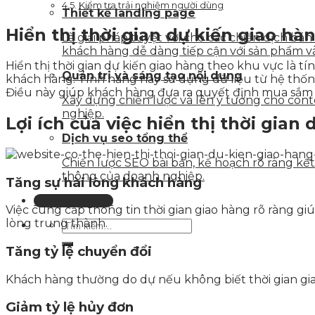
Kiểm tra trải nghiệm người dùng
Thiết kế landing page
Hiển thị thời gian dự kiến giao hàn
Là giải pháp tuyệt vời cho các chiến dịch bá
khách hàng dễ dàng tiếp cận với sản phẩm v
Hiển thị thời gian dự kiến giao hàng theo khu vực là tí
Quản trị và sáng tạo nội dung
khách hàng. Tính năng này sử dụng dữ liệu từ hệ thống 
Điều này giúp khách hàng đưa ra quyết định mua sắm 
Xây dựng chiến lược và lên ý tưởng cho con
nghiệp.
Lợi ích của việc hiển thị thời gian
Dịch vụ seo tổng thể
Chiến lược SEO bài bản, kế hoạch rõ ràng k
thông của doanh nghiệp.
Tăng sự hài lòng khách hàng
Liên hệ tư vấn
Việc cung cấp thông tin thời gian giao hàng rõ ràng gi
lòng trung thành.
Tăng tỷ lệ chuyển đổi
Khách hàng thường do dự nếu không biết thời gian gia
Giảm tỷ lệ hủy đơn