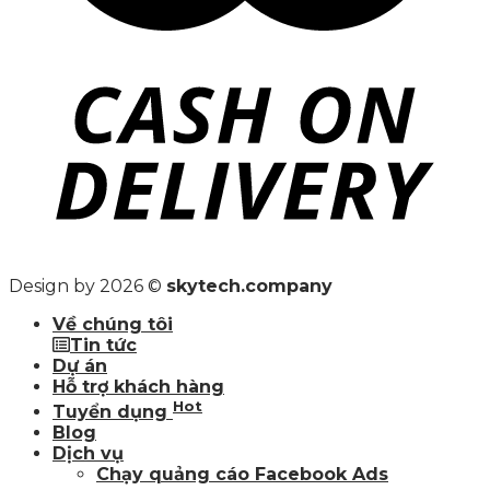
Design by 2026 ©
skytech.company
Về chúng tôi
Tin tức
Dự án
Hỗ trợ khách hàng
Hot
Tuyển dụng
Blog
Dịch vụ
Chạy quảng cáo Facebook Ads