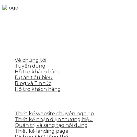
Skytech cung cấp giải pháp Digital Marketing tổng
thể, toàn diện giúp doanh nghiệp xây dựng một
thương hiệu mạnh và bán hàng hiệu quả trên các
nền tảng số cho nhiều lĩnh vực kinh doanh
LIÊN KẾT NHANH
Về chúng tôi
Tuyển dụng
Hỗ trợ khách hàng
Dự án tiêu biểu
Blog và Tin tức
Hỗ trợ khách hàng
DỊCH VỤ CỦA SKYTECH
Thiết kế website chuyên nghiệp
Thiết kế nhận diện thương hiệu
Quản trị và sáng tạo nội dung
Thiết kế landing page
Dịch vụ SEO tổng thể