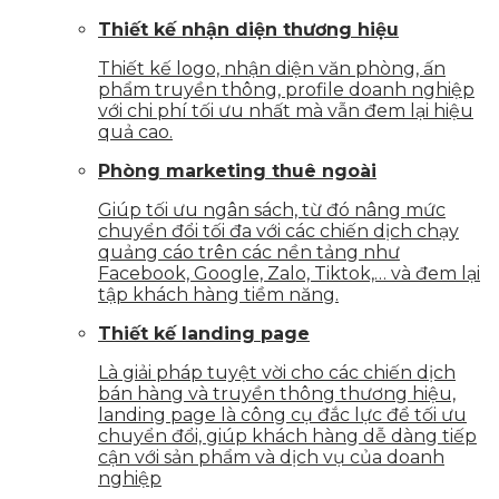
Thiết kế nhận diện thương hiệu
Thiết kế logo, nhận diện văn phòng, ấn
phẩm truyền thông, profile doanh nghiệp
với chi phí tối ưu nhất mà vẫn đem lại hiệu
quả cao.
Phòng marketing thuê ngoài
Giúp tối ưu ngân sách, từ đó nâng mức
chuyển đổi tối đa với các chiến dịch chạy
quảng cáo trên các nền tảng như
Facebook, Google, Zalo, Tiktok,… và đem lại
tập khách hàng tiềm năng.
Thiết kế landing page
Là giải pháp tuyệt vời cho các chiến dịch
bán hàng và truyền thông thương hiệu,
landing page là công cụ đắc lực để tối ưu
chuyển đổi, giúp khách hàng dễ dàng tiếp
cận với sản phẩm và dịch vụ của doanh
nghiệp