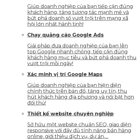
Giúp doanh nghiệp của bạn tiếp cận đúng
khách hàng, tăng tương tác mạnh mẽ và
bứt phá doanh số vượt trội trên mạng xã
hội lớn nhất hành tinh!
Chạy quảng cáo Google Ads
Giải pháp đưa doanh nghiệp của bạn lên
top Google nhanh chóng, tiếp cận đúng
khách hàng mục tiêu và bứt phá doanh thu
vượt trội mỗi ngày!
Xác minh vị trí Google Maps
Giúp doanh nghiệp của bạn hiện diện
chính thức trên bản đồ, tăng uy tín, thu
hút khách hàng địa phương và nổi bật hơn
đối thủ!
Thiết kế website chuyên nghiệp
Sở hữu một website chuẩn SEO, giao diện
responsive với đầy đủ tính năng bán hàng
online, giới thiệu dịch vụ, dự án,…