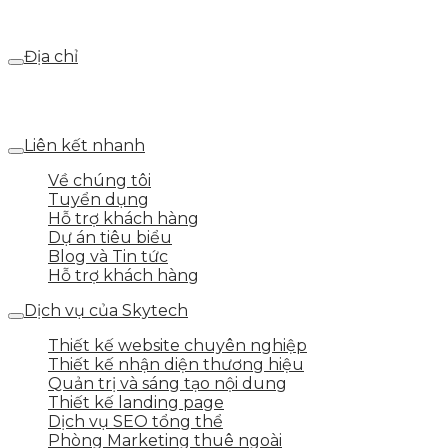
Email
webdemo@gmail.com
Địa chỉ
Số 25 DV1 – Nguyễn Khắc Hạnh – KĐT Mỗ Lao – Q.Hà
Đông – TP.Hà Nội
Liên kết nhanh
Về chúng tôi
Tuyển dụng
Hỗ trợ khách hàng
Dự án tiêu biểu
Blog và Tin tức
Hỗ trợ khách hàng
Dịch vụ của Skytech
Thiết kế website chuyên nghiệp
Thiết kế nhận diện thương hiệu
Quản trị và sáng tạo nội dung
Thiết kế landing page
Dịch vụ SEO tổng thể
Phòng Marketing thuê ngoài