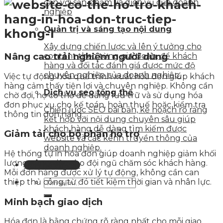
cận với sản phẩm và dịch vụ của doanh
nghiệp
Quản trị và sáng tạo nội dung
Xây dựng chiến lược và lên ý tưởng cho
Nâng cao trải nghiệm người dùng
content theo từng giai đoạn, để khách
hàng và đối tác đánh giá được mức độ
chuyên nghiệp của doanh nghiệp.
Việc tự động hóa quá trình xuất hóa đơn giúp khách
hàng cảm thấy tiện lợi và chuyên nghiệp. Không cần
Dịch vụ seo tổng thể
chờ đợi, họ có thể dễ dàng lưu trữ và sử dụng hóa
đơn phục vụ cho kế toán, hoàn thuế hoặc kiểm tra
Chiến lược SEO bài bản, kế hoạch rõ ràng
thông tin đơn hàng.
kết hợp với nội dung chuyên sâu giúp
khách hàng dễ dàng tìm kiếm được
Giảm tải cho bộ phận hỗ trợ
website và các kênh truyền thông của
doanh nghiệp.
Hệ thống tự in hóa đơn giúp doanh nghiệp giảm khối
lượng công việc cho đội ngũ chăm sóc khách hàng.
Liên hệ tư vấn
Mỗi đơn hàng được xử lý tự động, không cần can
thiệp thủ công, từ đó tiết kiệm thời gian và nhân lực.
Minh bạch giao dịch
Hóa đơn là bằng chứng rõ ràng nhất cho mỗi giao