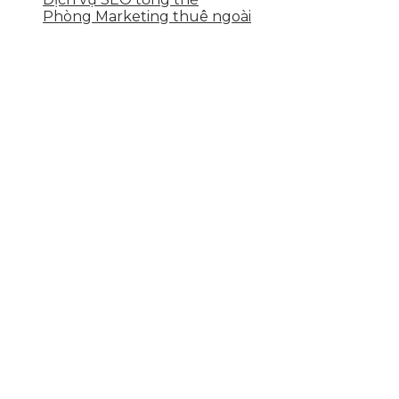
Phòng Marketing thuê ngoài
THÔNG TIN LIÊN HỆ
Tầng 2, 113 Yên Thế, Hoà An, Cẩm Lệ, Đà Nẵng
0937.374.844
info@skytech.company
Hotline
0986.413.xxx - 0937.374.844