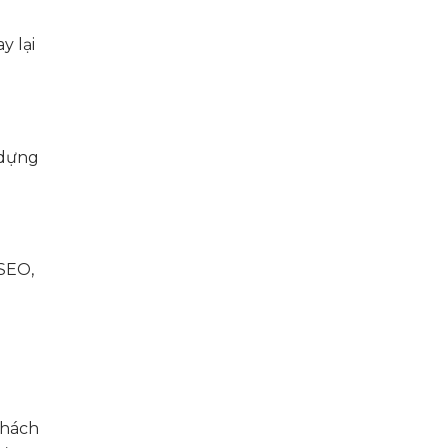
y lại
 dựng
 SEO,
khách