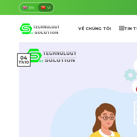
Skip
EN
VI
to
content
VỀ CHÚNG TÔI
TIN 
04
Th10