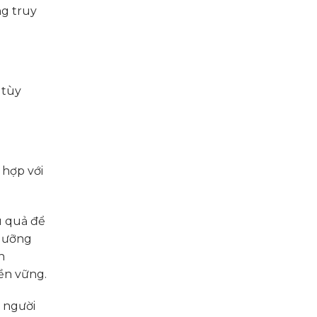
ng truy
 tùy
 hợp với
u quả để
 lưỡng
h
ền vững.
m người