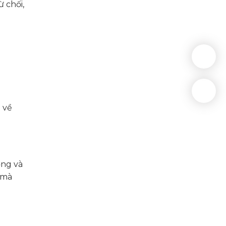
 chối,
 về
ợng và
 mà