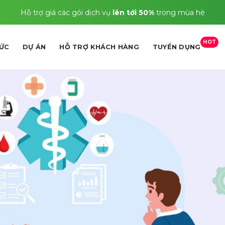
Hỗ trợ giá các gói dịch vụ
lên tới 50%
trong mùa hè
HOT
TỨC
DỰ ÁN
HỖ TRỢ KHÁCH HÀNG
TUYỂN DỤNG