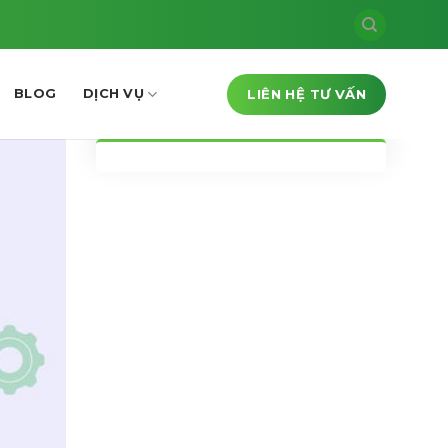
LIÊN HỆ TƯ VẤN
BLOG
DỊCH VỤ