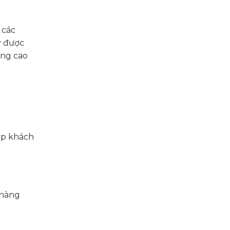
 các
y được
âng cao
úp khách
 hàng