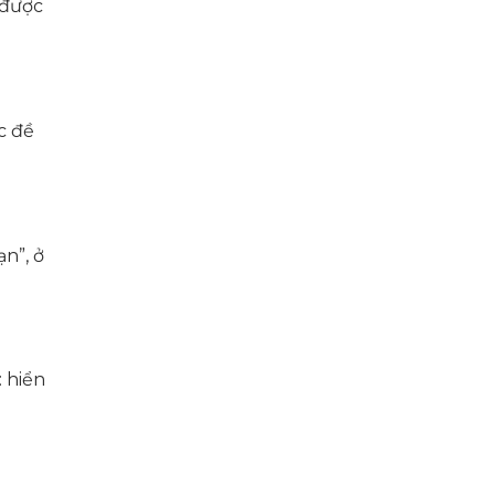
 được
c đề
n”, ở
: hiển