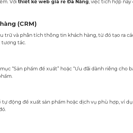
ếm. Với
thiết kế web giá rẻ Đà Nẵng
, việc tích hợp này
h hàng (CRM)
u trữ và phân tích thông tin khách hàng, từ đó tạo ra cá
 tương tác.
 mục “Sản phẩm đề xuất” hoặc “Ưu đãi dành riêng cho bạ
 phẩm.
ể tự động đề xuất sản phẩm hoặc dịch vụ phù hợp, ví dụ
đó.