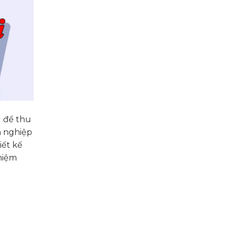
g để thu
h nghiệp
iết kế
ghiệm