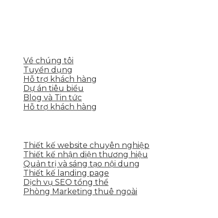
Skytech cung cấp giải pháp Digital Marketing tổng t
tảng số cho nhiều lĩnh vực kinh doanh
LIÊN KẾT NHANH
Về chúng tôi
Tuyển dụng
Hỗ trợ khách hàng
Dự án tiêu biểu
Blog và Tin tức
Hỗ trợ khách hàng
DỊCH VỤ CỦA SKYTECH
Thiết kế website chuyên nghiệp
Thiết kế nhận diện thương hiệu
Quản trị và sáng tạo nội dung
Thiết kế landing page
Dịch vụ SEO tổng thể
Phòng Marketing thuê ngoài
THÔNG TIN LIÊN HỆ