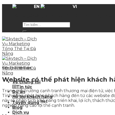
Skip
EN
VI
to
Hỗ trợ giá các gói dịch vụ
lên tới 50%
trong mùa 
content
Kiến Thức Website
Website có thể phát hiện khách h
Về chúng tôi
Tin tức
Trong môi trường cạnh tranh thương mại điện tử, việc 
Dự án
Tính năng phát hiện khách hàng đến từ các website đố
Hỗ trợ khách hàng
này sẽ phân tích khả năng triển khai, lợi ích, thách th
Hot
Tuyển dụng
nghiệp nâng cao lợi thế cạnh tranh.
Blog
Dịch vụ