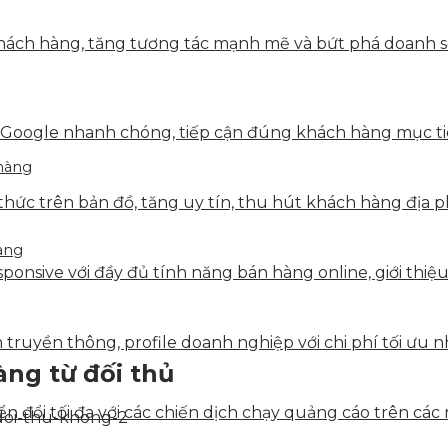
ách hàng, tăng tương tác mạnh mẽ và bứt phá doanh số 
 Google nhanh chóng, tiếp cận đúng khách hàng mục tiê
 hàng
hức trên bản đồ, tăng uy tín, thu hút khách hàng địa p
hàng
onsive với đầy đủ tính năng bán hàng online, giới thiệu
truyền thông, profile doanh nghiệp với chi phí tối ưu n
àng từ đối thủ
 đổi tối đa với các chiến dịch chạy quảng cáo trên các 