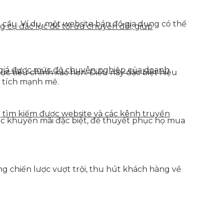
 cầu. Ví dụ, một website bán đồ gia dụng có thể
g cụ đắc lực để tối ưu chuyển đổi, giúp
h giá được mức độ chuyên nghiệp của doanh
 tiêu chính xác hơn. Điều này đặc biệt hiệu
n tích mạnh mẽ.
g tìm kiếm được website và các kênh truyền
oặc khuyến mãi đặc biệt, để thuyết phục họ mua
g chiến lược vượt trội, thu hút khách hàng về