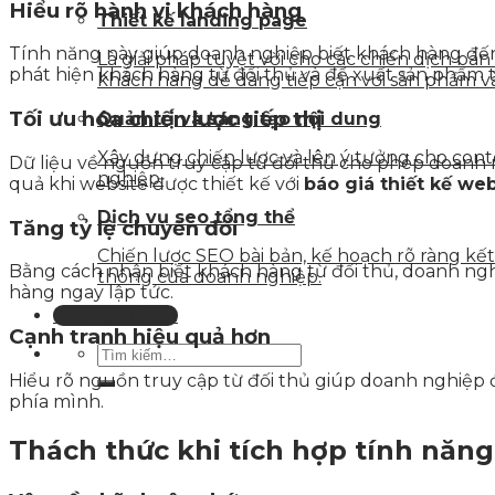
Hiểu rõ hành vi khách hàng
Thiết kế landing page
Tính năng này giúp doanh nghiệp biết khách hàng đến t
Là giải pháp tuyệt vời cho các chiến dịch bá
phát hiện khách hàng từ đối thủ và đề xuất sản phẩm t
khách hàng dễ dàng tiếp cận với sản phẩm v
Tối ưu hóa chiến lược tiếp thị
Quản trị và sáng tạo nội dung
Xây dựng chiến lược và lên ý tưởng cho con
Dữ liệu về nguồn truy cập từ đối thủ cho phép doanh 
nghiệp.
quả khi website được thiết kế với
báo giá thiết kế we
Dịch vụ seo tổng thể
Tăng tỷ lệ chuyển đổi
Chiến lược SEO bài bản, kế hoạch rõ ràng k
Bằng cách nhận biết khách hàng từ đối thủ, doanh ngh
thông của doanh nghiệp.
hàng ngay lập tức.
Liên hệ tư vấn
Cạnh tranh hiệu quả hơn
Hiểu rõ nguồn truy cập từ đối thủ giúp doanh nghiệp đ
phía mình.
Thách thức khi tích hợp tính năn