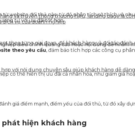
ừ website đối thủ nào, từ đó phân tích sở thích và nhu
n hàng và truyền thông thương hiệu, landing page là côn
ương tự với ưu đãi tốt hơn.
à dịch vụ của doanh nghiệp
tent theo từng giai đoạn, để khách hàng và đối tác đán
nghiệp điều chỉnh quảng cáo hoặc nội dung để nhắm mục
bsite theo yêu cầu
, đảm bảo tích hợp các công cụ phâ
ết hợp với nội dung chuyên sâu giúp khách hàng dễ dàn
iệp có thể hiển thị ưu đãi cá nhân hóa, như giảm giá h
ánh giá điểm mạnh, điểm yếu của đối thủ, từ đó xây dựn
g phát hiện khách hàng