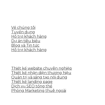
thể, toàn diện giúp doanh nghiệp xây dựng một
thương hiệu mạnh và bán hàng hiệu quả trên các
nền tảng số cho nhiều lĩnh vực kinh doanh
LIÊN KẾT NHANH
Về chúng tôi
Tuyển dụng
Hỗ trợ khách hàng
Dự án tiêu biểu
Blog và Tin tức
Hỗ trợ khách hàng
DỊCH VỤ CỦA SKYTECH
Thiết kế website chuyên nghiệp
Thiết kế nhận diện thương hiệu
Quản trị và sáng tạo nội dung
Thiết kế landing page
Dịch vụ SEO tổng thể
Phòng Marketing thuê ngoài
THÔNG TIN LIÊN HỆ