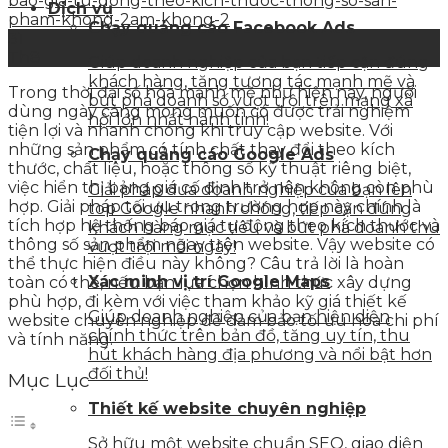
Dịch vụ
Chạy quảng cáo Facebook Ads
31
Th8
Giúp doanh nghiệp của bạn tiếp cận đúng
khách hàng, tăng tương tác mạnh mẽ và
Trong thời đại số hóa mạnh mẽ như hiện nay, người
bứt phá doanh số vượt trội trên mạng xã
dùng ngày càng mong muốn có được trải nghiệm
hội lớn nhất hành tinh!
tiện lợi và nhanh chóng khi truy cập website. Với
những sản phẩm có tính chất thay đổi theo kích
Chạy quảng cáo Google Ads
thước, chất liệu, hoặc thông số kỹ thuật riêng biệt,
việc hiển thị bảng giá cố định trở nên không còn phù
Giải pháp đưa doanh nghiệp của bạn lên
hợp. Giải pháp tối ưu trong trường hợp này chính là
top Google nhanh chóng, tiếp cận đúng
tích hợp hệ thống báo giá tự động theo kích thước và
khách hàng mục tiêu và bứt phá doanh thu
thông số sản phẩm ngay trên website. Vậy website có
vượt trội mỗi ngày!
thể thực hiện điều này không? Câu trả lời là hoàn
Xác minh vị trí Google Maps
toàn có thể, nếu bạn lựa chọn hình thức xây dựng
phù hợp, đi kèm với việc tham khảo kỹ giá thiết kế
Giúp doanh nghiệp của bạn hiện diện
website chuyên nghiệp để đảm bảo tối ưu hóa chi phí
chính thức trên bản đồ, tăng uy tín, thu
và tính năng.
hút khách hàng địa phương và nổi bật hơn
đối thủ!
Mục Lục
Thiết kế website chuyên nghiệp
Sở hữu một website chuẩn SEO, giao diện