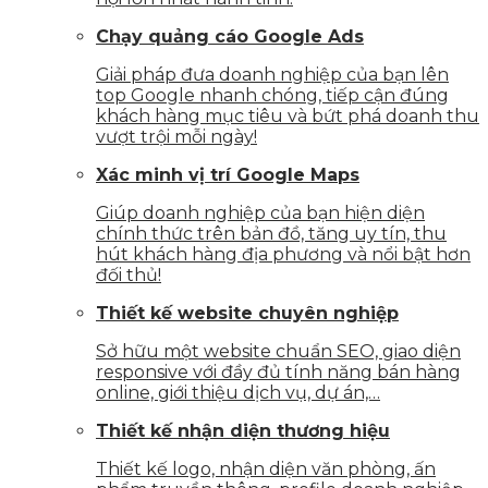
Chạy quảng cáo Google Ads
Giải pháp đưa doanh nghiệp của bạn lên
top Google nhanh chóng, tiếp cận đúng
khách hàng mục tiêu và bứt phá doanh thu
vượt trội mỗi ngày!
Xác minh vị trí Google Maps
Giúp doanh nghiệp của bạn hiện diện
chính thức trên bản đồ, tăng uy tín, thu
hút khách hàng địa phương và nổi bật hơn
đối thủ!
Thiết kế website chuyên nghiệp
Sở hữu một website chuẩn SEO, giao diện
responsive với đầy đủ tính năng bán hàng
online, giới thiệu dịch vụ, dự án,…
Thiết kế nhận diện thương hiệu
Thiết kế logo, nhận diện văn phòng, ấn