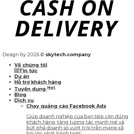
Design by 2026 ©
skytech.company
Về chúng tôi
Tin tức
Dự án
Hỗ trợ khách hàng
Hot
Tuyển dụng
Blog
Dịch vụ
Chạy quảng cáo Facebook Ads
Giúp doanh nghiệp của bạn tiếp cận đúng
khách hàng, tăng tương tác mạnh mẽ và
bứt phá doanh số vượt trội trên mạng xã
hội lớn nhất hành tinh!