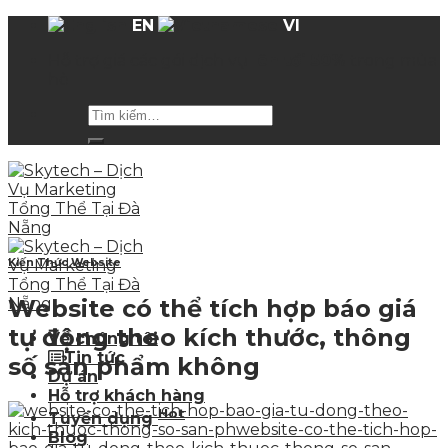
Skip
EN
VI
to
Hỗ trợ giá các gói dịch vụ
lên tới 50%
trong mùa
content
hè
Kiến Thức Website
Website có thể tích hợp báo giá
tự động theo kích thước, thông
Về chúng tôi
Tin tức
số sản phẩm không
Dự án
Hỗ trợ khách hàng
Hot
Tuyển dụng
Blog