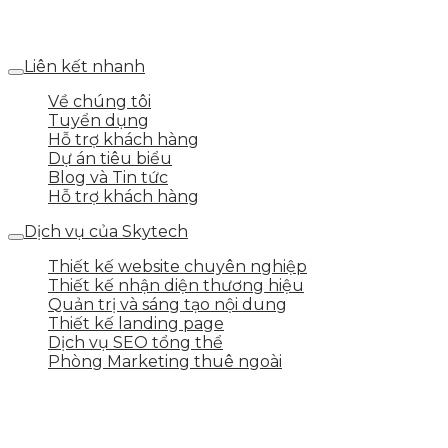
Số 25 DV1 – Nguyễn Khắc Hạnh – KĐT Mỗ Lao – Q.Hà
Đông – TP.Hà Nội
Liên kết nhanh
Về chúng tôi
Tuyển dụng
Hỗ trợ khách hàng
Dự án tiêu biểu
Blog và Tin tức
Hỗ trợ khách hàng
Dịch vụ của Skytech
Thiết kế website chuyên nghiệp
Thiết kế nhận diện thương hiệu
Quản trị và sáng tạo nội dung
Thiết kế landing page
Dịch vụ SEO tổng thể
Phòng Marketing thuê ngoài