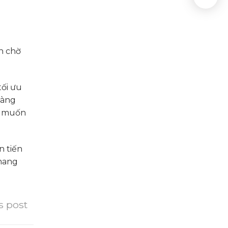
ần chờ
tối ưu
hàng
ạn muốn
n tiến
 mang
s post