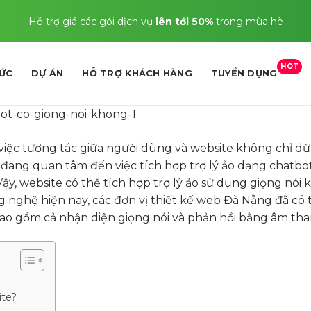
Hỗ trợ giá các gói dịch vụ
lên tới 50%
trong mùa hè
HOT
TỨC
DỰ ÁN
HỖ TRỢ KHÁCH HÀNG
TUYỂN DỤNG
việc tương tác giữa người dùng và website không chỉ dừn
đang quan tâm đến việc tích hợp trợ lý ảo dạng chatbo
ậy, website có thể tích hợp trợ lý ảo sử dụng giọng nói
ng nghệ hiện nay, các đơn vị thiết kế web Đà Nẵng đã có 
, bao gồm cả nhận diện giọng nói và phản hồi bằng âm tha
ite?