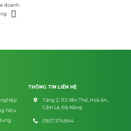
te doanh
ông
THÔNG TIN LIÊN HỆ
 nghiệp
Tầng 2, 113 Yên Thế, Hoà An,
Cẩm Lệ, Đà Nẵng
ng hiệu
 dung
0937.374.844