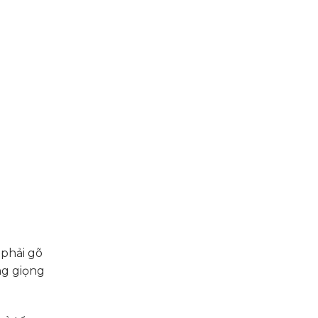
 phải gõ
ng giọng