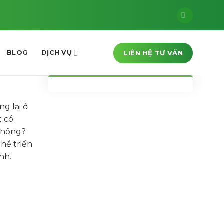
LIÊN HỆ TƯ VẤN
BLOG
DỊCH VỤ
g lại ở
t có
 không?
thể triển
nh.