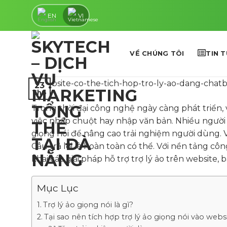
Skip
EN
VI
to
content
VỀ CHÚNG TÔI
TIN 
23
Th8
Trong thời đại công nghệ ngày càng phát triển, 
việc nhấp chuột hay nhập văn bản. Nhiều người 
giọng nói để nâng cao trải nghiệm người dùng. V
Câu trả lời là hoàn toàn có thể. Với nền tảng cô
khai các giải pháp hỗ trợ trợ lý ảo trên website
Mục Lục
Trợ lý ảo giọng nói là gì?
Tại sao nên tích hợp trợ lý ảo giọng nói vào webs