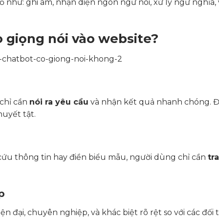
 như: ghi âm, nhận diện ngôn ngữ nói, xử lý ngữ nghĩa,
ảo giọng nói vào website?
chỉ cần
nói ra yêu cầu
và nhận kết quả nhanh chóng. Đ
huyết tật.
 cứu thông tin hay điền biểu mẫu, người dùng chỉ cần
tr
p
iện đại, chuyên nghiệp, và khác biệt rõ rệt so với các đối