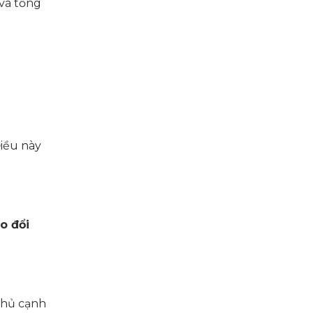
 và tổng
iều này
ao đổi
 thủ cạnh