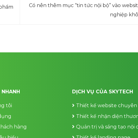
Có nên thêm mục “tin tức nội bộ” vào websi
 phẩm
nghiệp kh
T NHANH
DỊCH VỤ CỦA SKYTECH
g tôi
Thiết kế website chuyên
dụng
Thiết kế nhận diện thươ
khách hàng
Quản trị và sáng tạo nội
iêu biểu
Thiết kế landing page