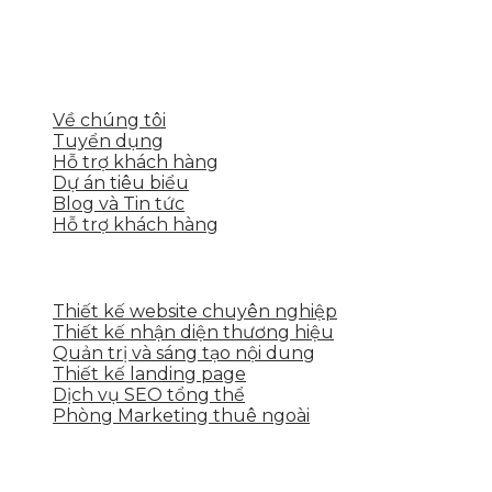
thương hiệu mạnh và bán hàng hiệu quả trên các
nền tảng số cho nhiều lĩnh vực kinh doanh
LIÊN KẾT NHANH
Về chúng tôi
Tuyển dụng
Hỗ trợ khách hàng
Dự án tiêu biểu
Blog và Tin tức
Hỗ trợ khách hàng
DỊCH VỤ CỦA SKYTECH
Thiết kế website chuyên nghiệp
Thiết kế nhận diện thương hiệu
Quản trị và sáng tạo nội dung
Thiết kế landing page
Dịch vụ SEO tổng thể
Phòng Marketing thuê ngoài
THÔNG TIN LIÊN HỆ