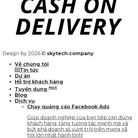
Design by 2026 ©
skytech.company
Về chúng tôi
Tin tức
Dự án
Hỗ trợ khách hàng
Hot
Tuyển dụng
Blog
Dịch vụ
Chạy quảng cáo Facebook Ads
Giúp doanh nghiệp của bạn tiếp cận đúng
khách hàng, tăng tương tác mạnh mẽ và
bứt phá doanh số vượt trội trên mạng xã
hội lớn nhất hành tinh!