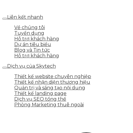
Số 25 DV1 – Nguyễn Khắc Hạnh – KĐT Mỗ Lao – Q.Hà
Đông – TP.Hà Nội
Liên kết nhanh
Về chúng tôi
Tuyển dụng
Hỗ trợ khách hàng
Dự án tiêu biểu
Blog và Tin tức
Hỗ trợ khách hàng
Dịch vụ của Skytech
Thiết kế website chuyên nghiệp
Thiết kế nhận diện thương hiệu
Quản trị và sáng tạo nội dung
Thiết kế landing page
Dịch vụ SEO tổng thể
Phòng Marketing thuê ngoài