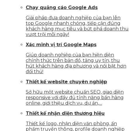
Chạy quảng cáo Google Ads
Giải pháp đưa doanh nghiệp của bạn lên
top Google nhanh chóng, tiếp cận đúng
khách hàng mục tiêu và bứt phá doanh thu
vượt trội mỗi ngày!
Xác minh vị trí Google Maps
Giúp doanh nghiệp của bạn hiện diện
chính thức trên bản đồ, tăng uy tín, thu
hút khách hàng địa phương và nổi bật hơn
đối thủ!
Thiết kế website chuyên nghiệp
Sở hữu một website chuẩn SEO, giao diện
responsive với đầy đủ tính năng bán hàng
online, giới thiệu dịch vụ, dự án,…
Thiết kế nhận diện thương hiệu
Thiết kế logo, nhận diện văn phòng, ấn
phẩm truyền thông, profile doanh nghiệp