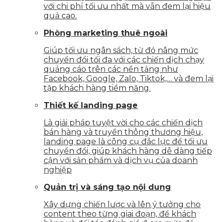
với chi phí tối ưu nhất mà vẫn đem lại hiệu
quả cao.
Phòng marketing thuê ngoài
Giúp tối ưu ngân sách, từ đó nâng mức
chuyển đổi tối đa với các chiến dịch chạy
quảng cáo trên các nền tảng như
Facebook, Google, Zalo, Tiktok,… và đem lại
tập khách hàng tiềm năng.
Thiết kế landing page
Là giải pháp tuyệt vời cho các chiến dịch
bán hàng và truyền thông thương hiệu,
landing page là công cụ đắc lực để tối ưu
chuyển đổi, giúp khách hàng dễ dàng tiếp
cận với sản phẩm và dịch vụ của doanh
nghiệp
Quản trị và sáng tạo nội dung
Xây dựng chiến lược và lên ý tưởng cho
content theo từng giai đoạn, để khách