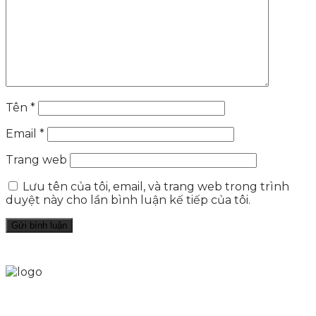
Tên
*
Email
*
Trang web
Lưu tên của tôi, email, và trang web trong trình
duyệt này cho lần bình luận kế tiếp của tôi.
Skytech cung cấp giải pháp Digital Marketing tổng
thể, toàn diện giúp doanh nghiệp xây dựng một