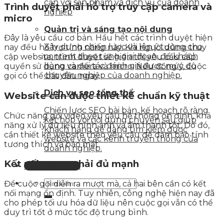
cận với sản phẩm và dịch vụ của doanh
Trình duyệt phải hỗ trợ truy cập camera và
nghiệp
micro
Quản trị và sáng tạo nội dung
Đây là yêu cầu cơ bản. Hầu hết các trình duyệt hiện
Xây dựng chiến lược và lên ý tưởng cho
nay đều hỗ trợ tính năng này. Khi người dùng truy
content theo từng giai đoạn, để khách
cập website, trình duyệt sẽ hiển thị yêu cầu cấp
hàng và đối tác đánh giá được mức độ
quyền sử dụng camera và micro. Nếu đồng ý, cuộc
chuyên nghiệp của doanh nghiệp.
gọi có thể bắt đầu ngay.
Dịch vụ seo tổng thể
Website cần được thiết kế chuẩn kỹ thuật
Chiến lược SEO bài bản, kế hoạch rõ ràng
Chức năng gọi video yêu cầu hệ thống ổn định, khả
kết hợp với nội dung chuyên sâu giúp
năng xử lý dữ liệu hình ảnh và âm thanh tốt. Do đó,
khách hàng dễ dàng tìm kiếm được
cần thiết kế website theo yêu cầu để đảm bảo tính
website và các kênh truyền thông của
tương thích và bảo mật.
doanh nghiệp.
Kết nối mạng phải đủ mạnh
Liên hệ tư vấn
Để cuộc gọi diễn ra mượt mà, cả hai bên cần có kết
nối mạng ổn định. Tuy nhiên, công nghệ hiện nay đã
cho phép tối ưu hóa dữ liệu nên cuộc gọi vẫn có thể
duy trì tốt ở mức tốc độ trung bình.