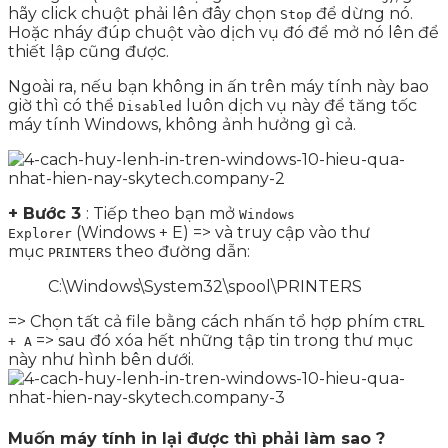
hãy click chuột phải lên đây chọn
để dừng nó.
Stop
Hoặc nháy đúp chuột vào dịch vụ đó để mở nó lên để
thiết lập cũng được.
Ngoài ra, nếu bạn không in ấn trên máy tính này bao
giờ thì có thể
luôn dịch vụ này để tăng tốc
Disabled
máy tính Windows, không ảnh hưởng gì cả.
+ Bước 3
: Tiếp theo bạn mở
Windows
(Windows + E) => và truy cập vào thư
Explorer
mục
theo đường dẫn:
PRINTERS
C:\Windows\System32\spool\PRINTERS
=> Chọn tất cả file bằng cách nhấn tổ hợp phím
CTRL
=> sau đó xóa hết những tập tin trong thư mục
+ A
này như hình bên dưới.
Muốn máy tính in lại được thì phải làm sao ?