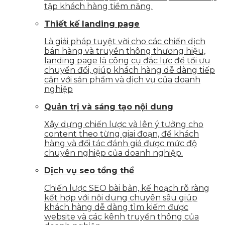
tập khách hàng tiềm năng.
Thiết kế landing page
Là giải pháp tuyệt vời cho các chiến dịch
bán hàng và truyền thông thương hiệu,
landing page là công cụ đắc lực để tối ưu
chuyển đổi, giúp khách hàng dễ dàng tiếp
cận với sản phẩm và dịch vụ của doanh
nghiệp
Quản trị và sáng tạo nội dung
Xây dựng chiến lược và lên ý tưởng cho
content theo từng giai đoạn, để khách
hàng và đối tác đánh giá được mức độ
chuyên nghiệp của doanh nghiệp.
Dịch vụ seo tổng thể
Chiến lược SEO bài bản, kế hoạch rõ ràng
kết hợp với nội dung chuyên sâu giúp
khách hàng dễ dàng tìm kiếm được
website và các kênh truyền thông của