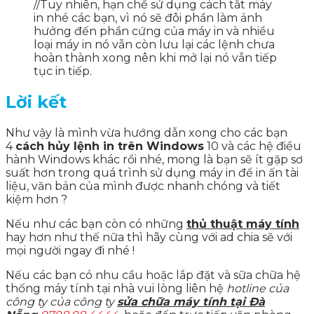
//Tuy nhiên, hạn chế sử dụng cách tắt máy
in nhé các bạn, vì nó sẽ đôi phần làm ảnh
hưởng đến phần cứng của máy in và nhiều
loại máy in nó vẫn còn lưu lại các lệnh chưa
hoàn thành xong nên khi mở lại nó vẫn tiếp
tục in tiếp.
Lời kết
Như vậy là mình vừa hướng dẫn xong cho các bạn
4
cách hủy lệnh in trên Windows
10 và các hệ điều
hành Windows khác rồi nhé, mong là bạn sẽ ít gặp sơ
suất hơn trong quá trình sử dụng máy in để in ấn tài
liệu, văn bản của mình được nhanh chóng và tiết
kiệm hơn ?
Nếu như các bạn còn có những
thủ thuật máy tính
hay hơn như thế nữa thì hãy cùng với ad chia sẽ với
mọi người ngay đi nhé !
Nếu các bạn có nhu cầu hoặc lắp đặt và sữa chữa hệ
thống máy tính tại nhà vui lòng liên hệ
hotline của
công ty của công ty
sửa chữa máy tính tại Đà