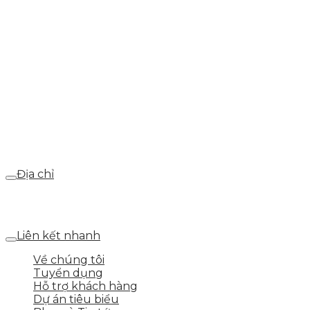
info@skytech.company
Hotline
0986.413.xxx - 0937.374.844
Email
webdemo@gmail.com
Địa chỉ
Số 25 DV1 – Nguyễn Khắc Hạnh – KĐT Mỗ Lao – Q.Hà
Đông – TP.Hà Nội
Liên kết nhanh
Về chúng tôi
Tuyển dụng
Hỗ trợ khách hàng
Dự án tiêu biểu