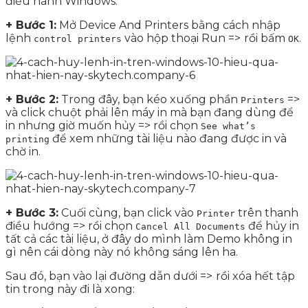
điều hành Windows.
+ Bước 1:
Mở Device And Printers bằng cách nhập
lệnh
vào hộp thoại Run =>
rồi bấm
.
control printers
OK
+ Bước 2:
Trong đây, bạn kéo xuống phần
=>
Printers
và click chuột phải lên máy in mà bạn đang dùng để
in nhưng giờ muốn hủy => rồi chọn
See what’s
để xem những tài liệu nào đang được in và
printing
chờ in.
+ Bước 3:
Cuối cùng, bạn click vào
trên thanh
Printer
điều hướng => rồi chọn
để hủy in
Cancel All Documents
tất cả các tài liệu, ở đây do mình làm Demo không in
gì nên cái dòng này nó không sáng lên ha.
Sau đó, bạn vào lại đường dẫn dưới =>
rồi xóa hết tập
tin trong này đi là xong: