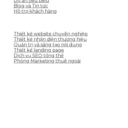
Dự án tiêu biểu
Blog và Tin tức
Hỗ trợ khách hàng
DỊCH VỤ CỦA SKYTECH
Thiết kế website chuyên nghiệp
Thiết kế nhận diện thương hiệu
Quản trị và sáng tạo nội dung
Thiết kế landing page
Dịch vụ SEO tổng thể
Phòng Marketing thuê ngoài
THÔNG TIN LIÊN HỆ
Tầng 2, 113 Yên Thế, Hoà An, Cẩm Lệ, Đà Nẵng
0937.374.844