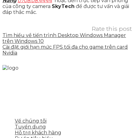
Nẵng
0708.08.4444
hoặc đến trực tiếp văn phòng
của công ty camera
SkyTech
để được tư vấn và giải
đáp thắc mắc.
Rate this post
Tìm hiểu về tiến trình Desktop Windows Manager
trên Windows 10
Cài đặt giới hạn mức FPS tối đa cho game trên card
Nvidia
Skytech cung cấp giải pháp Digital Marketing tổng
thể, toàn diện giúp doanh nghiệp xây dựng một
thương hiệu mạnh và bán hàng hiệu quả trên các
nền tảng số cho nhiều lĩnh vực kinh doanh
LIÊN KẾT NHANH
Về chúng tôi
Tuyển dụng
Hỗ trợ khách hàng