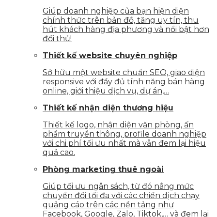
Giúp doanh nghiệp của bạn hiện diện
chính thức trên bản đồ, tăng uy tín, thu
hút khách hàng địa phương và nổi bật hơn
đối thủ!
Thiết kế website chuyên nghiệp
Sở hữu một website chuẩn SEO, giao diện
responsive với đầy đủ tính năng bán hàng
online, giới thiệu dịch vụ, dự án,…
Thiết kế nhận diện thương hiệu
Thiết kế logo, nhận diện văn phòng, ấn
phẩm truyền thông, profile doanh nghiệp
với chi phí tối ưu nhất mà vẫn đem lại hiệu
quả cao.
Phòng marketing thuê ngoài
Giúp tối ưu ngân sách, từ đó nâng mức
chuyển đổi tối đa với các chiến dịch chạy
quảng cáo trên các nền tảng như
Facebook, Google, Zalo, Tiktok,… và đem lại