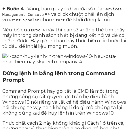
+ Bước 4
: Vâng, bạn quay trở lại cửa sổ của
Services
=> và click chuột phải lên dịch
Management Console
vụ
chọn
để khởi động lại nó.
Print Spooler
Start
Nếu bỏ qua
này thì bạn sẽ không thể tìm thấy
Bước 4
máy in trong danh sách thiết bị đang kết nối và để có
thể in được. Bây giờ thì bạn hãy thực hiện các bước lại
từ đầu để in tài liệu mong muốn.
Dừng lệnh in bằng lệnh trong Command
Prompt
Command Prompt hay gọi tắt là CMD
là một trong
những công cụ rất quyền lực trên hệ điều hành
Windows 10 nói riêng và tất cả hệ điều hành Windows
nói chung => vậy nên không lí do gì mà chúng ta lại
không dùng
để hủy lệnh in trên Windows 10.
cmd
Thực chất cách 2 này không khác gì Cách 1 ở trên cả,
nhưng thay vì thực hiện trên giao diện đồ họa như