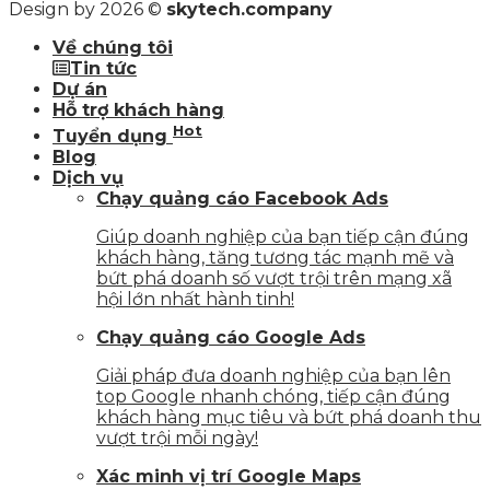
Design by 2026 ©
skytech.company
Về chúng tôi
Tin tức
Dự án
Hỗ trợ khách hàng
Hot
Tuyển dụng
Blog
Dịch vụ
Chạy quảng cáo Facebook Ads
Giúp doanh nghiệp của bạn tiếp cận đúng
khách hàng, tăng tương tác mạnh mẽ và
bứt phá doanh số vượt trội trên mạng xã
hội lớn nhất hành tinh!
Chạy quảng cáo Google Ads
Giải pháp đưa doanh nghiệp của bạn lên
top Google nhanh chóng, tiếp cận đúng
khách hàng mục tiêu và bứt phá doanh thu
vượt trội mỗi ngày!
Xác minh vị trí Google Maps