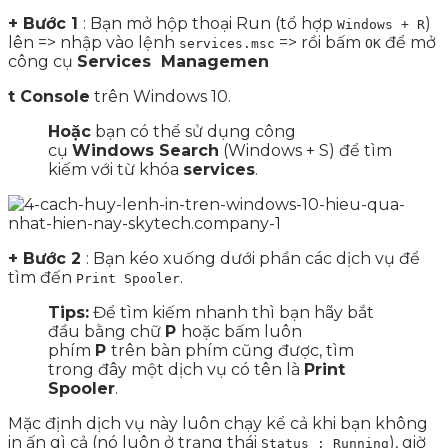
+ Bước 1
: Bạn mở hộp thoại Run (tổ hợp
)
Windows + R
lên => nhập vào lệnh
=> rồi bấm
để mở
services.msc
OK
công cụ
Services Managemen
t Console
trên Windows 10.
Hoặc
bạn có thể sử dụng công
cụ
Windows Search
(Windows + S) để tìm
kiếm với từ khóa
services
.
+ Bước 2
: Bạn kéo xuống dưới phần các dịch vụ để
tìm đến
.
Print Spooler
Tips:
Để tìm kiếm nhanh thì bạn hãy bắt
đầu bằng chữ
P
hoặc bấm luôn
phím
P
trên bàn phím cũng được, tìm
trong đây một dịch vụ có tên là
Print
Spooler
.
Mặc định dịch vụ này luôn chạy kể cả khi bạn không
in ấn gì cả (nó luôn ở trạng thái
), giờ
Status : Running