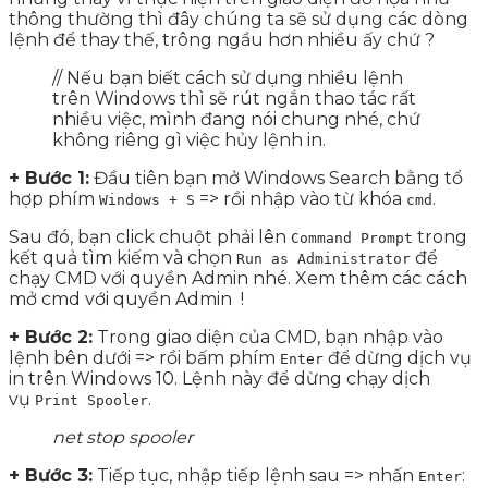
thông thường thì đây chúng ta sẽ sử dụng các dòng
lệnh để thay thế, trông ngầu hơn nhiều ấy chứ ?
// Nếu bạn biết cách sử dụng nhiều lệnh
trên Windows thì sẽ rút ngắn thao tác rất
nhiều việc, mình đang nói chung nhé, chứ
không riêng gì việc hủy lệnh in.
+ Bước 1:
Đầu tiên bạn mở Windows Search bằng tổ
hợp phím
=> rồi nhập vào từ khóa
.
Windows + S
cmd
Sau đó, bạn click chuột phải lên
trong
Command Prompt
kết quả tìm kiếm và chọn
để
Run as Administrator
chạy CMD với quyền Admin nhé. Xem thêm các cách
mở cmd với quyền Admin !
+ Bước 2:
Trong giao diện của CMD, bạn nhập vào
lệnh bên dưới => rồi bấm phím
để dừng dịch vụ
Enter
in trên Windows 10. Lệnh này để dừng chạy dịch
vụ
.
Print Spooler
net stop spooler
+ Bước 3:
Tiếp tục, nhập tiếp lệnh sau => nhấn
:
Enter