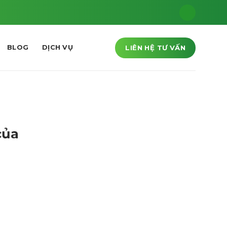
LIÊN HỆ TƯ VẤN
BLOG
DỊCH VỤ
của