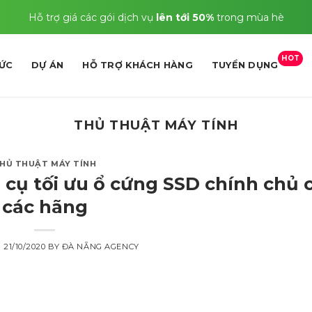
Hỗ trợ giá các gói dịch vụ
lên tới 50%
trong mùa hè
HOT
TỨC
DỰ ÁN
HỖ TRỢ KHÁCH HÀNG
TUYỂN DỤNG
THỦ THUẬT MÁY TÍNH
HỦ THUẬT MÁY TÍNH
g cụ tối ưu ổ cứng SSD chính chủ 
các hãng
N
21/10/2020
BY
ĐÀ NẴNG AGENCY