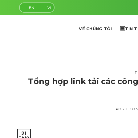
Skip
EN
VI
to
content
VỀ CHÚNG TÔI
TIN 
T
Tổng hợp link tải các côn
POSTED O
21
Th10