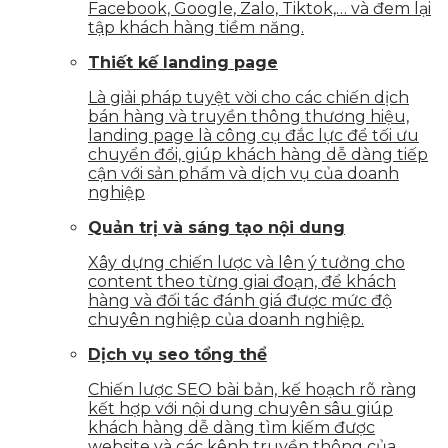
Facebook, Google, Zalo, Tiktok,… và đem lại
tập khách hàng tiềm năng.
Thiết kế landing page
Là giải pháp tuyệt vời cho các chiến dịch
bán hàng và truyền thông thương hiệu,
landing page là công cụ đắc lực để tối ưu
chuyển đổi, giúp khách hàng dễ dàng tiếp
cận với sản phẩm và dịch vụ của doanh
nghiệp
Quản trị và sáng tạo nội dung
Xây dựng chiến lược và lên ý tưởng cho
content theo từng giai đoạn, để khách
hàng và đối tác đánh giá được mức độ
chuyên nghiệp của doanh nghiệp.
Dịch vụ seo tổng thể
Chiến lược SEO bài bản, kế hoạch rõ ràng
kết hợp với nội dung chuyên sâu giúp
khách hàng dễ dàng tìm kiếm được
website và các kênh truyền thông của