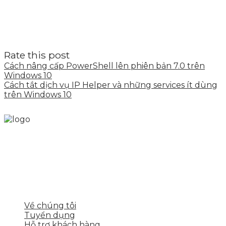
Rate this post
Cách nâng cấp PowerShell lên phiên bản 7.0 trên
Windows 10
Cách tắt dịch vụ IP Helper và những services ít dùng
trên Windows 10
Skytech cung cấp giải pháp Digital Marketing tổng
thể, toàn diện giúp doanh nghiệp xây dựng một
thương hiệu mạnh và bán hàng hiệu quả trên các
nền tảng số cho nhiều lĩnh vực kinh doanh
LIÊN KẾT NHANH
Về chúng tôi
Tuyển dụng
Hỗ trợ khách hàng