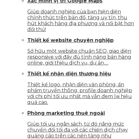
Xác minh vị trí Google Maps
Giúp doanh nghiệp của bạn hiện diện
chính thức trên bản đồ, tăng uy tín, thu
hút khách hàng địa phương và nổi bật hơn
đối thủ!
Thiết kế website chuyên nghiệp
Sở hữu một website chuẩn SEO, giao diện
responsive với đầy đủ tính năng bán hàng
online, giới thiệu dịch vụ, dự án,…
Thiết kế nhận diện thương hiệu
Thiết kế logo, nhận diện văn phòng, ấn
phẩm truyền thông, profile doanh nghiệp
với chi phí tối ưu nhất mà vẫn đem lại hiệu
quả cao.
Phòng marketing thuê ngoài
Giúp tối ưu ngân sách, từ đó nâng mức
chuyển đổi tối đa với các chiến dịch chạy
quảng cáo trên các nền tảng như