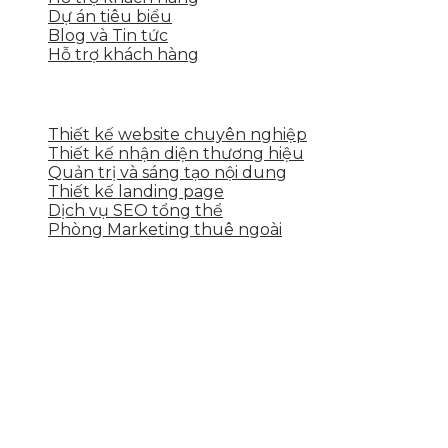
Dự án tiêu biểu
Blog và Tin tức
Hỗ trợ khách hàng
DỊCH VỤ CỦA SKYTECH
Thiết kế website chuyên nghiệp
Thiết kế nhận diện thương hiệu
Quản trị và sáng tạo nội dung
Thiết kế landing page
Dịch vụ SEO tổng thể
Phòng Marketing thuê ngoài
THÔNG TIN LIÊN HỆ
Tầng 2, 113 Yên Thế, Hoà An, Cẩm Lệ, Đà Nẵng
0937.374.844