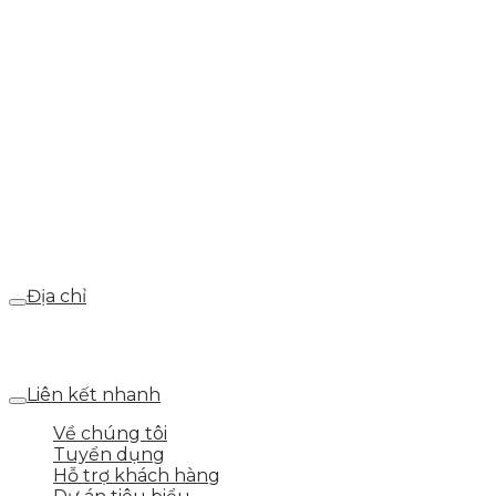
info@skytech.company
Hotline
0986.413.xxx - 0937.374.844
Email
webdemo@gmail.com
Địa chỉ
Số 25 DV1 – Nguyễn Khắc Hạnh – KĐT Mỗ Lao – Q.Hà
Đông – TP.Hà Nội
Liên kết nhanh
Về chúng tôi
Tuyển dụng
Hỗ trợ khách hàng