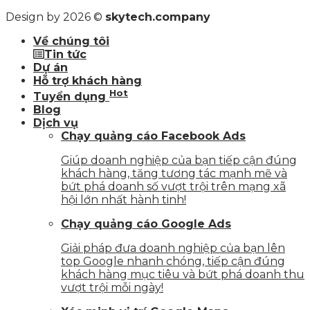
Design by 2026 ©
skytech.company
Về chúng tôi
Tin tức
Dự án
Hỗ trợ khách hàng
Hot
Tuyển dụng
Blog
Dịch vụ
Chạy quảng cáo Facebook Ads
Giúp doanh nghiệp của bạn tiếp cận đúng
khách hàng, tăng tương tác mạnh mẽ và
bứt phá doanh số vượt trội trên mạng xã
hội lớn nhất hành tinh!
Chạy quảng cáo Google Ads
Giải pháp đưa doanh nghiệp của bạn lên
top Google nhanh chóng, tiếp cận đúng
khách hàng mục tiêu và bứt phá doanh thu
vượt trội mỗi ngày!