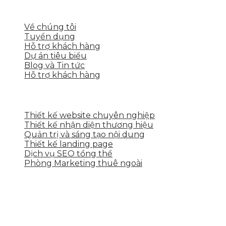
LIÊN KẾT NHANH
Về chúng tôi
Tuyển dụng
Hỗ trợ khách hàng
Dự án tiêu biểu
Blog và Tin tức
Hỗ trợ khách hàng
DỊCH VỤ CỦA SKYTECH
Thiết kế website chuyên nghiệp
Thiết kế nhận diện thương hiệu
Quản trị và sáng tạo nội dung
Thiết kế landing page
Dịch vụ SEO tổng thể
Phòng Marketing thuê ngoài
THÔNG TIN LIÊN HỆ
Tầng 2, 113 Yên Thế, Hoà An, Cẩm Lệ, Đà Nẵng