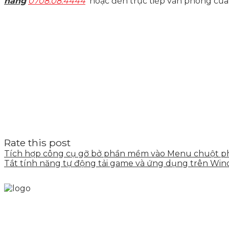
nẵng
0708.08.4444
hoặc đến trực tiếp văn phòng củ
Rate this post
Tích hợp công cụ gỡ bở phần mềm vào Menu chuột p
Tắt tính năng tự động tải game và ứng dụng trên Win
Skytech cung cấp giải pháp Digital Marketing tổng t
tảng số cho nhiều lĩnh vực kinh doanh