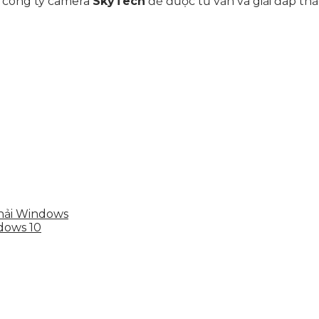
a công ty camera
SkyTech
để được tư vấn và giải đáp th
hải Windows
dows 10
hể, toàn diện giúp doanh nghiệp xây dựng một thương h