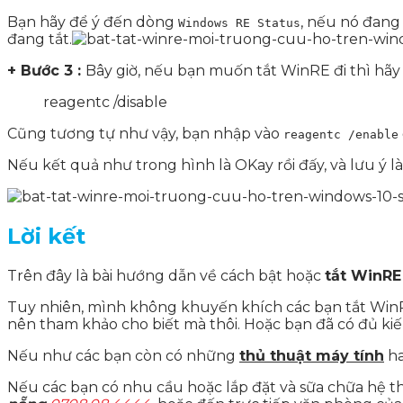
Bạn hãy để ý đến dòng
, nếu nó đang
Windows RE Status
đang tắt.
+ Bước 3 :
Bây giờ, nếu bạn muốn tắt WinRE đi thì hãy
reagentc /disable
Cũng tương tự như vậy, bạn nhập vào
reagentc /enable
Nếu kết quả như trong hình là OKay rồi đấy, và lưu ý l
Lời kết
Trên đây là bài hướng dẫn về cách bật hoặc
tắt WinRE
Tuy nhiên, mình không khuyến khích các bạn tắt WinRE
nên tham khảo cho biết mà thôi. Hoặc bạn đã có đủ kiế
Nếu như các bạn còn có những
thủ thuật máy tính
ha
Nếu các bạn có nhu cầu hoặc lắp đặt và sữa chữa hệ th