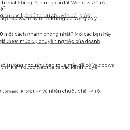
ch hoạt khi người dùng cài đặt Windows 10 rồi,
 ạ?
g cụ đắc lực để tối ưu chuyển đổi, giúp
rái phép vào máy tính, khi người dùng có ý
10
một cách nhanh chóng nhất? Mời các bạn hãy
h giá được mức độ chuyên nghiệp của doanh
ột số trường hợp như bạn mua máy đã có Windows
g tìm kiếm được website và các kênh truyền
n
=> và nhấn chuột phải => rồi
Command Prompt