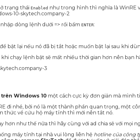
 ở trạng thái
như trong hình thì nghĩa là WinRE v
Enabled
 nhập dòng lệnh dưới => rồi bấm
:
ENTER
để bật lại nếu nó đã bị tắt hoặc muốn bật lại sau khi dùn
à khi chạy lệnh bật sẽ mất nhiều thời gian hơn nên bạn h
 trên Windows 10
một cách cực kỳ đơn giản mà mình ti
 đi nhé, bởi nó là một thành phần quan trọng, một công
n thức về cứu hộ máy tính thì mới nên tắt nó.
y hơn như thế nữa thì hãy cùng với ad chia sẽ với mọi ng
ống máy tính tại nhà vui lòng liên hệ
hotline của công t