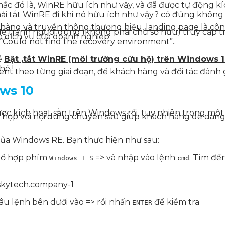
mắc đó là, WinRE hữu ích như vậy, và đã được tự động kí
 phải tắt WinRE đi khi nó hữu ích như vậy? có đúng không
n hàng và truyền thông thương hiệu, landing page là côn
à để tránh người dùng (không phải chủ sở hữu) truy cập t
à dịch vụ của doanh nghiệp
“Could not find the recovery environment”..
ể
Bật ,tắt WinRE (môi trường cứu hộ) trên Windows 
hé !
tent theo từng giai đoạn, để khách hàng và đối tác đán
ws 10
ợc kích hoạt sẵn trên Windows rồi, tuy nhiên trong m
ết hợp với nội dung chuyên sâu giúp khách hàng dễ dàn
i của Windows RE. Bạn thực hiện như sau:
tổ hợp phím
=> và nhập vào lệnh
. Tìm đế
Windows + S
cmd
u lệnh bên dưới vào => rồi nhấn
để kiểm tra
ENTER