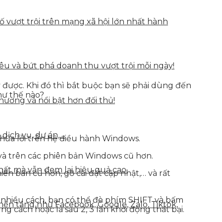
vượt trội trên mạng xã hội lớn nhất hành
u và bứt phá doanh thu vượt trội mỗi ngày!
 được. Khi đó thì bắt buộc bạn sẽ phải dùng đến
hư thế nào?
hương và nổi bật hơn đối thủ!
 dịch vụ, dự án,…
hữa lỗi trên hệ điều hành Windows.
à trên các phiên bản Windows cũ hơn.
hất mà vẫn đem lại hiệu quả cao.
n bản cũ hơn, gỡ cài đặt cập nhật,… và rất
 nhiều cách, bạn có thể đè phím SHIFT và bấm
nền tảng như Facebook, Google, Zalo, Tiktok,
 cách hoặc là sau 2, 3 lần khởi động thất bại.