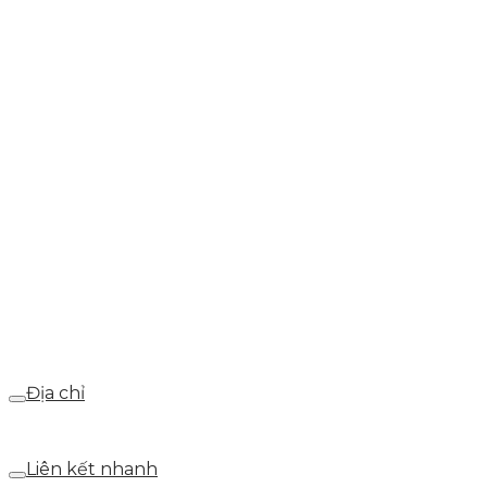
0937.374.844
info@skytech.company
Hotline
0986.413.xxx - 0937.374.844
Email
webdemo@gmail.com
Địa chỉ
Số 25 DV1 – Nguyễn Khắc Hạnh – KĐT Mỗ Lao – Q.Hà Đ
Liên kết nhanh