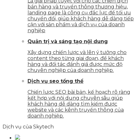
Là giải pháp tuyệt vời cho các chiến dịch
bán hàng và truyền thông thương hiệu,
landing page là công cụ đắc lực để tối ưu
chuyển đổi, giúp khách hàng dễ dàng tiếp
cận với sản phẩm và dịch vụ của doanh
nghiệp
Quản trị và sáng tạo nội dung
Xây dựng chiến lược và lên ý tưởng cho
content theo từng giai đoạn, để khách
hàng và đối tác đánh giá được mức độ
chuyên nghiệp của doanh nghiệp.
Dịch vụ seo tổng thể
Chiến lược SEO bài bản, kế hoạch rõ ràng
kết hợp với nội dung chuyên sâu giúp
khách hàng dễ dàng tìm kiếm được
website và các kênh truyền thông của
doanh nghiệp.
Dịch vụ của Skytech