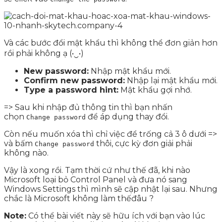
Và các bước đổi mật khẩu thì không thể đơn giản hơn
rồi phải không ạ (•‿•)
New password:
Nhập mật khẩu mới.
Confirm new password:
Nhập lại mật khẩu mới.
Type a password hint:
Mật khẩu gợi nhớ.
=> Sau khi nhập đủ thông tin thì bạn nhấn
chọn
để áp dụng thay đổi.
Change password
Còn nếu muốn xóa thì chỉ việc để trống cả 3 ô dưới =>
và bấm
thôi, cực kỳ đơn giải phải
Change password
không nào.
Vậy là xong rồi. Tạm thời cứ như thế đã, khi nào
Microsoft loại bỏ Control Panel và đưa nó sang
Windows Settings thì mình sẽ cập nhật lại sau. Nhưng
chắc là Microsoft không làm thếđâu ?
Note:
Có thể bài viết này sẽ hữu ích với bạn vào lúc