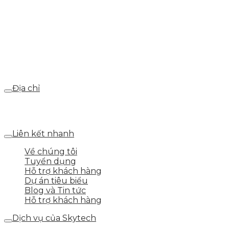
Hotline
0986.413.xxx - 0937.374.844
Email
webdemo@gmail.com
Địa chỉ
Số 25 DV1 – Nguyễn Khắc Hạnh – KĐT Mỗ Lao – Q.Hà
Đông – TP.Hà Nội
Liên kết nhanh
Về chúng tôi
Tuyển dụng
Hỗ trợ khách hàng
Dự án tiêu biểu
Blog và Tin tức
Hỗ trợ khách hàng
Dịch vụ của Skytech