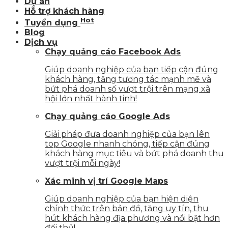
Dự án
Hỗ trợ khách hàng
Hot
Tuyển dụng
Blog
Dịch vụ
Chạy quảng cáo Facebook Ads
Giúp doanh nghiệp của bạn tiếp cận đúng
khách hàng, tăng tương tác mạnh mẽ và
bứt phá doanh số vượt trội trên mạng xã
hội lớn nhất hành tinh!
Chạy quảng cáo Google Ads
Giải pháp đưa doanh nghiệp của bạn lên
top Google nhanh chóng, tiếp cận đúng
khách hàng mục tiêu và bứt phá doanh thu
vượt trội mỗi ngày!
Xác minh vị trí Google Maps
Giúp doanh nghiệp của bạn hiện diện
chính thức trên bản đồ, tăng uy tín, thu
hút khách hàng địa phương và nổi bật hơn
đối thủ!