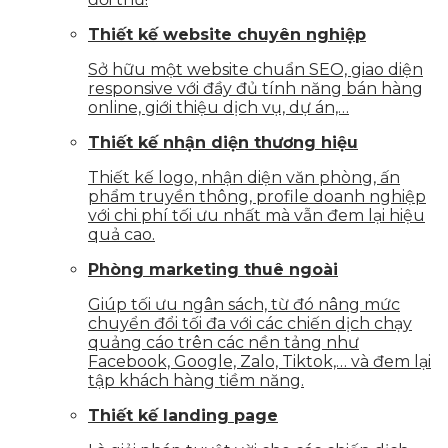
Thiết kế website chuyên nghiệp
Sở hữu một website chuẩn SEO, giao diện
responsive với đầy đủ tính năng bán hàng
online, giới thiệu dịch vụ, dự án,…
Thiết kế nhận diện thương hiệu
Thiết kế logo, nhận diện văn phòng, ấn
phẩm truyền thông, profile doanh nghiệp
với chi phí tối ưu nhất mà vẫn đem lại hiệu
quả cao.
Phòng marketing thuê ngoài
Giúp tối ưu ngân sách, từ đó nâng mức
chuyển đổi tối đa với các chiến dịch chạy
quảng cáo trên các nền tảng như
Facebook, Google, Zalo, Tiktok,… và đem lại
tập khách hàng tiềm năng.
Thiết kế landing page