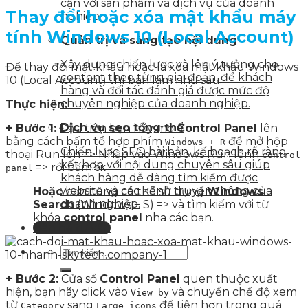
cận với sản phẩm và dịch vụ của doanh
Thay đổi hoặc xóa mật khẩu máy
nghiệp
tính Windows 10 (Local Account)
Quản trị và sáng tạo nội dung
Xây dựng chiến lược và lên ý tưởng cho
Để thay đổi mật khẩu hoặc là xóa mật khẩu Windows
content theo từng giai đoạn, để khách
10 (Local Account) thì bạn làm như sau:
hàng và đối tác đánh giá được mức độ
chuyên nghiệp của doanh nghiệp.
Thực hiện:
Dịch vụ seo tổng thể
+ Bước 1:
Đầu tiên bạn hãy mở
Control Panel
lên
bằng cách bấm tổ hợp phím
để mở hộp
Windows + R
Chiến lược SEO bài bản, kế hoạch rõ ràng
thoại Run lên => Nhập vào Windows Run lệnh
control
kết hợp với nội dung chuyên sâu giúp
=> rồi bấm
panel
OK
khách hàng dễ dàng tìm kiếm được
website và các kênh truyền thông của
Hoặc
bạn cũng có thể sử dụng
Windows
doanh nghiệp.
Search
(Windows + S) => và tìm kiếm với từ
khóa
control panel
nha các bạn.
Liên hệ tư vấn
+ Bước 2:
Cửa sổ
Control Panel
quen thuộc xuất
hiện, bạn hãy click vào
và chuyển chế độ xem
View by
từ
sang
để tiện hơn trong quá
Category
Large icons