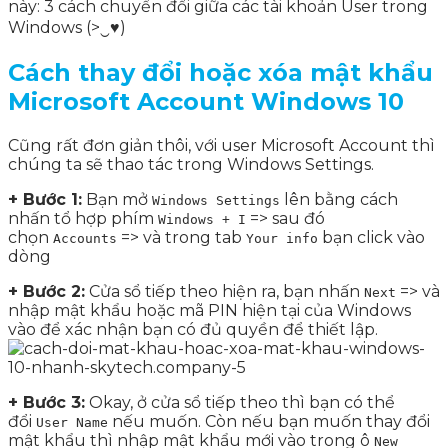
này: 3 cách chuyển đổi giữa các tài khoản User trong
Windows (>‿♥)
Cách thay đổi hoặc xóa mật khẩu
Microsoft Account Windows 10
Cũng rất đơn giản thôi, với user Microsoft Account thì
chúng ta sẽ thao tác trong Windows Settings.
+ Bước 1:
Bạn mở
lên bằng cách
Windows Settings
nhấn tổ hợp phím
=> sau đó
Windows + I
chọn
=> và trong tab
bạn click vào
Accounts
Your info
dòng
+ Bước 2:
Cửa sổ tiếp theo hiện ra, bạn nhấn
=> và
Next
nhập mật khẩu hoặc mã PIN hiện tại của Windows
vào để xác nhận bạn có đủ quyền để thiết lập.
+ Bước 3:
Okay, ở cửa sổ tiếp theo thì bạn có thể
đổi
nếu muốn. Còn nếu bạn muốn thay đổi
User Name
mật khẩu thì nhập mật khẩu mới vào trong ô
New