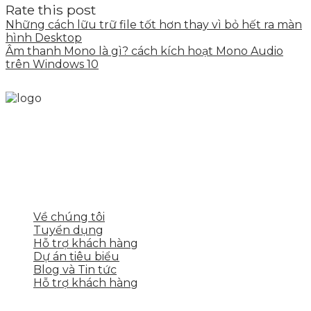
Rate this post
Những cách lữu trữ file tốt hơn thay vì bỏ hết ra màn
hình Desktop
Âm thanh Mono là gì? cách kích hoạt Mono Audio
trên Windows 10
Skytech cung cấp giải pháp Digital Marketing tổng
thể, toàn diện giúp doanh nghiệp xây dựng một
thương hiệu mạnh và bán hàng hiệu quả trên các
nền tảng số cho nhiều lĩnh vực kinh doanh
LIÊN KẾT NHANH
Về chúng tôi
Tuyển dụng
Hỗ trợ khách hàng
Dự án tiêu biểu
Blog và Tin tức
Hỗ trợ khách hàng
DỊCH VỤ CỦA SKYTECH