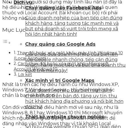
Nếu bạn là người sử dụng máy tính lâu năn (ở đây là
Dịch vụ
hệ điều hành Windows) thì có lẽ bạn đã quá quen
Chạy quảng cáo Facebook Ads
thuộc với Local Account (tài khoản cục bộ) rồi phải
Giúp doanh nghiệp của bạn tiếp cận đúng
không nào.
khách hàng, tăng tương tác mạnh mẽ và
bứt phá doanh số vượt trội trên mạng xã
Mục Lục
hội lớn nhất hành tinh!
Chạy quảng cáo Google Ads
Thay đổi hoặc xóa mật khẩu máy tính Windows 10
Giải pháp đưa doanh nghiệp của bạn lên
(Local Account)
top Google nhanh chóng, tiếp cận đúng
Cách thay đổi hoặc xóa mật khẩu Microsoft
khách hàng mục tiêu và bứt phá doanh thu
Account Windows 10
vượt trội mỗi ngày!
Lời kết
Xác minh vị trí Google Maps
Nhất là trên các hệ điều hành cũ như Windows XP,
Windows 7, Windows Server… thì mình nghĩ chắc
Giúp doanh nghiệp của bạn hiện diện
chắn là bạn sẽ biết ಠoಠ
chính thức trên bản đồ, tăng uy tín, thu
hút khách hàng địa phương và nổi bật hơn
đối thủ!
Còn đối với các hệ điều hành mới về sau này, như là
Windows 8, 8.1 hay Windows 10 thì Microsoft khuyến
Thiết kế website chuyên nghiệp
khích người dùng sử dụng tài khoản Microsoft để
đăng nhập vào Windows thay vì tài khoản Local
Sở hữu một website chuẩn SEO, giao diện