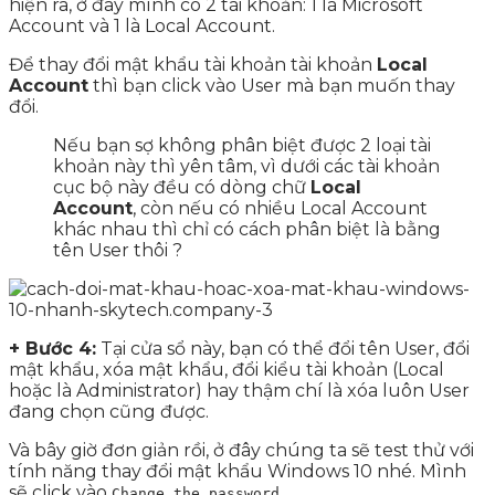
hiện ra, ở đây mình có 2 tài khoản: 1 là Microsoft
Account và 1 là Local Account.
Để thay đổi mật khẩu tài khoản tài khoản
Local
Account
thì bạn click vào User mà bạn muốn thay
đổi.
Nếu bạn sợ không phân biệt được 2 loại tài
khoản này thì yên tâm, vì dưới các tài khoản
cục bộ này đều có dòng chữ
Local
Account
, còn nếu có nhiều Local Account
khác nhau thì chỉ có cách phân biệt là bằng
tên User thôi ?
+ Bước 4:
Tại cửa sổ này, bạn có thể đổi tên User, đổi
mật khẩu, xóa mật khẩu, đổi kiểu tài khoản (Local
hoặc là Administrator) hay thậm chí là xóa luôn User
đang chọn cũng được.
Và bây giờ đơn giản rồi, ở đây chúng ta sẽ test thử với
tính năng thay đổi mật khẩu Windows 10 nhé. Mình
sẽ click vào
.
Change the password