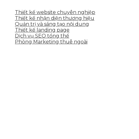
Thiết kế website chuyên nghiệp
Thiết kế nhận diện thương hiệu
Quản trị và sáng tạo nội dung
Thiết kế landing page
Dịch vụ SEO tổng thể
Phòng Marketing thuê ngoài
THÔNG TIN LIÊN HỆ
Tầng 2, 113 Yên Thế, Hoà An, Cẩm Lệ, Đà Nẵng
0937.374.844
info@skytech.company