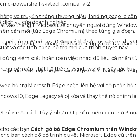
n hàng và truyền thông thương hiệu, landing page là côn
à dịch vụ của doanh nghiệp
mắt vào tháng 1, Microsoft sẽ chuyển người dùng Window
hiên bản mới (tức Edge Chromium) theo từng giai đoạn.
người dùng Windows 10 đều có thể sử dụng trình duyệt M
tent theo từng giai đoạn, để khách hàng và đối tác đán
uất và các tính năng hỗ trợ mới của trình duyệt này.
 dùng kiểm soát hoàn toàn việc nhập dữ liệu cá nhân từ
trong bản cập nhật hệ thống Windows 10, vì vậy các tùy
ết hợp với nội dung chuyên sâu giúp khách hàng dễ dàn
web hỗ trợ Microsoft Edge hoặc liên hệ với bộ phận hỗ t
Windows 10, Edge Legacy sẽ bị xóa và thay thế nó chính
yệt này một cách tùy ý như một phần mềm bên thứ 3 nữ
n cho các bạn
Cách gỡ bỏ Edge Chromium trên Windo
 cho bạn cách gỡ bỏ trình duyệt Microsoft Edge cũ trên