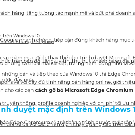
ách hàng, tăng tương tác mạnh mẽ và bứt phá doanh số 
h trên Windows 10
 Google nhanh chóng, tiếp cận đúng khách hàng mục tiê
crosoft không cho phép
ạo ra nhằm mục đích thay thế cho trình duyệt Microsof
hức trên bản đồ, tăng uy tín, thu hút khách hàng địa p
 cho chúng ta thoải mái cài đặt, trải nghiệm, cũng như 
g những bản vá tiếp theo của Windows 10 thì Edge Chro
 trước đây nữa.
onsive với đầy đủ tính năng bán hàng online, giới thiệu
n cho các bạn
cách gỡ bỏ Microsoft Edge Chromium
truyền thông, profile doanh nghiệp với chi phí tối ưu n
ình duyệt mặc định trên Windows 
ng báo Edge Chromium sẽ trở thành trình duyệt mới trê
 đổi tối đa với các chiến dịch chạy quảng cáo trên các 