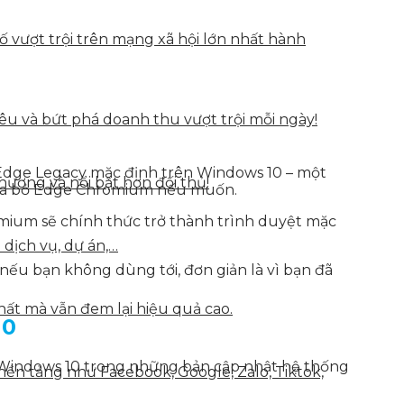
vượt trội trên mạng xã hội lớn nhất hành
u và bứt phá doanh thu vượt trội mỗi ngày!
t Edge Legacy mặc định trên Windows 10 – một
hương và nổi bật hơn đối thủ!
là xóa bỏ Edge Chromium nếu muốn.
mium sẽ chính thức trở thành trình duyệt mặc
 dịch vụ, dự án,…
nếu bạn không dùng tới, đơn giản là vì bạn đã
hất mà vẫn đem lại hiệu quả cao.
10
n Windows 10 trong những bản cập nhật hệ thống
nền tảng như Facebook, Google, Zalo, Tiktok,