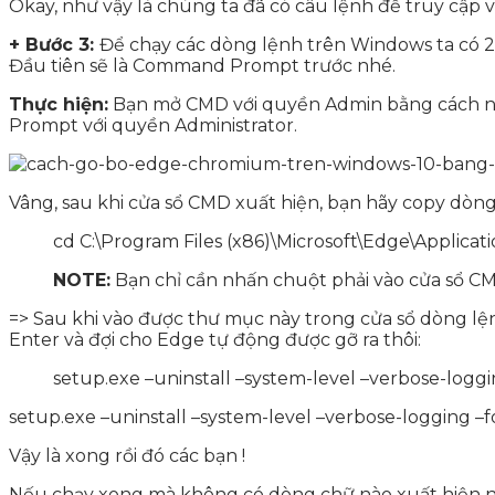
Okay, như vậy là chúng ta đã có câu lệnh để truy cập 
+ Bước 3:
Để chạy các dòng lệnh trên Windows ta có 2
Đầu tiên sẽ là Command Prompt trước nhé.
Thực hiện:
Bạn mở CMD với quyền Admin bằng cách 
Prompt với quyền Administrator.
Vâng, sau khi cửa sổ CMD xuất hiện, bạn hãy copy dòn
cd C:\Program Files (x86)\Microsoft\Edge\Applicati
NOTE:
Bạn chỉ cần nhấn chuột phải vào cửa sổ CM
=> Sau khi vào được thư mục này trong cửa sổ dòng lện
Enter và đợi cho Edge tự động được gỡ ra thôi:
setup.exe –uninstall –system-level –verbose-loggi
setup.exe –uninstall –system-level –verbose-logging –f
Vậy là xong rồi đó các bạn !
Nếu chạy xong mà không có dòng chữ nào xuất hiện như