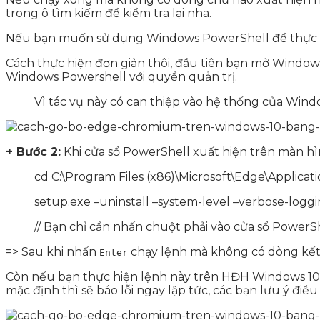
trong ô tìm kiếm để kiểm tra lại nha.
Nếu bạn muốn sử dụng Windows PowerShell để thực h
Cách thực hiện đơn giản thôi, đầu tiên bạn mở Windows
Windows Powershell với quyền quản trị.
Vì tác vụ này có can thiệp vào hệ thống của Wind
+ Bước 2:
Khi cửa sổ PowerShell xuất hiện trên màn hìn
cd C:\Program Files (x86)\Microsoft\Edge\Applicati
setup.exe –uninstall –system-level –verbose-loggi
// Bạn chỉ cần nhấn chuột phải vào cửa sổ PowerSh
=> Sau khi nhấn
chạy lệnh mà không có dòng kết 
Enter
Còn nếu bạn thực hiện lệnh này trên HĐH Windows 10 c
mặc định thì sẽ báo lỗi ngay lập tức, các bạn lưu ý điều 