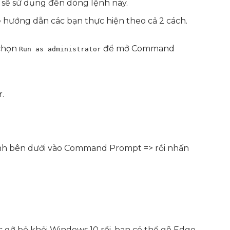
a sẽ sử dụng đến dòng lệnh này.
 hướng dẫn các bạn thực hiện theo cả 2 cách.
 chọn
để mở Command
Run as administrator
.
 lệnh bên dưới vào Command Prompt => rồi nhấn
 gỡ bỏ khỏi Windows 10 rồi, bạn có thể gõ Edge