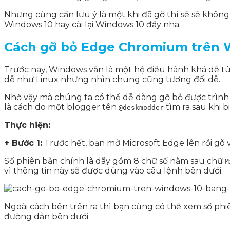
Nhưng cũng cần lưu ý là một khi đã gỡ thì sẽ sẽ không 
Windows 10 hay cài lại Windows 10 đấy nha.
Cách gỡ bỏ Edge Chromium trên W
Trước nay, Windows vẫn là một hệ điều hành khá dễ tùy
dễ như Linux nhưng nhìn chung cũng tương đối dễ.
Nhờ vậy mà chúng ta có thể dễ dàng gỡ bỏ được trình
là cách do một blogger tên
tìm ra sau khi 
@deskmodder
Thực hiện:
+ Bước 1:
Trước hết, bạn mở Microsoft Edge lên rồi gõ 
Số phiên bản chính lã dãy gồm 8 chữ số nằm sau chữ
M
vì thông tin này sẽ được dùng vào câu lệnh bên dưới.
Ngoài cách bên trên ra thì bạn cũng có thể xem số p
đường dẫn bên dưới.