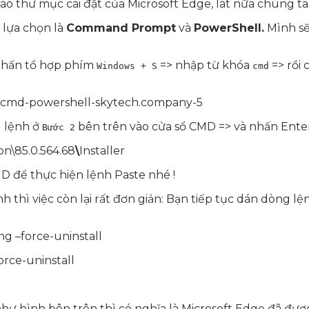
vào thư mục cài đặt của Microsoft Edge, lát nữa chúng t
 lựa chọn là
Command Prompt
và
PowerShell.
Mình sẽ
nhấn tổ hợp phím
=> nhập từ khóa
=> rồi
Windows + S
cmd
g lệnh ở
bên trên vào cửa sổ CMD => và nhấn Enter
Bước 2
on\85.0.564.68
\
Installer
D để thực hiện lệnh Paste nhé !
h thì việc còn lại rất đơn giản: Bạn tiếp tục dán dòng
ng –force-uninstall
orce-uninstall
 hình bên trên thì có nghĩa là Microsoft Edge đã được