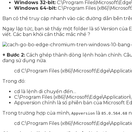
Windows 32-bit:
C:\Program Files\Microsoft\Edge\
Windows 64-bit:
C:\Program Files (x86)\Microsof
Bạn có thể truy cập nhanh vào các đường dẫn bên trê
Ngay lập tức, bạn sẽ thấy một folder là số Version c
viết. Các bạn khỏi cần thắc mắc nhé ?
+ Bước 2:
Cách ghép thành dòng lệnh hoàn chỉnh. Câu 
đang sử dụng nữa.
cd C:\Program Files (x86)\Microsoft\Edge\Applicati
Trong đó:
cd là lệnh di chuyển đến…
C:\Program Files (x86)\Microsoft\Edge\Applicatio
Appversion chính là số phiên bản của Microsoft 
Trong trường hợp của mình,
là
n
Appversion
85.0.564.68
cd C:\Program Files (x86)\Microsoft\Edge\Applicati