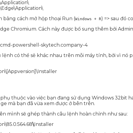
Application\
t\Edge\Application\
n bằng cách mở hộp thoại Run (
) => sau đó 
Windows + R
ủa Edge Chromium. Cách này được bổ sung thêm bởi Admi
lệnh có thể sẽ khác nhau trên mỗi máy tính, bởi vì nó 
on\[Appversion]\Installer
n\ phụ thuộc vào việc bạn đang sử dụng Windows 32bit h
Edge mà bạn đã vừa xem được ở bên trên.
ên mình sẽ ghép thành câu lệnh hoàn chỉnh như sau:
on\85.0.564.68
\
Installer