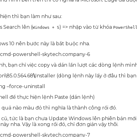
iện thì bạn làm như sau:
 Search lên (
) => nhập vào từ khóa
Windows + S
PowerShel
ows 10 nên bước này là bắt buộc nha.
h, bạn chỉ việc copy và dán lần lượt các dòng lệnh mình
on\85.0.564.68
\
Installer (dòng lệnh này lấy ở đâu thì b
ng –force-uninstall
ell để thực hiện lệnh Paste (dán lệnh)
quả nào màu đỏ thì nghĩa là thành công rồi đó.
ũ, tức là bạn chưa Update Windows lên phiên bản mới n
này nha. Vậy là xong rồi đó, chỉ đơn giản vậy thôi.