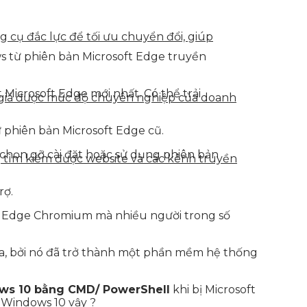
g cụ đắc lực để tối ưu chuyển đổi, giúp
s từ phiên bản Microsoft Edge truyền
icrosoft Edge mới nhất. Có thể trải
h giá được mức độ chuyên nghiệp của doanh
 phiên bản Microsoft Edge cũ.
 chọn gỡ cài đặt hoặc sử dụng phiên bản
g tìm kiếm được website và các kênh truyền
rợ.
 là Edge Chromium mà nhiều người trong số
a, bởi nó đã trở thành một phần mềm hệ thống
ws 10 bằng CMD/ PowerShell
khi bị Microsoft
 Windows 10 vậy ?