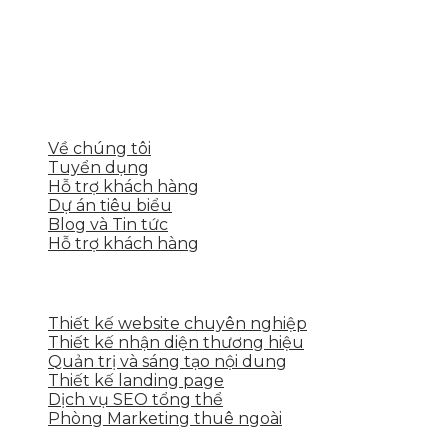
Skytech cung cấp giải pháp Digital Marketing tổng
thể, toàn diện giúp doanh nghiệp xây dựng một
thương hiệu mạnh và bán hàng hiệu quả trên các
nền tảng số cho nhiều lĩnh vực kinh doanh
LIÊN KẾT NHANH
Về chúng tôi
Tuyển dụng
Hỗ trợ khách hàng
Dự án tiêu biểu
Blog và Tin tức
Hỗ trợ khách hàng
DỊCH VỤ CỦA SKYTECH
Thiết kế website chuyên nghiệp
Thiết kế nhận diện thương hiệu
Quản trị và sáng tạo nội dung
Thiết kế landing page
Dịch vụ SEO tổng thể
Phòng Marketing thuê ngoài