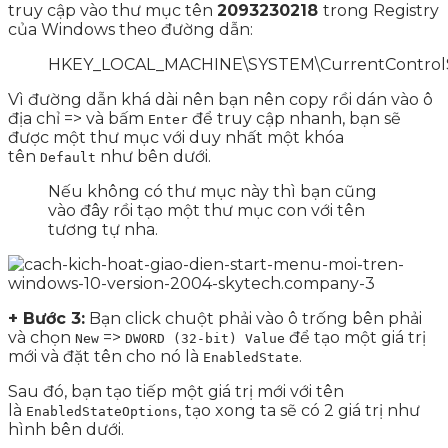
truy cập vào thư mục tên
2093230218
trong Registry
của Windows theo đường dẫn:
HKEY_LOCAL_MACHINE\SYSTEM\CurrentControlSe
Vì đường dẫn khá dài nên bạn nên copy rồi dán vào ô
địa chỉ => và bấm
để truy cập nhanh, bạn sẽ
Enter
được một thư mục với duy nhất một khóa
tên
như bên dưới.
Default
Nếu không có thư mục này thì bạn cũng
vào đây rồi tạo một thư mục con với tên
tương tự nha.
+ Bước 3:
Bạn click chuột phải vào ô trống bên phải
và chọn
=>
để tạo một giá trị
New
DWORD (32-bit) Value
mới và đặt tên cho nó là
.
EnabledState
Sau đó, bạn tạo tiếp một giá trị mới với tên
là
, tạo xong ta sẽ có 2 giá trị như
EnabledStateOptions
hình bên dưới.