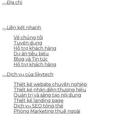
Địa chỉ
Số 25 DV1 – Nguyễn Khắc Hạnh – KĐT Mỗ Lao – Q.Hà
Đông – TP.Hà Nội
Liên kết nhanh
Về chúng tôi
Tuyển dụng
Hỗ trợ khách hàng
Dự án tiêu biểu
Blog và Tin tức
Hỗ trợ khách hàng
Dịch vụ của Skytech
Thiết kế website chuyên nghiệp
Thiết kế nhận diện thương hiệu
Quản trị và sáng tạo nội dung
Thiết kế landing page
Dịch vụ SEO tổng thể
Phòng Marketing thuê ngoài