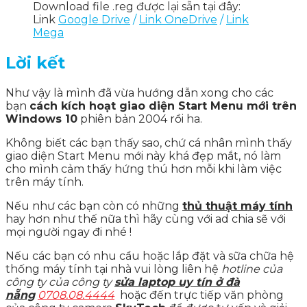
Download file .reg được lại sẵn tại đây:
Link
Google Drive
/
Link OneDrive
/
Link
Mega
Lời kết
Như vậy là mình đã vừa hướng dẫn xong cho các
bạn
cách kích hoạt giao diện Start Menu mới trên
Windows 10
phiên bản 2004 rồi ha.
Không biết các bạn thấy sao, chứ cá nhân mình thấy
giao diện Start Menu mới này khá đẹp mắt, nó làm
cho mình cảm thấy hứng thú hơn mỗi khi làm việc
trên máy tính.
Nếu như các bạn còn có những
thủ thuật máy tính
hay hơn như thế nữa thì hãy cùng với ad chia sẽ với
mọi người ngay đi nhé !
Nếu các bạn có nhu cầu hoặc lắp đặt và sữa chữa hệ
thống máy tính tại nhà vui lòng liên hệ
hotline của
công ty của công ty
sửa laptop uy tín ở đà
nẵng
0708.08.4444
hoặc đến trực tiếp văn phòng