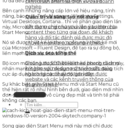
10 đã đều nhận được bản cập nhật 2004 rồi.
cận với sản phẩm và dịch vụ của doanh
nghiệp
Bên cạnh những nâng cấp lớn về hiệu năng, tính
năng, bảo mật, Task Manager, Windows Settings,
Quản trị và sáng tạo nội dung
Virtual Desktops, Cortana… thì về phần giao diện lần
Xây dựng chiến lược và lên ý tưởng cho
này, Microsoft tập trung chủ yếu vào giao diện của
content theo từng giai đoạn, để khách
Start Menu.
hàng và đối tác đánh giá được mức độ
Nó sẽ được thiết kế lại theo ngôn ngữ thiết kế mới
chuyên nghiệp của doanh nghiệp.
của Microsoft – Fluent Design, để tạo ra sự đồng bộ,
Dịch vụ seo tổng thể
liền mạch giữa các ô Live Tiles.
Chiến lược SEO bài bản, kế hoạch rõ ràng
Bộ icon mới cũng được thiết kế theo phong cách này,
kết hợp với nội dung chuyên sâu giúp
nhấn mạnh ngôn ngữ design mà Microsoft đang tích
khách hàng dễ dàng tìm kiếm được
cực áp dụng trong các thay đổi gần đây.
website và các kênh truyền thông của
Sự khác biệt giữa Start Menu mới và Start Menu cũ
doanh nghiệp.
thể hiện rất rõ như hình bên dưới, giao diện mới nhìn
Liên hệ tư vấn
đơn giản nhưng lại vô cùng đẹp mắt và tinh tế phải
không các bạn.
Song giao diện Start Menu mới này mới chỉ được