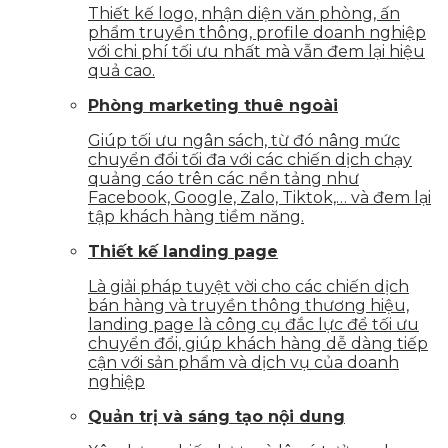
Thiết kế logo, nhận diện văn phòng, ấn
phẩm truyền thông, profile doanh nghiệp
với chi phí tối ưu nhất mà vẫn đem lại hiệu
quả cao.
Phòng marketing thuê ngoài
Giúp tối ưu ngân sách, từ đó nâng mức
chuyển đổi tối đa với các chiến dịch chạy
quảng cáo trên các nền tảng như
Facebook, Google, Zalo, Tiktok,… và đem lại
tập khách hàng tiềm năng.
Thiết kế landing page
Là giải pháp tuyệt vời cho các chiến dịch
bán hàng và truyền thông thương hiệu,
landing page là công cụ đắc lực để tối ưu
chuyển đổi, giúp khách hàng dễ dàng tiếp
cận với sản phẩm và dịch vụ của doanh
nghiệp
Quản trị và sáng tạo nội dung