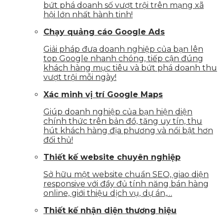
bứt phá doanh số vượt trội trên mạng xã
hội lớn nhất hành tinh!
Chạy quảng cáo Google Ads
Giải pháp đưa doanh nghiệp của bạn lên
top Google nhanh chóng, tiếp cận đúng
khách hàng mục tiêu và bứt phá doanh thu
vượt trội mỗi ngày!
Xác minh vị trí Google Maps
Giúp doanh nghiệp của bạn hiện diện
chính thức trên bản đồ, tăng uy tín, thu
hút khách hàng địa phương và nổi bật hơn
đối thủ!
Thiết kế website chuyên nghiệp
Sở hữu một website chuẩn SEO, giao diện
responsive với đầy đủ tính năng bán hàng
online, giới thiệu dịch vụ, dự án,…
Thiết kế nhận diện thương hiệu