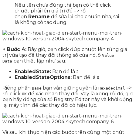
Nếu tên chưa đúng thì bạn có thể click
chuột phải lên giá trị đó => rồi
chọn
Rename
để sửa lại cho chuẩn nha, sai
là không có tác dụng.
+ Bước 4:
Bây giờ, bạn click đúp chuột lên từng giá
trị vừa tạo để thay đổi thông số của nó, ô
Value
bạn thiết lập như sau:
Data
EnabledState:
Bạn để là
2
EnabledStateOptions:
Bạn để là
0
Riêng phần
bạn vẫn giữ nguyên là
=>
Base
Hexadecimal
rồi click
để xác nhận thay đổi. Vậy là xong rồi đó, giờ
OK
bạn hãy đóng cửa sổ Registry Editor này và khởi động
lại máy tính để các thay đổi có hiệu lực.
Và sau khi thực hiện các bước trên cùng một chút