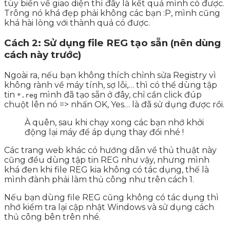
tùy biến về giao diện thì đây là kết quả mình có được.
Trông nó khá đẹp phải không các bạn :P, mình cũng
khá hài lòng với thành quả có được.
Cách 2: Sử dụng file REG tạo sẵn (nên dùng
cách này trước)
Ngoài ra, nếu bạn không thích chỉnh sửa Registry vì
không rành về máy tính, sợ lỗi,… thì có thể dùng tập
tin
mình đã tạo sẵn ở đây, chỉ cần click đúp
*.reg
chuột lên nó => nhấn OK, Yes… là đã sử dụng được rồi.
À quên, sau khi chạy xong các bạn nhớ khởi
động lại máy để áp dụng thay đổi nhé !
Các trang web khác có hướng dẫn về thủ thuật này
cũng đều dùng tập tin REG như vậy, nhưng mình
khá đen khi file REG kia không có tác dụng, thế là
mình đành phải làm thủ công như trên cách 1.
Nếu bạn dùng file REG cũng không có tác dụng thì
nhớ kiểm tra lại cập nhật Windows và sử dụng cách
thủ công bên trên nhé.