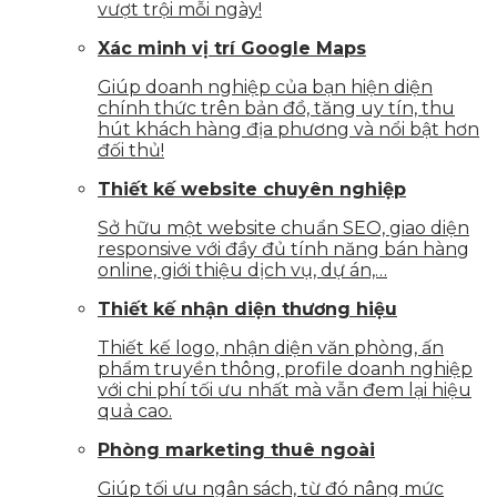
vượt trội mỗi ngày!
Xác minh vị trí Google Maps
Giúp doanh nghiệp của bạn hiện diện
chính thức trên bản đồ, tăng uy tín, thu
hút khách hàng địa phương và nổi bật hơn
đối thủ!
Thiết kế website chuyên nghiệp
Sở hữu một website chuẩn SEO, giao diện
responsive với đầy đủ tính năng bán hàng
online, giới thiệu dịch vụ, dự án,…
Thiết kế nhận diện thương hiệu
Thiết kế logo, nhận diện văn phòng, ấn
phẩm truyền thông, profile doanh nghiệp
với chi phí tối ưu nhất mà vẫn đem lại hiệu
quả cao.
Phòng marketing thuê ngoài
Giúp tối ưu ngân sách, từ đó nâng mức