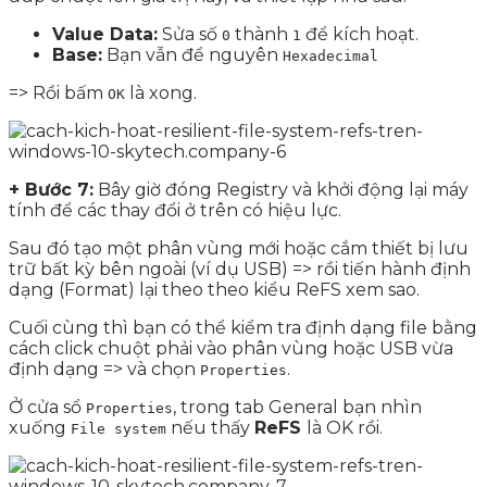
Value Data:
Sửa số
thành
để kích hoạt.
0
1
Base:
Bạn vẫn để nguyên
Hexadecimal
=> Rồi bấm
là xong.
OK
+ Bước 7:
Bây giờ đóng Registry và khởi động lại máy
tính để các thay đổi ở trên có hiệu lực.
Sau đó tạo một phân vùng mới hoặc cắm thiết bị lưu
trữ bất kỳ bên ngoài (ví dụ USB) => rồi tiến hành định
dạng (Format) lại theo theo kiểu ReFS xem sao.
Cuối cùng thì bạn có thể kiểm tra định dạng file bằng
cách click chuột phải vào phân vùng hoặc USB vừa
định dạng => và chọn
.
Properties
Ở cửa sổ
, trong tab General bạn nhìn
Properties
xuống
nếu thấy
ReFS
là OK rồi.
File system