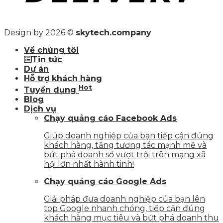
Design by 2026 ©
skytech.company
Về chúng tôi
Tin tức
Dự án
Hỗ trợ khách hàng
Hot
Tuyển dụng
Blog
Dịch vụ
Chạy quảng cáo Facebook Ads
Giúp doanh nghiệp của bạn tiếp cận đúng
khách hàng, tăng tương tác mạnh mẽ và
bứt phá doanh số vượt trội trên mạng xã
hội lớn nhất hành tinh!
Chạy quảng cáo Google Ads
Giải pháp đưa doanh nghiệp của bạn lên
top Google nhanh chóng, tiếp cận đúng
khách hàng mục tiêu và bứt phá doanh thu