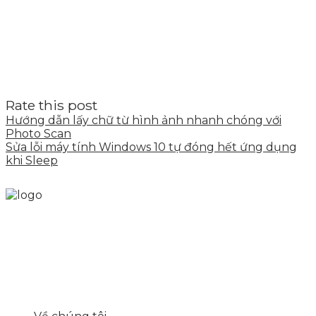
Rate this post
Hướng dẫn lấy chữ từ hình ảnh nhanh chóng với
Photo Scan
Sửa lỗi máy tính Windows 10 tự đóng hết ứng dụng
khi Sleep
Skytech cung cấp giải pháp Digital Marketing tổng
thể, toàn diện giúp doanh nghiệp xây dựng một
thương hiệu mạnh và bán hàng hiệu quả trên các
nền tảng số cho nhiều lĩnh vực kinh doanh
LIÊN KẾT NHANH