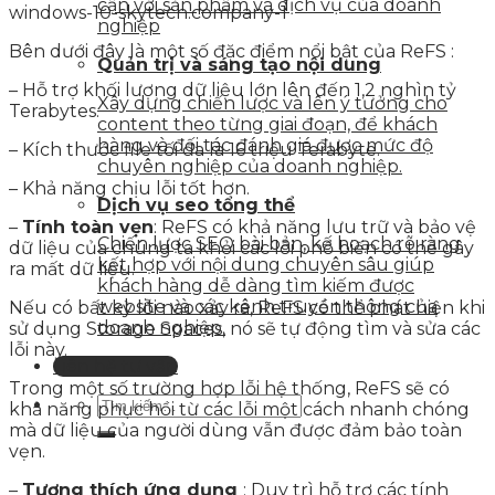
cận với sản phẩm và dịch vụ của doanh
nghiệp
Bên dưới đây là một số đặc điểm nổi bật của ReFS :
Quản trị và sáng tạo nội dung
– Hỗ trợ khối lượng dữ liệu lớn lên đến 1,2 nghìn tỷ
Xây dựng chiến lược và lên ý tưởng cho
Terabytes.
content theo từng giai đoạn, để khách
hàng và đối tác đánh giá được mức độ
– Kích thước file tối đa là 16 triệu Terabyte.
chuyên nghiệp của doanh nghiệp.
– Khả năng chịu lỗi tốt hơn.
Dịch vụ seo tổng thể
–
Tính toàn vẹn
: ReFS có khả năng lưu trữ và bảo vệ
Chiến lược SEO bài bản, kế hoạch rõ ràng
dữ liệu của chúng ta khỏi các lỗi phổ biến có thể gây
kết hợp với nội dung chuyên sâu giúp
ra mất dữ liệu.
khách hàng dễ dàng tìm kiếm được
website và các kênh truyền thông của
Nếu có bất kỳ lỗi nào xảy ra, ReFS có thể phát hiện khi
doanh nghiệp.
sử dụng Storage Spaces, nó sẽ tự động tìm và sửa các
lỗi này.
Liên hệ tư vấn
Trong một số trường hợp lỗi hệ thống, ReFS sẽ có
khả năng phục hồi từ các lỗi một cách nhanh chóng
mà dữ liệu của người dùng vẫn được đảm bảo toàn
vẹn.
–
Tương thích ứng dụng
: Duy trì hỗ trợ các tính