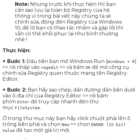
Note:
Nhưng trước khi thực hiện thì bạn
cần sao lưu lại toàn bộ Registry của hệ
thống vì trong bài viết này chúng ta sẽ
chỉnh sửa, động đến Registry của Windows
10, để lỡ bạn có thao tác nhầm và gặp lỗi thì
vẫn có thể khôi phục lại như bình thường
nhé !
Thực hiện:
+ Bước 1:
Đầu tiên bạn mở Windows Run (
)
Windows + R
=> rồi nhập vào
=> và bấm
để mở công cụ
regedit
OK
chỉnh sửa Registry quen thuộc mang tên Registry
Editor.
+ Bước 2:
Bạn hãy sao chép, dán đường dẫn bên dưới
vào ô địa chỉ của Registry Editor => rồi bấm
phím
để truy cập nhanh đến thư
Enter
mục
.
FileSystem
Ở trong thư mục này bạn hãy click chuột phải lên ô
trống bên phải và chọn
=> chọn
New
DWORD (32-bit)
để tạo một giá trị mới.
Value