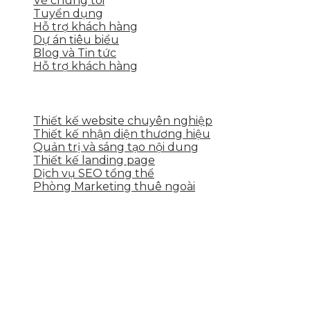
Về chúng tôi
Tuyển dụng
Hỗ trợ khách hàng
Dự án tiêu biểu
Blog và Tin tức
Hỗ trợ khách hàng
DỊCH VỤ CỦA SKYTECH
Thiết kế website chuyên nghiệp
Thiết kế nhận diện thương hiệu
Quản trị và sáng tạo nội dung
Thiết kế landing page
Dịch vụ SEO tổng thể
Phòng Marketing thuê ngoài
THÔNG TIN LIÊN HỆ
Tầng 2, 113 Yên Thế, Hoà An, Cẩm Lệ, Đà Nẵng