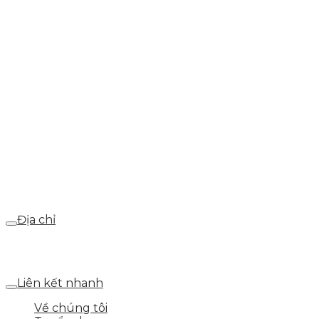
0937.374.844
info@skytech.company
Hotline
0986.413.xxx - 0937.374.844
Email
webdemo@gmail.com
Địa chỉ
Số 25 DV1 – Nguyễn Khắc Hạnh – KĐT Mỗ Lao – Q.Hà
Đông – TP.Hà Nội
Liên kết nhanh
Về chúng tôi