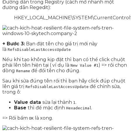
Đường dẫn trong Registry (cách mở nhanh một
đường dẫn Regedit):
HKEY_LOCAL_MACHINE\SYSTEM\CurrentControlSe
+ Bước 3:
Bạn đặt tên cho giá trị mới này
là
RefsDisableLastAccessUpdate
Nếu khi tạo không kịp đặt thì bạn có thể click chuột
phải lên tên hiện tại ( ví dụ là
) => rồi chọn
New Value #1
dòng
để đổi tên cho đúng.
Rename
Sau khi sửa đúng tên rồi thì bạn hãy click đúp chuột
lên giá trị
để chỉnh sửa,
RefsDisableLastAccessUpdate
trong ô:
Value data
sửa lại thành
.
1
Base
thì để mặc định
Hexadecimal
=> Rồi bấm
là xong.
OK