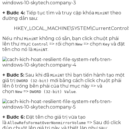
+ Bước 4:
Tiếp tục tìm và truy cập khóa
theo
MiniNT
đường dẫn sau:
HKEY_LOCAL_MACHINE\SYSTEM\CurrentControlSe
Nếu như
không có sẵn, bạn click chuột phải
MiniNT
lên thư mục
=> rồi chọn
=> chọn
và đặt
Control
New
Key
tên cho nó là
.
MiniNT
+ Bước 5:
Sau khi đã
thì bạn tiến hành tạo một
MiniNT
giá trị
mới bằng cách click chuột phải
DWORD (32-bit)
lên ô trống bên phải của thư mục này => và
chọn
=>
.
New
DWORD (32-bit) Value
+ Bước 6:
Đặt tên cho giá trị vừa tạo
là
=> Sau đó click
AllowRefsFormatOverNonmirrorVolume
đúp chuột lên giá trị này, và thiết lập như sau: